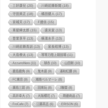
三好康兒
(20)
川崎前鋒新聞
(18)
守田英正
(18)
橘田健人
(17)
宮城天
(17)
F通信
(15)
車屋紳太郎
(15)
達米安
(13)
登里享平
(13)
橫濱水手
(13)
川崎前鋒青訓
(13)
家長昭博
(13)
大島僚太
(13)
等等力陸上競技場
(11)
AzzurroNero
(11)
球衣
(10)
山田新
(10)
鹿島鹿角
(9)
鬼木達
(9)
浦和紅鑽
(9)
FC東京
(9)
湘南ベルマーレ
(8)
廣島三箭
(8)
回來玩
(8)
J聯盟
(8)
高井幸大
(7)
大阪櫻花
(7)
周邊商品
(7)
FroCafe
(7)
江藤高志
(6)
ERISON
(6)