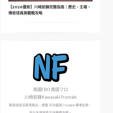
【2026最新】川崎前鋒完整指南｜歷史、主場、
傳奇球員與觀戰攻略
南國FRO 南国フロ
川崎前鋒Kawasaki Frontale
華語球迷深度情報站，匯整 2026最新J-League 賽事紀錄、
與日本現地看足球觀戰攻略。