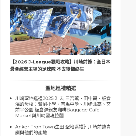
【2026 J-League觀戰攻略】川崎前鋒：全日本
最會經營主場的足球隊 不去後悔終生
聖地巡禮精選
川崎聖地巡禮2025 》去 三笘薰、田中碧、板倉
滉的母校：鷺沼小學、有馬中學、川崎北高、宮
前平公園 板倉滉親友咖啡Baggage Cafe
Market與川崎靈魂拉麵
Anker Fron Town生田 聖地巡禮》川崎前鋒青
訓與他們的產地