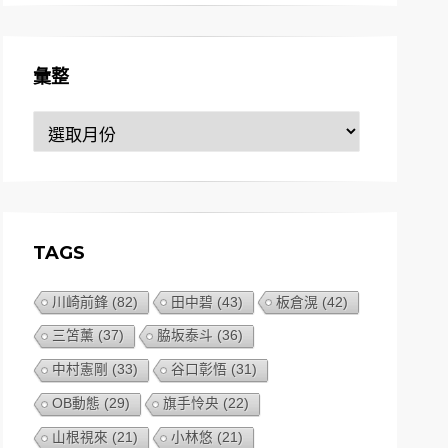
彙整
彙
整
TAGS
川崎前鋒
(82)
田中碧
(43)
板倉滉
(42)
三笘薰
(37)
脇坂泰斗
(36)
中村憲剛
(33)
谷口彰悟
(31)
OB動態
(29)
旗手怜央
(22)
山根視來
(21)
小林悠
(21)