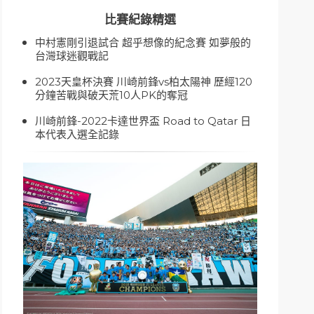
比賽紀錄精選
中村憲剛引退試合 超乎想像的紀念賽 如夢般的
台灣球迷觀戰記
2023天皇杯決賽 川崎前鋒vs柏太陽神 歷經120
分鐘苦戰與破天荒10人PK的奪冠
川崎前鋒-2022卡達世界盃 Road to Qatar 日
本代表入選全記錄