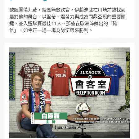
ON
歐陸闖蕩九載，經歷無數跌宕，伊藤達哉在川崎前鋒找到
屬於他的舞台。以盤帶、爆發力與成為問鼎亞冠的重要關
鍵，並入選聯賽最佳11人。那些在歐洲淬鍊出的「確
信」，如今正一場一場為隊伍帶來勝利。