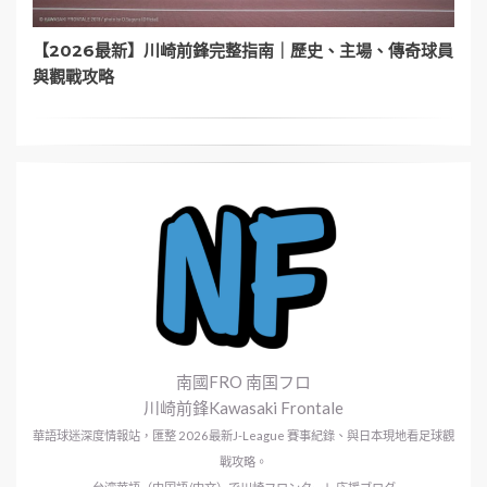
【2026最新】川崎前鋒完整指南｜歷史、主場、傳奇球員
與觀戰攻略
南國FRO 南国フロ
川崎前鋒Kawasaki Frontale
華語球迷深度情報站，匯整 2026最新J-League 賽事紀錄、與日本現地看足球觀
戰攻略。