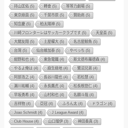
持山匡佑
(5)
轉會
(5)
等等力劇場
(5)
東京綠茵
(5)
千葉市原
(5)
贊助商
(5)
知念慶
(5)
柏太陽神
(5)
川崎フロンターレはサッカークラブです
(5)
天皇盃
(5)
大關友翔
(5)
土屋櫂大
(5)
名古屋鯨魚
(5)
台灣
(5)
仙台維加泰
(5)
やべっち
(5)
紺野和也
(4)
東急電鐵
(4)
斯文德布羅德森
(4)
やるよ俺は
(4)
麻生綠地
(4)
鷺沼兄弟
(4)
阿部浩之
(4)
長谷川龍也
(4)
若松慧
(4)
瀨川祐輔
(4)
永長鷹虎
(4)
松長根悠仁
(4)
早坂勇希
(4)
山村和也
(4)
名願斗哉
(4)
吉祥物
(4)
亞冠
(4)
ふろん太
(4)
ドラゴン
(4)
Joao Schmidt
(4)
J League Award
(4)
Club House
(4)
山口瑠伊
(3)
神田奏真
(3)