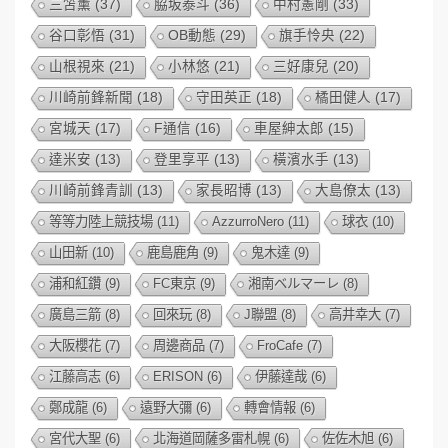
三笘薰
(37)
脇坂泰斗
(36)
中村憲剛
(33)
谷口彰悟
(31)
OB動態
(29)
旗手怜央
(22)
山根視來
(21)
小林悠
(21)
三好康兒
(20)
川崎前鋒新聞
(18)
守田英正
(18)
橘田健人
(17)
宮城天
(17)
F通信
(16)
車屋紳太郎
(15)
達米安
(13)
登里享平
(13)
橫濱水手
(13)
川崎前鋒青訓
(13)
家長昭博
(13)
大島僚太
(13)
等等力陸上競技場
(11)
AzzurroNero
(11)
球衣
(10)
山田新
(10)
鹿島鹿角
(9)
鬼木達
(9)
浦和紅鑽
(9)
FC東京
(9)
湘南ベルマーレ
(8)
廣島三箭
(8)
回來玩
(8)
J聯盟
(8)
高井幸大
(7)
大阪櫻花
(7)
周邊商品
(7)
FroCafe
(7)
江藤高志
(6)
ERISON
(6)
伊藤達哉
(6)
鄭成龍
(6)
遠野大彌
(6)
轉會情報
(6)
宮代大聖
(6)
北海道岡薩多雷札幌
(6)
佐佐木旭
(6)