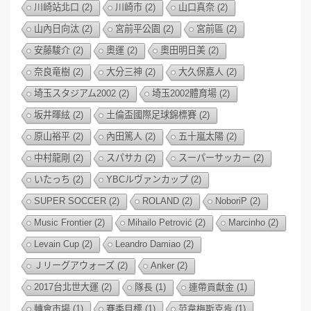
川崎站北口
(2)
川崎市
(2)
山口真奈
(2)
山內日向汰
(2)
宮前平公園
(2)
宮前區
(2)
安藤駿介
(2)
奧運
(2)
奧田明日美
(2)
奈良竜樹
(2)
大分三神
(2)
大久保嘉人
(2)
埼玉スタジアム2002
(2)
埼玉2002體育場
(2)
坂井暉絃
(2)
土倫盃國際足球錦標賽
(2)
原山裕平
(2)
內田篤人
(2)
五十嵐太陽
(2)
中村龍剛
(2)
スパサカ
(2)
スーパーサッカー
(2)
いたっち
(2)
YBCルヴァンカップ
(2)
SUPER SOCCER
(2)
ROLAND
(2)
NoboriP
(2)
Music Frontier
(2)
Mihailo Petrović
(2)
Marcinho
(2)
Levain Cup
(2)
Leandro Damiao
(2)
Ｊリーグアウォーズ
(2)
Anker
(2)
2017台北世大運
(2)
隊長
(1)
連帶貢獻金
(1)
轉會市場
(1)
賽季目標
(1)
范韋梅斯克肯
(1)