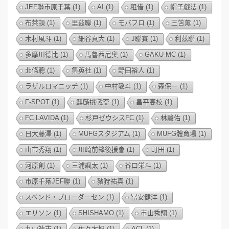
JEF聯市原千葉
(1)
AI
(1)
租借
(1)
帽子戲法
(1)
布萊頓
(1)
里茲聯
(1)
モバフロ
(1)
三笘薫
(1)
木村風斗
(1)
細谷真大
(1)
J聯賽
(1)
利茲聯
(1)
多摩川德比
(1)
馬魯西尼奧
(1)
GAKU-MC
(1)
北條聰
(1)
集英社
(1)
野田裕人
(1)
ラザルロマニッチ
(1)
中村敬斗
(1)
森保一
(1)
F-SPOT
(1)
麒麟挑戰盃
(1)
昌平高校
(1)
FC LAVIDA
(1)
杉戸ゼウシスFC
(1)
林駿佑
(1)
日大藤澤
(1)
MUFGスタジアム
(1)
MUFG體育場
(1)
山市秀翔
(1)
川崎前鋒後援會
(1)
町田
(1)
河原創
(1)
三浦颯太
(1)
谷口栄斗
(1)
市原千葉JEF聯
(1)
豬狩祐真
(1)
スベンド・ブローダーセン
(1)
冨安健洋
(1)
エリソン
(1)
SHISHAMO
(1)
市山秀翔
(1)
丸山祐市
(1)
佐々木旭
(1)
ACL
(1)