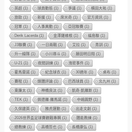
英超
(1)
球員動態
(1)
爭議
(1)
橫田大祐
(1)
旅歐
(1)
新援
(1)
席米奇
(1)
官方資訊
(1)
冠軍
(1)
人事異動
(1)
亞冠聯賽
(1)
Derik Lacerda
(1)
金澤薩維根
(1)
福島聯
(1)
J3聯賽
(1)
一日兩戰
(1)
艾拉
(1)
青訓
(1)
升一線隊
(1)
小川尋斗
(1)
藤田明日翔
(1)
U-21
(1)
夜間訓練
(1)
洩密事件
(1)
霍馬雷諾
(1)
紀念球衣
(1)
30週年
(1)
桌布
(1)
賽程
(1)
媒體評論
(1)
巴西球員
(1)
北九州
(1)
東廉太
(1)
神橋良汰
(1)
凱奇·凱羅斯
(1)
TEK
(1)
佩德羅·羅馬諾
(1)
中嶋圓野
(1)
久保建英
(1)
雅虎運動
(1)
出走文創
(1)
2026世界盃足球賽觀戰專輯
(1)
體能教練
(1)
總教練
(1)
高橋哲也
(1)
長橋康弘
(1)