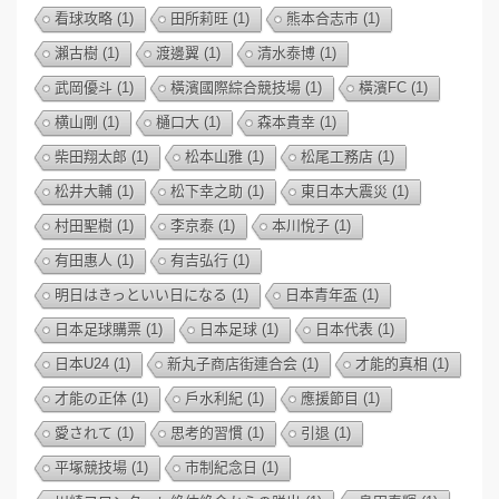
看球攻略
(1)
田所莉旺
(1)
熊本合志市
(1)
瀨古樹
(1)
渡邊翼
(1)
清水泰博
(1)
武岡優斗
(1)
橫濱國際綜合競技場
(1)
橫濱FC
(1)
横山剛
(1)
樋口大
(1)
森本貴幸
(1)
柴田翔太郎
(1)
松本山雅
(1)
松尾工務店
(1)
松井大輔
(1)
松下幸之助
(1)
東日本大震災
(1)
村田聖樹
(1)
李京泰
(1)
本川悅子
(1)
有田惠人
(1)
有吉弘行
(1)
明日はきっといい日になる
(1)
日本青年盃
(1)
日本足球購票
(1)
日本足球
(1)
日本代表
(1)
日本U24
(1)
新丸子商店街連合会
(1)
才能的真相
(1)
才能の正体
(1)
戶水利紀
(1)
應援節目
(1)
愛されて
(1)
思考的習慣
(1)
引退
(1)
平塚競技場
(1)
市制紀念日
(1)