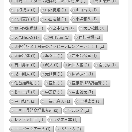
川崎フロンターレ絶体絶命からの脱出
(1)
島田泰輝
(1)
山根視来
(1)
山本健翔
(1)
山口雷法
(1)
小川真輝
(1)
小山友輔
(1)
小塚和季
(1)
實境解謎遊戲
(1)
宮本恒靖
(1)
大宮松鼠
(1)
大宮Nack5
(1)
坪田信貴
(1)
圍棋將棋
(1)
囲碁将棋と明日美のハッピーフロンターレ！！！
(1)
囲碁将棋
(1)
吳女士
(1)
吉田沙保里
(1)
吉田勇樹
(1)
叔父
(1)
原田大輔
(1)
南武線
(1)
兒玉翔太
(1)
元住吉
(1)
佐藤弘平
(1)
仙台維泰加
(1)
亞運
(1)
亞足聯U23錦標賽
(1)
乾坤一旗
(1)
中野島
(1)
中山雄太
(1)
中山和也
(1)
上福元直人
(1)
三浦成美
(1)
三國世界體育場北九州
(1)
ワルンタ
(1)
レノファ山口
(1)
ラジオ日本
(1)
ユニバーシアード
(1)
ベガッ太
(1)