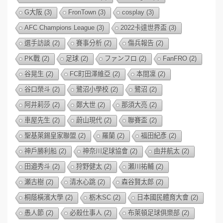
G大阪
(3)
FronTown
(3)
cosplay
(3)
AFC Champions League
(3)
2022卡達世界盃
(3)
選手訪談
(2)
賽事分析
(2)
傷兵報告
(2)
PK戰
(2)
足球
(2)
ファンフロ
(2)
FanFRO
(2)
谷晃生
(2)
FC町田澤維亞
(2)
本間凜
(2)
谷口榮斗
(2)
鷺沼小學校
(2)
鷺沼
(2)
阿井莉莎
(2)
鄭大世
(2)
那須大亮
(2)
車屋先生
(2)
蔚山現代
(2)
聯賽盃
(2)
聖基萊錫皇家聯盟
(2)
羅蘭
(2)
福田紀彥
(2)
神戶勝利船
(2)
神奈川足球協會
(2)
由井航太
(2)
田邉秀斗
(2)
狩野健太
(2)
瀬川祐輔
(2)
瀬古樹
(2)
清水心跳
(2)
森谷賢太郎
(2)
桐蔭橫濱大學
(2)
栃木SC
(2)
日本國民體育大會
(2)
愚人節
(2)
必殺仕事人
(2)
布萊頓足球俱樂部
(2)