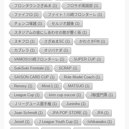
フロンタウンさぎぬま
(1)
フロサポ南国部
(1)
ファイフロ
(1)
ファイト！川崎フロンターレ
(1)
チェンコ塚越
(1)
セルジオ越後
(1)
スタジアムの宙にしあわせの歌が響く街
(1)
スキフロ
(1)
さぎぬまSC
(1)
かわさきFM
(1)
カブレラ
(1)
オジバナダ
(1)
VAMOS!川崎フロンターレ
(1)
SUPER CUP
(1)
SukiSuki Frontale
(1)
SCRAP
(1)
SAISON CARD CUP
(1)
Role Model Coach
(1)
Renosy
(1)
Mind-1
(1)
MATSUO
(1)
League Cup
(1)
kirin cup soccer
(1)
J聯盟門票
(1)
Ｊリーグユース選手権
(1)
Juniniho
(1)
Joan Schmidt
(1)
JFA POP STORE
(1)
JFA
(1)
Jesiel
(1)
J League Youth Cup
(1)
Ishikawako
(1)