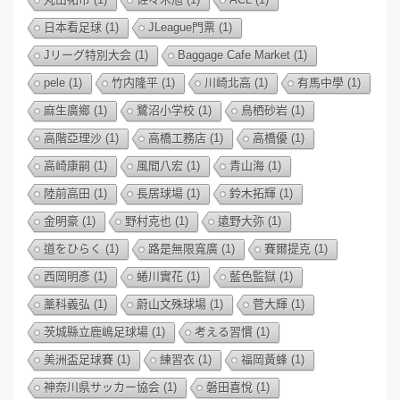
日本看足球
(1)
JLeague門票
(1)
Jリーグ特別大会
(1)
Baggage Cafe Market
(1)
pele
(1)
竹内隆平
(1)
川崎北高
(1)
有馬中學
(1)
麻生廣鄉
(1)
鷺沼小学校
(1)
鳥栖砂岩
(1)
高階亞理沙
(1)
高橋工務店
(1)
高橋優
(1)
高崎康嗣
(1)
風間八宏
(1)
青山海
(1)
陸前高田
(1)
長居球場
(1)
鈴木拓輝
(1)
金明豪
(1)
野村克也
(1)
遠野大弥
(1)
道をひらく
(1)
路是無限寬廣
(1)
賽爾提克
(1)
西岡明彥
(1)
蜷川實花
(1)
藍色監獄
(1)
藁科義弘
(1)
蔚山文殊球場
(1)
菅大輝
(1)
茨城縣立鹿嶋足球場
(1)
考える習慣
(1)
美洲盃足球賽
(1)
練習衣
(1)
福岡黃蜂
(1)
神奈川県サッカー協会
(1)
磐田喜悅
(1)