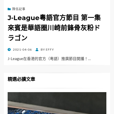
隊伍記事
J-League粵語官方節目 第一集
來賓是華語圈川崎前鋒骨灰粉ド
ラゴン
POSTED
2021-04-06
BY
EFFY
ON
J-League在香港的官方（粵語）推廣節目開播！…
精選必讀文章