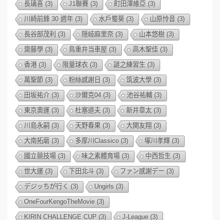
長璃喜
(3)
J1聯賽
(3)
町田澤維亞
(3)
川崎前鋒 30 週年
(3)
水戶蜀葵
(3)
山原怜音
(3)
長谷部茂利
(3)
隠岐麻里奈
(3)
山本悠樹
(3)
齋藤學
(3)
鳥重弁当車屋
(3)
高木聖佳
(3)
香港
(3)
限量球衣
(3)
謎之練習生
(3)
萬聖節
(3)
粉絲感謝日
(3)
筑波大學
(3)
田坂祐介
(3)
沙爾克04
(3)
池谷祐輔
(3)
東京奧運
(3)
杜塞道夫
(3)
新井章太
(3)
川島永嗣
(3)
天野春果
(3)
大関友翔
(3)
大南拓磨
(3)
多摩川Classico
(3)
塚川孝輝
(3)
國立競技場
(3)
味之素體育場
(3)
中西哲生
(3)
世大運
(3)
下田北斗
(3)
ファン感謝デー
(3)
デジッちが行く
(3)
Ungirls
(3)
OneFourKengoTheMovie
(3)
KIRIN CHALLENGE CUP
(3)
J-League
(3)