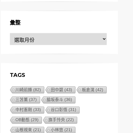
彙整
彙
整
TAGS
川崎前鋒
(82)
田中碧
(43)
板倉滉
(42)
三笘薰
(37)
脇坂泰斗
(36)
中村憲剛
(33)
谷口彰悟
(31)
OB動態
(29)
旗手怜央
(22)
山根視來
(21)
小林悠
(21)