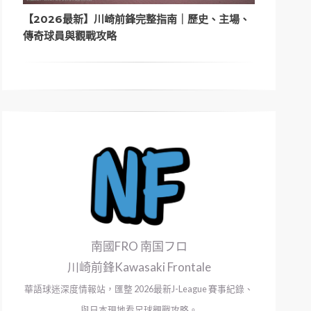
【2026最新】川崎前鋒完整指南｜歷史、主場、
傳奇球員與觀戰攻略
南國FRO 南国フロ
川崎前鋒Kawasaki Frontale
華語球迷深度情報站，匯整 2026最新J-League 賽事紀錄、
與日本現地看足球觀戰攻略。