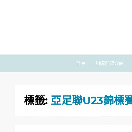
首頁
川崎前鋒介紹
標籤:
亞足聯U23錦標