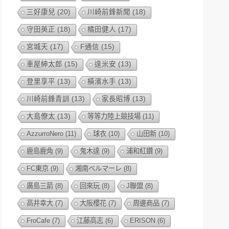
三好康兒
(20)
川崎前鋒新聞
(18)
守田英正
(18)
橘田健人
(17)
宮城天
(17)
F通信
(15)
車屋紳太郎
(15)
達米安
(13)
登里享平
(13)
橫濱水手
(13)
川崎前鋒青訓
(13)
家長昭博
(13)
大島僚太
(13)
等等力陸上競技場
(11)
AzzurroNero
(11)
球衣
(10)
山田新
(10)
鹿島鹿角
(9)
鬼木達
(9)
浦和紅鑽
(9)
FC東京
(9)
湘南ベルマーレ
(8)
廣島三箭
(8)
回來玩
(8)
J聯盟
(8)
高井幸大
(7)
大阪櫻花
(7)
周邊商品
(7)
FroCafe
(7)
江藤高志
(6)
ERISON
(6)