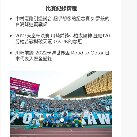
比賽紀錄精選
中村憲剛引退試合 超乎想像的紀念賽 如夢般的
台灣球迷觀戰記
2023天皇杯決賽 川崎前鋒vs柏太陽神 歷經120
分鐘苦戰與破天荒10人PK的奪冠
川崎前鋒-2022卡達世界盃 Road to Qatar 日
本代表入選全記錄