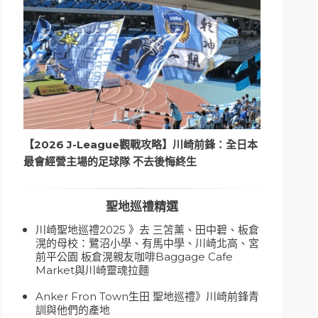
【2026 J-League觀戰攻略】川崎前鋒：全日本
最會經營主場的足球隊 不去後悔終生
聖地巡禮精選
川崎聖地巡禮2025 》去 三笘薰、田中碧、板倉
滉的母校：鷺沼小學、有馬中學、川崎北高、宮
前平公園 板倉滉親友咖啡Baggage Cafe
Market與川崎靈魂拉麵
Anker Fron Town生田 聖地巡禮》川崎前鋒青
訓與他們的產地