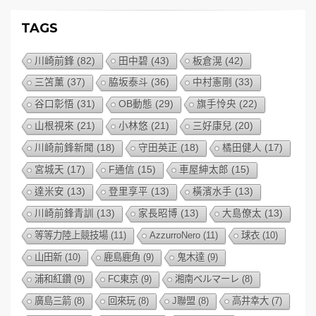
TAGS
川崎前鋒
(82)
田中碧
(43)
板倉滉
(42)
三笘薰
(37)
脇坂泰斗
(36)
中村憲剛
(33)
谷口彰悟
(31)
OB動態
(29)
旗手怜央
(22)
山根視來
(21)
小林悠
(21)
三好康兒
(20)
川崎前鋒新聞
(18)
守田英正
(18)
橘田健人
(17)
宮城天
(17)
F通信
(15)
車屋紳太郎
(15)
達米安
(13)
登里享平
(13)
橫濱水手
(13)
川崎前鋒青訓
(13)
家長昭博
(13)
大島僚太
(13)
等等力陸上競技場
(11)
AzzurroNero
(11)
球衣
(10)
山田新
(10)
鹿島鹿角
(9)
鬼木達
(9)
浦和紅鑽
(9)
FC東京
(9)
湘南ベルマーレ
(8)
廣島三箭
(8)
回來玩
(8)
J聯盟
(8)
高井幸大
(7)