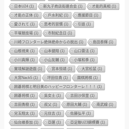
日本U24
(1)
新丸子商店街連合会
(1)
才能的真相
(1)
才能の正体
(1)
戶水利紀
(1)
應援節目
(1)
愛されて
(1)
思考的習慣
(1)
引退
(1)
平塚競技場
(1)
市制紀念日
(1)
川崎フロンターレ絶体絶命からの脱出
(1)
島田泰輝
(1)
山根視来
(1)
山本健翔
(1)
山口雷法
(1)
小川真輝
(1)
小山友輔
(1)
小塚和季
(1)
實境解謎遊戲
(1)
宮本恒靖
(1)
大宮松鼠
(1)
大宮Nack5
(1)
坪田信貴
(1)
圍棋將棋
(1)
囲碁将棋と明日美のハッピーフロンターレ！！！
(1)
囲碁将棋
(1)
吳女士
(1)
吉田沙保里
(1)
吉田勇樹
(1)
叔父
(1)
原田大輔
(1)
南武線
(1)
兒玉翔太
(1)
元住吉
(1)
佐藤弘平
(1)
仙台維泰加
(1)
亞運
(1)
亞足聯U23錦標賽
(1)