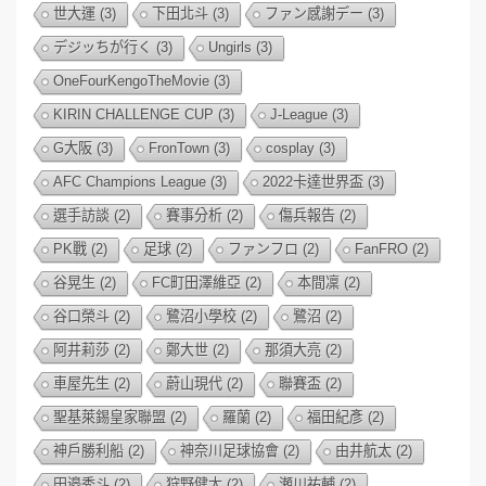
世大運
(3)
下田北斗
(3)
ファン感謝デー
(3)
デジッちが行く
(3)
Ungirls
(3)
OneFourKengoTheMovie
(3)
KIRIN CHALLENGE CUP
(3)
J-League
(3)
G大阪
(3)
FronTown
(3)
cosplay
(3)
AFC Champions League
(3)
2022卡達世界盃
(3)
選手訪談
(2)
賽事分析
(2)
傷兵報告
(2)
PK戰
(2)
足球
(2)
ファンフロ
(2)
FanFRO
(2)
谷晃生
(2)
FC町田澤維亞
(2)
本間凜
(2)
谷口榮斗
(2)
鷺沼小學校
(2)
鷺沼
(2)
阿井莉莎
(2)
鄭大世
(2)
那須大亮
(2)
車屋先生
(2)
蔚山現代
(2)
聯賽盃
(2)
聖基萊錫皇家聯盟
(2)
羅蘭
(2)
福田紀彥
(2)
神戶勝利船
(2)
神奈川足球協會
(2)
由井航太
(2)
田邉秀斗
(2)
狩野健太
(2)
瀬川祐輔
(2)