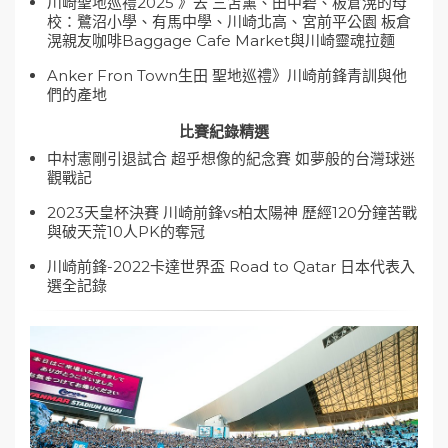
川崎聖地巡禮2025 》去 三笘薰、田中碧、板倉滉的母
校：鷺沼小學、有馬中學、川崎北高、宮前平公園 板倉
滉親友咖啡Baggage Cafe Market與川崎靈魂拉麵
Anker Fron Town生田 聖地巡禮》川崎前鋒青訓與他
們的產地
比賽紀錄精選
中村憲剛引退試合 超乎想像的紀念賽 如夢般的台灣球迷
觀戰記
2023天皇杯決賽 川崎前鋒vs柏太陽神 歷經120分鐘苦戰
與破天荒10人PK的奪冠
川崎前鋒-2022卡達世界盃 Road to Qatar 日本代表入
選全記錄