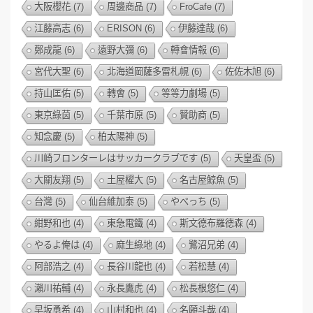
大阪櫻花
(7)
周邊商品
(7)
FroCafe
(7)
江藤高志
(6)
ERISON
(6)
伊藤達哉
(6)
鄭成龍
(6)
遠野大彌
(6)
轉會情報
(6)
宮代大聖
(6)
北海道岡薩多雷札幌
(6)
佐佐木旭
(6)
持山匡佑
(5)
轉會
(5)
等等力劇場
(5)
東京綠茵
(5)
千葉市原
(5)
贊助商
(5)
知念慶
(5)
柏太陽神
(5)
川崎フロンターレはサッカークラブです
(5)
天皇盃
(5)
大關友翔
(5)
土屋櫂大
(5)
名古屋鯨魚
(5)
台灣
(5)
仙台維加泰
(5)
やべっち
(5)
紺野和也
(4)
東急電鐵
(4)
斯文德布羅德森
(4)
やるよ俺は
(4)
麻生綠地
(4)
鷺沼兄弟
(4)
阿部浩之
(4)
長谷川龍也
(4)
若松慧
(4)
瀨川祐輔
(4)
永長鷹虎
(4)
松長根悠仁
(4)
早坂勇希
(4)
山村和也
(4)
名願斗哉
(4)