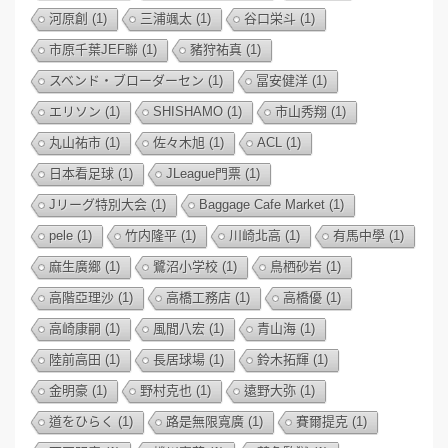
河原創
(1)
三浦颯太
(1)
谷口栄斗
(1)
市原千葉JEF聯
(1)
豬狩祐真
(1)
スベンド・ブローダーセン
(1)
冨安健洋
(1)
エリソン
(1)
SHISHAMO
(1)
市山秀翔
(1)
丸山祐市
(1)
佐々木旭
(1)
ACL
(1)
日本看足球
(1)
JLeague門票
(1)
Jリーグ特別大会
(1)
Baggage Cafe Market
(1)
pele
(1)
竹内隆平
(1)
川崎北高
(1)
有馬中學
(1)
麻生廣鄉
(1)
鷺沼小学校
(1)
鳥栖砂岩
(1)
高階亞理沙
(1)
高橋工務店
(1)
高橋優
(1)
高崎康嗣
(1)
風間八宏
(1)
青山海
(1)
陸前高田
(1)
長居球場
(1)
鈴木拓輝
(1)
金明豪
(1)
野村克也
(1)
遠野大弥
(1)
道をひらく
(1)
路是無限寬廣
(1)
賽爾提克
(1)