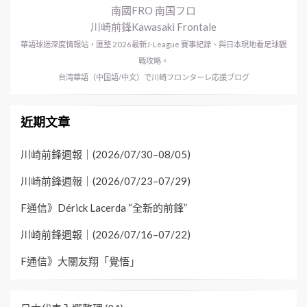
南國FRO 南国フロ
川崎前鋒Kawasaki Frontale
華語球迷深度情報站，匯整 2026最新J-League 賽事紀錄、與日本現地看足球觀
戰攻略。
台湾華語（中国語/中文）で川崎フロンターレ応援ブログ
近期文章
川崎前鋒週報｜(2026/07/30–08/05)
川崎前鋒週報｜(2026/07/23–07/29)
F通信》Dérick Lacerda “全新的前鋒”
川崎前鋒週報｜(2026/07/16–07/22)
F通信》大關友翔「覺悟」