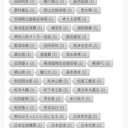
西岡明彥
(1)
蜷川實花
(1)
藍色監獄
(1)
藁科義弘
(1)
蔚山文殊球場
(1)
菅大輝
(1)
茨城縣立鹿嶋足球場
(1)
考える習慣
(1)
美洲盃足球賽
(1)
練習衣
(1)
福岡黃蜂
(1)
神奈川県サッカー協会
(1)
磐田喜悅
(1)
看球攻略
(1)
田所莉旺
(1)
熊本合志市
(1)
瀨古樹
(1)
渡邊翼
(1)
清水泰博
(1)
武岡優斗
(1)
橫濱國際綜合競技場
(1)
橫濱FC
(1)
横山剛
(1)
樋口大
(1)
森本貴幸
(1)
柴田翔太郎
(1)
松本山雅
(1)
松尾工務店
(1)
松井大輔
(1)
松下幸之助
(1)
東日本大震災
(1)
村田聖樹
(1)
李京泰
(1)
本川悅子
(1)
有田惠人
(1)
有吉弘行
(1)
明日はきっといい日になる
(1)
日本青年盃
(1)
日本足球購票
(1)
日本足球
(1)
日本代表
(1)