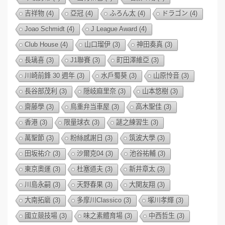
吉祥物
(4)
亞冠
(4)
ふろん太
(4)
ドラゴン
(4)
Joao Schmidt
(4)
J League Award
(4)
Club House
(4)
山口瑠伊
(3)
神田奏真
(3)
長璃喜
(3)
J1聯賽
(3)
町田澤維亞
(3)
川崎前鋒 30 週年
(3)
水戶蜀葵
(3)
山原怜音
(3)
長谷部茂利
(3)
隠岐麻里奈
(3)
山本悠樹
(3)
齋藤學
(3)
鳥重弁当車屋
(3)
高木聖佳
(3)
香港
(3)
限量球衣
(3)
謎之練習生
(3)
萬聖節
(3)
粉絲感謝日
(3)
筑波大學
(3)
田坂祐介
(3)
沙爾克04
(3)
池谷祐輔
(3)
東京奧運
(3)
杜塞道夫
(3)
新井章太
(3)
川島永嗣
(3)
天野春果
(3)
大関友翔
(3)
大南拓磨
(3)
多摩川Classico
(3)
塚川孝輝
(3)
國立競技場
(3)
味之素體育場
(3)
中西哲生
(3)