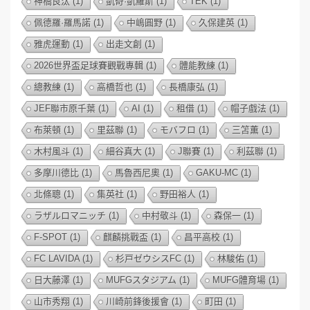
神橋良汰
(1)
凱奇·凱羅斯
(1)
TEK
(1)
佩德羅·羅馬諾
(1)
中嶋圓野
(1)
久保建英
(1)
雅虎運動
(1)
出走文創
(1)
2026世界盃足球賽觀戰專輯
(1)
體能教練
(1)
總教練
(1)
高橋哲也
(1)
長橋康弘
(1)
JEF聯市原千葉
(1)
AI
(1)
租借
(1)
帽子戲法
(1)
布萊頓
(1)
里茲聯
(1)
モバフロ
(1)
三笘薫
(1)
木村風斗
(1)
細谷真大
(1)
J聯賽
(1)
利茲聯
(1)
多摩川德比
(1)
馬魯西尼奧
(1)
GAKU-MC
(1)
北條聰
(1)
集英社
(1)
野田裕人
(1)
ラザルロマニッチ
(1)
中村敬斗
(1)
森保一
(1)
F-SPOT
(1)
麒麟挑戰盃
(1)
昌平高校
(1)
FC LAVIDA
(1)
杉戸ゼウシスFC
(1)
林駿佑
(1)
日大藤澤
(1)
MUFGスタジアム
(1)
MUFG體育場
(1)
山市秀翔
(1)
川崎前鋒後援會
(1)
町田
(1)