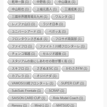
乾坤一旗
(1)
中野島
(1)
中山雄太
(1)
中山和也
(1)
上福元直人
(1)
三浦成美
(1)
三國世界體育場北九州
(1)
ワルンタ
(1)
レノファ山口
(1)
ラジオ日本
(1)
ユニバーシアード
(1)
ベガッ太
(1)
フロンタウンさぎぬま
(1)
フロサポ南国部
(1)
ファイフロ
(1)
ファイト！川崎フロンターレ
(1)
チェンコ塚越
(1)
セルジオ越後
(1)
スタジアムの宙にしあわせの歌が響く街
(1)
スキフロ
(1)
さぎぬまSC
(1)
かわさきFM
(1)
カブレラ
(1)
オジバナダ
(1)
VAMOS!川崎フロンターレ
(1)
SUPER CUP
(1)
SukiSuki Frontale
(1)
SCRAP
(1)
SAISON CARD CUP
(1)
Role Model Coach
(1)
Renosy
(1)
Mind-1
(1)
MATSUO
(1)