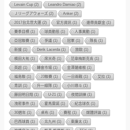
Levain Cup
(2)
Leandro Damiao
(2)
Ｊリーグアウォーズ
(2)
Anker
(2)
2017台北世大運
(2)
官方資訊
(1)
連帶貢獻金
(1)
賽季目標
(1)
球員動態
(1)
人事異動
(1)
亞冠聯賽
(1)
爭議
(1)
冠軍
(1)
隊長
(1)
新援
(1)
Derik Lacerda
(1)
旅歐
(1)
橫田大祐
(1)
席米奇
(1)
范韋梅斯克肯
(1)
英超
(1)
轉會市場
(1)
金澤薩維根
(1)
福島聯
(1)
J3聯賽
(1)
一日兩戰
(1)
艾拉
(1)
青訓
(1)
升一線隊
(1)
小川尋斗
(1)
藤田明日翔
(1)
U-21
(1)
夜間訓練
(1)
洩密事件
(1)
霍馬雷諾
(1)
紀念球衣
(1)
30週年
(1)
桌布
(1)
賽程
(1)
媒體評論
(1)
巴西球員
(1)
北九州
(1)
東廉太
(1)