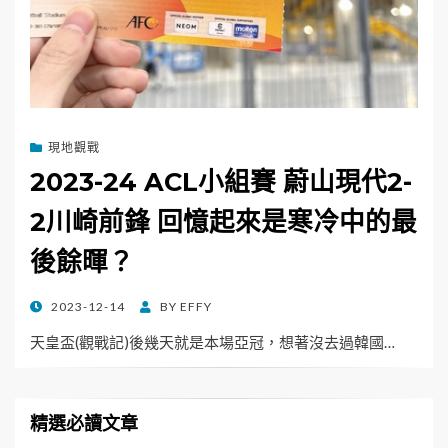
現地觀戰
2023-24 ACL小組賽 蔚山現代2-
2川崎前鋒 回憶起來是寒冷中的最
後餘暉？
POSTED
2023-12-14
BY
EFFY
ON
天皇盃(觀戰記)後幾天就是本場亞冠，想著沒去過韓國…
精選必讀文章