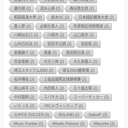
瀬古樹
(2)
清水心跳
(2)
森谷賢太郎
(2)
桐蔭橫濱大學
(2)
栃木SC
(2)
日本國民體育大會
(2)
愚人節
(2)
必殺仕事人
(2)
布萊頓足球俱樂部
(2)
川崎站北口
(2)
川崎市
(2)
山口真奈
(2)
山內日向汰
(2)
宮前平公園
(2)
宮前區
(2)
安藤駿介
(2)
奧運
(2)
奧田明日美
(2)
奈良竜樹
(2)
大分三神
(2)
大久保嘉人
(2)
埼玉スタジアム2002
(2)
埼玉2002體育場
(2)
坂井暉絃
(2)
土倫盃國際足球錦標賽
(2)
原山裕平
(2)
內田篤人
(2)
五十嵐太陽
(2)
中村龍剛
(2)
スパサカ
(2)
スーパーサッカー
(2)
いたっち
(2)
YBCルヴァンカップ
(2)
SUPER SOCCER
(2)
ROLAND
(2)
NoboriP
(2)
Music Frontier
(2)
Mihailo Petrović
(2)
Marcinho
(2)