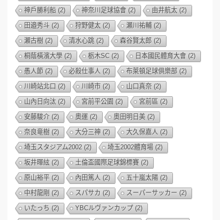
神戶勝利船
(2)
神奈川足球協會
(2)
由井航太
(2)
田邉秀斗
(2)
狩野健太
(2)
瀬川祐輔
(2)
瀬古樹
(2)
清水心跳
(2)
森谷賢太郎
(2)
桐蔭橫濱大學
(2)
栃木SC
(2)
日本國民體育大會
(2)
愚人節
(2)
必殺仕事人
(2)
布萊頓足球俱樂部
(2)
川崎站北口
(2)
川崎市
(2)
山口真奈
(2)
山內日向汰
(2)
宮前平公園
(2)
宮前區
(2)
安藤駿介
(2)
奧運
(2)
奧田明日美
(2)
奈良竜樹
(2)
大分三神
(2)
大久保嘉人
(2)
埼玉スタジアム2002
(2)
埼玉2002體育場
(2)
坂井暉絃
(2)
土倫盃國際足球錦標賽
(2)
原山裕平
(2)
內田篤人
(2)
五十嵐太陽
(2)
中村龍剛
(2)
スパサカ
(2)
スーパーサッカー
(2)
いたっち
(2)
YBCルヴァンカップ
(2)