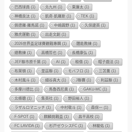
巴西球員
(1)
北九州
(1)
東廉太
(1)
神橋良汰
(1)
凱奇·凱羅斯
(1)
TEK
(1)
佩德羅·羅馬諾
(1)
中嶋圓野
(1)
久保建英
(1)
雅虎運動
(1)
出走文創
(1)
2026世界盃足球賽觀戰專輯
(1)
體能教練
(1)
總教練
(1)
高橋哲也
(1)
長橋康弘
(1)
JEF聯市原千葉
(1)
AI
(1)
租借
(1)
帽子戲法
(1)
布萊頓
(1)
里茲聯
(1)
モバフロ
(1)
三笘薫
(1)
木村風斗
(1)
細谷真大
(1)
J聯賽
(1)
利茲聯
(1)
多摩川德比
(1)
馬魯西尼奧
(1)
GAKU-MC
(1)
北條聰
(1)
集英社
(1)
野田裕人
(1)
ラザルロマニッチ
(1)
中村敬斗
(1)
森保一
(1)
F-SPOT
(1)
麒麟挑戰盃
(1)
昌平高校
(1)
FC LAVIDA
(1)
杉戸ゼウシスFC
(1)
林駿佑
(1)