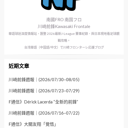
南國FRO 南国フロ
川崎前鋒Kawasaki Frontale
華語球迷深度情報站，匯整 2026最新J-League 賽事紀錄、與日本現地看足球觀
戰攻略。
台湾華語（中国語/中文）で川崎フロンターレ応援ブログ
近期文章
川崎前鋒週報｜(2026/07/30–08/05)
川崎前鋒週報｜(2026/07/23–07/29)
F通信》Dérick Lacerda “全新的前鋒”
川崎前鋒週報｜(2026/07/16–07/22)
F通信》大關友翔「覺悟」