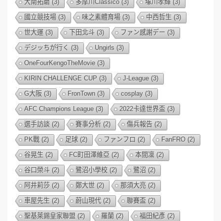
大南拓磨
(3)
多摩川Classico
(3)
塚川孝輝
(3)
國立競技場
(3)
味之素體育場
(3)
中西哲生
(3)
世大運
(3)
下田北斗
(3)
ファン感謝デー
(3)
デジッちが行く
(3)
Ungirls
(3)
OneFourKengoTheMovie
(3)
KIRIN CHALLENGE CUP
(3)
J-League
(3)
G大阪
(3)
FronTown
(3)
cosplay
(3)
AFC Champions League
(3)
2022卡達世界盃
(3)
選手訪談
(2)
賽事分析
(2)
傷兵報告
(2)
PK戰
(2)
足球
(2)
ファンフロ
(2)
FanFRO
(2)
谷晃生
(2)
FC町田澤維亞
(2)
本間凜
(2)
谷口榮斗
(2)
鷺沼小學校
(2)
鷺沼
(2)
阿井莉莎
(2)
鄭大世
(2)
那須大亮
(2)
車屋先生
(2)
蔚山現代
(2)
聯賽盃
(2)
聖基萊錫皇家聯盟
(2)
羅蘭
(2)
福田紀彥
(2)