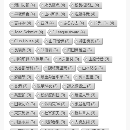
瀨川祐輔
(4)
永長鷹虎
(4)
松長根悠仁
(4)
早坂勇希
(4)
山村和也
(4)
名願斗哉
(4)
吉祥物
(4)
亞冠
(4)
ふろん太
(4)
ドラゴン
(4)
Joao Schmidt
(4)
J League Award
(4)
Club House
(4)
山口瑠伊
(3)
神田奏真
(3)
長璃喜
(3)
J1聯賽
(3)
町田澤維亞
(3)
川崎前鋒 30 週年
(3)
水戶蜀葵
(3)
山原怜音
(3)
長谷部茂利
(3)
隠岐麻里奈
(3)
山本悠樹
(3)
齋藤學
(3)
鳥重弁当車屋
(3)
高木聖佳
(3)
香港
(3)
限量球衣
(3)
謎之練習生
(3)
萬聖節
(3)
粉絲感謝日
(3)
筑波大學
(3)
田坂祐介
(3)
沙爾克04
(3)
池谷祐輔
(3)
東京奧運
(3)
杜塞道夫
(3)
新井章太
(3)
川島永嗣
(3)
天野春果
(3)
大関友翔
(3)