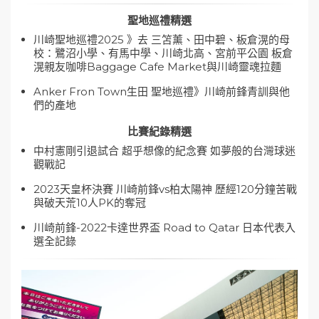
聖地巡禮精選
川崎聖地巡禮2025 》去 三笘薰、田中碧、板倉滉的母
校：鷺沼小學、有馬中學、川崎北高、宮前平公園 板倉
滉親友咖啡Baggage Cafe Market與川崎靈魂拉麵
Anker Fron Town生田 聖地巡禮》川崎前鋒青訓與他
們的產地
比賽紀錄精選
中村憲剛引退試合 超乎想像的紀念賽 如夢般的台灣球迷
觀戰記
2023天皇杯決賽 川崎前鋒vs柏太陽神 歷經120分鐘苦戰
與破天荒10人PK的奪冠
川崎前鋒-2022卡達世界盃 Road to Qatar 日本代表入
選全記錄