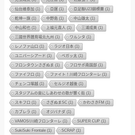
仙台維泰加
(1)
亞運
(1)
亞足聯U23錦標賽
(1)
乾坤一旗
(1)
中野島
(1)
中山雄太
(1)
中山和也
(1)
上福元直人
(1)
三浦成美
(1)
三國世界體育場北九州
(1)
ワルンタ
(1)
レノファ山口
(1)
ラジオ日本
(1)
ユニバーシアード
(1)
ベガッ太
(1)
フロンタウンさぎぬま
(1)
フロサポ南国部
(1)
ファイフロ
(1)
ファイト！川崎フロンターレ
(1)
チェンコ塚越
(1)
セルジオ越後
(1)
スタジアムの宙にしあわせの歌が響く街
(1)
スキフロ
(1)
さぎぬまSC
(1)
かわさきFM
(1)
カブレラ
(1)
オジバナダ
(1)
VAMOS!川崎フロンターレ
(1)
SUPER CUP
(1)
SukiSuki Frontale
(1)
SCRAP
(1)