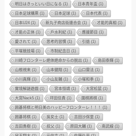
明日はきっといい日になる
(1)
日本青年盃
(1)
日本足球購票
(1)
日本足球
(1)
日本代表
(1)
日本U24
(1)
新丸子商店街連合会
(1)
才能的真相
(1)
才能の正体
(1)
戶水利紀
(1)
應援節目
(1)
愛されて
(1)
思考的習慣
(1)
引退
(1)
平塚競技場
(1)
市制紀念日
(1)
川崎フロンターレ絶体絶命からの脱出
(1)
島田泰輝
(1)
山根視来
(1)
山本健翔
(1)
山口雷法
(1)
小川真輝
(1)
小山友輔
(1)
小塚和季
(1)
實境解謎遊戲
(1)
宮本恒靖
(1)
大宮松鼠
(1)
大宮Nack5
(1)
坪田信貴
(1)
圍棋將棋
(1)
囲碁将棋と明日美のハッピーフロンターレ！！！
(1)
囲碁将棋
(1)
吳女士
(1)
吉田沙保里
(1)
吉田勇樹
(1)
叔父
(1)
原田大輔
(1)
南武線
(1)
兒玉翔太
(1)
元住吉
(1)
佐藤弘平
(1)