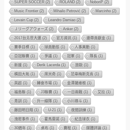
SUPER SOCCER
(2)
ROLAND
(2)
NoboriP
(2)
Music Frontier
(2)
Mihailo Petrović
(2)
Marcinho
(2)
Levain Cup
(2)
Leandro Damiao
(2)
Ｊリーグアウォーズ
(2)
Anker
(2)
2017台北世大運
(2)
官方資訊
(1)
連帶貢獻金
(1)
賽季目標
(1)
球員動態
(1)
人事異動
(1)
亞冠聯賽
(1)
爭議
(1)
冠軍
(1)
隊長
(1)
新援
(1)
Derik Lacerda
(1)
旅歐
(1)
橫田大祐
(1)
席米奇
(1)
范韋梅斯克肯
(1)
英超
(1)
轉會市場
(1)
金澤薩維根
(1)
福島聯
(1)
J3聯賽
(1)
一日兩戰
(1)
艾拉
(1)
青訓
(1)
升一線隊
(1)
小川尋斗
(1)
藤田明日翔
(1)
U-21
(1)
夜間訓練
(1)
洩密事件
(1)
霍馬雷諾
(1)
紀念球衣
(1)
30週年
(1)
桌布
(1)
賽程
(1)
媒體評論
(1)