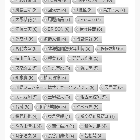
浦和紅鑽
(9)
FC東京
(9)
湘南ベルマーレ
(8)
廣島三箭
(8)
回來玩
(8)
J聯盟
(8)
高井幸大
(7)
大阪櫻花
(7)
周邊商品
(7)
FroCafe
(7)
江藤高志
(6)
ERISON
(6)
伊藤達哉
(6)
鄭成龍
(6)
遠野大彌
(6)
轉會情報
(6)
宮代大聖
(6)
北海道岡薩多雷札幌
(6)
佐佐木旭
(6)
持山匡佑
(5)
轉會
(5)
等等力劇場
(5)
東京綠茵
(5)
千葉市原
(5)
贊助商
(5)
知念慶
(5)
柏太陽神
(5)
川崎フロンターレはサッカークラブです
(5)
天皇盃
(5)
大關友翔
(5)
土屋櫂大
(5)
名古屋鯨魚
(5)
台灣
(5)
仙台維加泰
(5)
やべっち
(5)
紺野和也
(4)
東急電鐵
(4)
斯文德布羅德森
(4)
やるよ俺は
(4)
麻生綠地
(4)
鷺沼兄弟
(4)
阿部浩之
(4)
長谷川龍也
(4)
若松慧
(4)