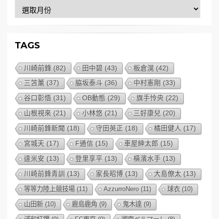
彙
整
TAGS
川崎前鋒
(82)
田中碧
(43)
板倉滉
(42)
三笘薰
(37)
脇坂泰斗
(36)
中村憲剛
(33)
谷口彰悟
(31)
OB動態
(29)
旗手怜央
(22)
山根視來
(21)
小林悠
(21)
三好康兒
(20)
川崎前鋒新聞
(18)
守田英正
(18)
橘田健人
(17)
宮城天
(17)
F通信
(15)
車屋紳太郎
(15)
達米安
(13)
登里享平
(13)
橫濱水手
(13)
川崎前鋒青訓
(13)
家長昭博
(13)
大島僚太
(13)
等等力陸上競技場
(11)
AzzurroNero
(11)
球衣
(10)
山田新
(10)
鹿島鹿角
(9)
鬼木達
(9)