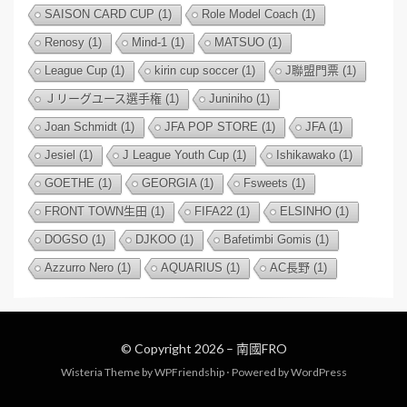
SAISON CARD CUP
(1)
Role Model Coach
(1)
Renosy
(1)
Mind-1
(1)
MATSUO
(1)
League Cup
(1)
kirin cup soccer
(1)
J聯盟門票
(1)
Ｊリーグユース選手権
(1)
Juniniho
(1)
Joan Schmidt
(1)
JFA POP STORE
(1)
JFA
(1)
Jesiel
(1)
J League Youth Cup
(1)
Ishikawako
(1)
GOETHE
(1)
GEORGIA
(1)
Fsweets
(1)
FRONT TOWN生田
(1)
FIFA22
(1)
ELSINHO
(1)
DOGSO
(1)
DJKOO
(1)
Bafetimbi Gomis
(1)
Azzurro Nero
(1)
AQUARIUS
(1)
AC長野
(1)
© Copyright 2026 –
南國FRO
Wisteria Theme by
WPFriendship
⋅
Powered by
WordPress