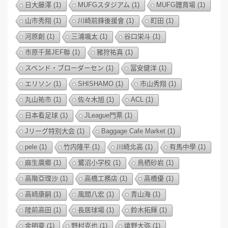
日大藤澤
(1)
MUFGスタジアム
(1)
MUFG體育場
(1)
山市秀翔
(1)
川崎前鋒後援會
(1)
町田
(1)
河原創
(1)
三浦颯太
(1)
谷口栄斗
(1)
市原千葉JEF聯
(1)
豬狩祐真
(1)
スベンド・ブローダーセン
(1)
冨安健洋
(1)
エリソン
(1)
SHISHAMO
(1)
市山秀翔
(1)
丸山祐市
(1)
佐々木旭
(1)
ACL
(1)
日本看足球
(1)
JLeague門票
(1)
Jリーグ特別大会
(1)
Baggage Cafe Market
(1)
pele
(1)
竹内隆平
(1)
川崎北高
(1)
有馬中學
(1)
麻生廣鄉
(1)
鷺沼小学校
(1)
鳥栖砂岩
(1)
高階亞理沙
(1)
高橋工務店
(1)
高橋優
(1)
高崎康嗣
(1)
風間八宏
(1)
青山海
(1)
陸前高田
(1)
長居球場
(1)
鈴木拓輝
(1)
金明豪
(1)
野村克也
(1)
遠野大弥
(1)