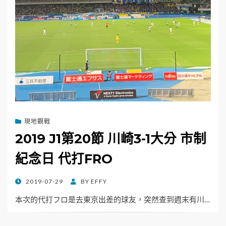
現地觀戰
2019 J1第20節 川崎3-1大分 市制
紀念日 代打FRO
POSTED
2019-07-29
BY
EFFY
ON
本次的代打フロ是去東京出差的球友，突然查到週末有川…