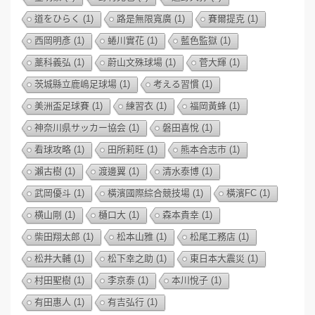
道をひらく
(1)
路是無限寬廣
(1)
賽爾提克
(1)
西岡明彥
(1)
蜷川實花
(1)
藍色監獄
(1)
藁科義弘
(1)
蔚山文殊球場
(1)
菅大輝
(1)
茨城縣立鹿嶋足球場
(1)
考える習慣
(1)
美洲盃足球賽
(1)
練習衣
(1)
福岡黃蜂
(1)
神奈川県サッカー協会
(1)
磐田喜悅
(1)
看球攻略
(1)
田所莉旺
(1)
熊本合志市
(1)
瀨古樹
(1)
渡邊翼
(1)
清水泰博
(1)
武岡優斗
(1)
橫濱國際綜合競技場
(1)
橫濱FC
(1)
横山剛
(1)
樋口大
(1)
森本貴幸
(1)
柴田翔太郎
(1)
松本山雅
(1)
松尾工務店
(1)
松井大輔
(1)
松下幸之助
(1)
東日本大震災
(1)
村田聖樹
(1)
李京泰
(1)
本川悅子
(1)
有田惠人
(1)
有吉弘行
(1)