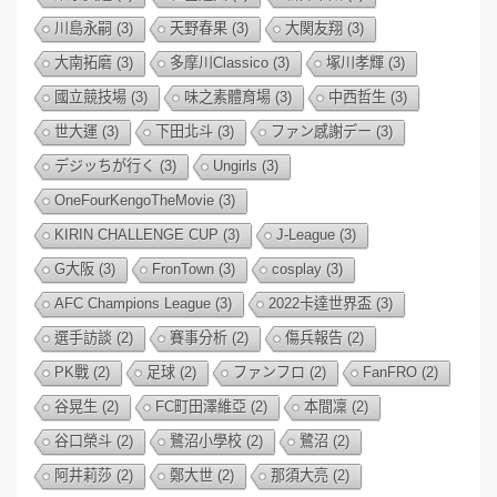
川島永嗣
(3)
天野春果
(3)
大関友翔
(3)
大南拓磨
(3)
多摩川Classico
(3)
塚川孝輝
(3)
國立競技場
(3)
味之素體育場
(3)
中西哲生
(3)
世大運
(3)
下田北斗
(3)
ファン感謝デー
(3)
デジッちが行く
(3)
Ungirls
(3)
OneFourKengoTheMovie
(3)
KIRIN CHALLENGE CUP
(3)
J-League
(3)
G大阪
(3)
FronTown
(3)
cosplay
(3)
AFC Champions League
(3)
2022卡達世界盃
(3)
選手訪談
(2)
賽事分析
(2)
傷兵報告
(2)
PK戰
(2)
足球
(2)
ファンフロ
(2)
FanFRO
(2)
谷晃生
(2)
FC町田澤維亞
(2)
本間凜
(2)
谷口榮斗
(2)
鷺沼小學校
(2)
鷺沼
(2)
阿井莉莎
(2)
鄭大世
(2)
那須大亮
(2)