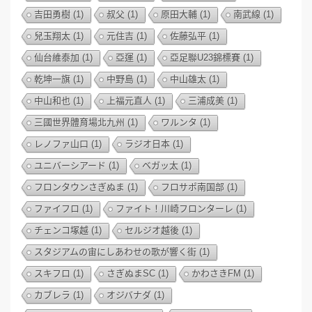
吉田勇樹
(1)
叔父
(1)
原田大輔
(1)
南武線
(1)
兒玉翔太
(1)
元住吉
(1)
佐藤弘平
(1)
仙台維泰加
(1)
亞運
(1)
亞足聯U23錦標賽
(1)
乾坤一旗
(1)
中野島
(1)
中山雄太
(1)
中山和也
(1)
上福元直人
(1)
三浦成美
(1)
三國世界體育場北九州
(1)
ワルンタ
(1)
レノファ山口
(1)
ラジオ日本
(1)
ユニバーシアード
(1)
ベガッ太
(1)
フロンタウンさぎぬま
(1)
フロサポ南国部
(1)
ファイフロ
(1)
ファイト！川崎フロンターレ
(1)
チェンコ塚越
(1)
セルジオ越後
(1)
スタジアムの宙にしあわせの歌が響く街
(1)
スキフロ
(1)
さぎぬまSC
(1)
かわさきFM
(1)
カブレラ
(1)
オジバナダ
(1)