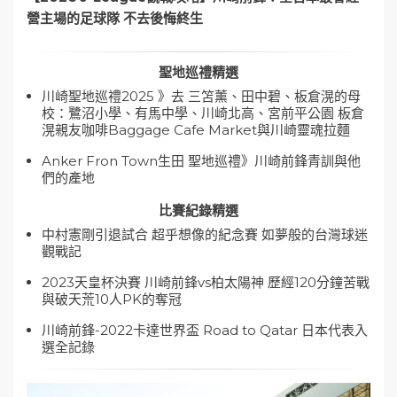
營主場的足球隊 不去後悔終生
聖地巡禮精選
川崎聖地巡禮2025 》去 三笘薰、田中碧、板倉滉的母
校：鷺沼小學、有馬中學、川崎北高、宮前平公園 板倉
滉親友咖啡Baggage Cafe Market與川崎靈魂拉麵
Anker Fron Town生田 聖地巡禮》川崎前鋒青訓與他
們的產地
比賽紀錄精選
中村憲剛引退試合 超乎想像的紀念賽 如夢般的台灣球迷
觀戰記
2023天皇杯決賽 川崎前鋒vs柏太陽神 歷經120分鐘苦戰
與破天荒10人PK的奪冠
川崎前鋒-2022卡達世界盃 Road to Qatar 日本代表入
選全記錄