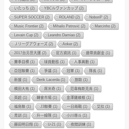
いたっち
(2)
YBCルヴァンカップ
(2)
SUPER SOCCER
(2)
ROLAND
(2)
NoboriP
(2)
Music Frontier
(2)
Mihailo Petrović
(2)
Marcinho
(2)
Levain Cup
(2)
Leandro Damiao
(2)
Ｊリーグアウォーズ
(2)
Anker
(2)
2017台北世大運
(2)
官方資訊
(1)
連帶貢獻金
(1)
賽季目標
(1)
球員動態
(1)
人事異動
(1)
亞冠聯賽
(1)
爭議
(1)
冠軍
(1)
隊長
(1)
新援
(1)
Derik Lacerda
(1)
旅歐
(1)
橫田大祐
(1)
席米奇
(1)
范韋梅斯克肯
(1)
英超
(1)
轉會市場
(1)
金澤薩維根
(1)
福島聯
(1)
J3聯賽
(1)
一日兩戰
(1)
艾拉
(1)
青訓
(1)
升一線隊
(1)
小川尋斗
(1)
藤田明日翔
(1)
U-21
(1)
夜間訓練
(1)