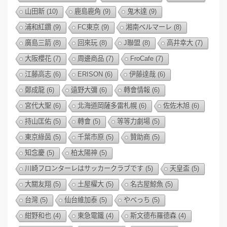
山田新
(10)
鹿島鹿角
(9)
鬼木達
(9)
浦和紅鑽
(9)
FC東京
(9)
湘南ベルマーレ
(8)
廣島三箭
(8)
回來玩
(8)
J聯盟
(8)
高井幸大
(7)
大阪櫻花
(7)
周邊商品
(7)
FroCafe
(7)
江藤高志
(6)
ERISON
(6)
伊藤達哉
(6)
鄭成龍
(6)
遠野大彌
(6)
轉會情報
(6)
宮代大聖
(6)
北海道岡薩多雷札幌
(6)
佐佐木旭
(6)
持山匡佑
(5)
轉會
(5)
等等力劇場
(5)
東京綠茵
(5)
千葉市原
(5)
贊助商
(5)
知念慶
(5)
柏太陽神
(5)
川崎フロンターレはサッカークラブです
(5)
天皇盃
(5)
大關友翔
(5)
土屋櫂大
(5)
名古屋鯨魚
(5)
台灣
(5)
仙台維加泰
(5)
やべっち
(5)
紺野和也
(4)
東急電鐵
(4)
斯文德布羅德森
(4)