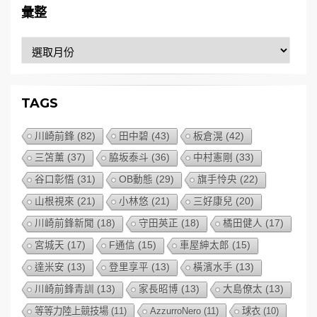
彙整
彙
整
TAGS
川崎前鋒
(82)
田中碧
(43)
板倉滉
(42)
三笘薰
(37)
脇坂泰斗
(36)
中村憲剛
(33)
谷口彰悟
(31)
OB動態
(29)
旗手怜央
(22)
山根視來
(21)
小林悠
(21)
三好康兒
(20)
川崎前鋒新聞
(18)
守田英正
(18)
橘田健人
(17)
宮城天
(17)
F通信
(15)
車屋紳太郎
(15)
達米安
(13)
登里享平
(13)
橫濱水手
(13)
川崎前鋒青訓
(13)
家長昭博
(13)
大島僚太
(13)
等等力陸上競技場
(11)
AzzurroNero
(11)
球衣
(10)