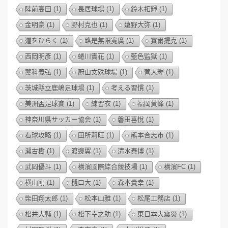
陸前高田
(1)
長居球場
(1)
鈴木拓輝
(1)
金明豪
(1)
野村克也
(1)
遠野大弥
(1)
道をひらく
(1)
路是無限寬廣
(1)
賽爾提克
(1)
西岡明彥
(1)
蜷川實花
(1)
藍色監獄
(1)
藁科義弘
(1)
蔚山文殊球場
(1)
菅大輝
(1)
茨城縣立鹿嶋足球場
(1)
考える習慣
(1)
美洲盃足球賽
(1)
練習衣
(1)
福岡黃蜂
(1)
神奈川県サッカー協会
(1)
磐田喜悅
(1)
看球攻略
(1)
田所莉旺
(1)
熊本合志市
(1)
瀨古樹
(1)
渡邊翼
(1)
清水泰博
(1)
武岡優斗
(1)
橫濱國際綜合競技場
(1)
橫濱FC
(1)
横山剛
(1)
樋口大
(1)
森本貴幸
(1)
柴田翔太郎
(1)
松本山雅
(1)
松尾工務店
(1)
松井大輔
(1)
松下幸之助
(1)
東日本大震災
(1)