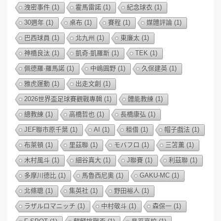
洩密事件
(1)
霍馬雷諾
(1)
紀念球衣
(1)
30週年
(1)
桌布
(1)
賽程
(1)
媒體評論
(1)
巴西球員
(1)
北九州
(1)
東廉太
(1)
神橋良汰
(1)
凱奇·凱羅斯
(1)
TEK
(1)
佩德羅·羅馬諾
(1)
中嶋圓野
(1)
久保建英
(1)
雅虎運動
(1)
出走文創
(1)
2026世界盃足球賽觀戰專輯
(1)
體能教練
(1)
總教練
(1)
高橋哲也
(1)
長橋康弘
(1)
JEF聯市原千葉
(1)
AI
(1)
租借
(1)
帽子戲法
(1)
布萊頓
(1)
里茲聯
(1)
モバフロ
(1)
三笘薫
(1)
木村風斗
(1)
細谷真大
(1)
J聯賽
(1)
利茲聯
(1)
多摩川德比
(1)
馬魯西尼奧
(1)
GAKU-MC
(1)
北條聰
(1)
集英社
(1)
野田裕人
(1)
ラザルロマニッチ
(1)
中村敬斗
(1)
森保一
(1)