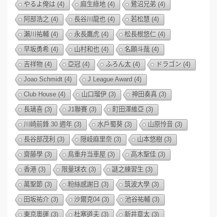
やるよ俺は
(4)
麻生綠地
(4)
鷺沼兄弟
(4)
阿部浩之
(4)
長谷川龍也
(4)
若松慧
(4)
瀨川祐輔
(4)
永長鷹虎
(4)
松長根悠仁
(4)
早坂勇希
(4)
山村和也
(4)
名願斗哉
(4)
吉祥物
(4)
亞冠
(4)
ふろん太
(4)
ドラゴン
(4)
Joao Schmidt
(4)
J League Award
(4)
Club House
(4)
山口瑠伊
(3)
神田奏真
(3)
長璃喜
(3)
J1聯賽
(3)
町田澤維亞
(3)
川崎前鋒 30 週年
(3)
水戶蜀葵
(3)
山原怜音
(3)
長谷部茂利
(3)
隠岐麻里奈
(3)
山本悠樹
(3)
齋藤學
(3)
鳥重弁当車屋
(3)
高木聖佳
(3)
香港
(3)
限量球衣
(3)
謎之練習生
(3)
萬聖節
(3)
粉絲感謝日
(3)
筑波大學
(3)
田坂祐介
(3)
沙爾克04
(3)
池谷祐輔
(3)
東京奧運
(3)
杜塞道夫
(3)
新井章太
(3)