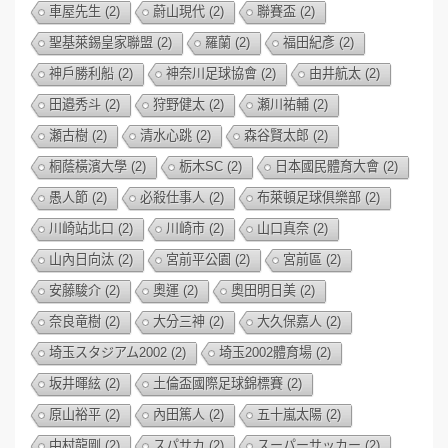
車屋先生
(2)
蔚山現代
(2)
聯賽盃
(2)
聖基萊錫皇家聯盟
(2)
羅蘭
(2)
福田紀彥
(2)
神戶勝利船
(2)
神奈川足球協會
(2)
由井航太
(2)
田邉秀斗
(2)
狩野健太
(2)
瀬川祐輔
(2)
瀬古樹
(2)
清水心跳
(2)
森谷賢太郎
(2)
桐蔭橫濱大學
(2)
栃木SC
(2)
日本國民體育大會
(2)
愚人節
(2)
必殺仕事人
(2)
布萊頓足球俱樂部
(2)
川崎站北口
(2)
川崎市
(2)
山口真奈
(2)
山內日向汰
(2)
宮前平公園
(2)
宮前區
(2)
安藤駿介
(2)
奧運
(2)
奧田明日美
(2)
奈良竜樹
(2)
大分三神
(2)
大久保嘉人
(2)
埼玉スタジアム2002
(2)
埼玉2002體育場
(2)
坂井暉絃
(2)
土倫盃國際足球錦標賽
(2)
原山裕平
(2)
內田篤人
(2)
五十嵐太陽
(2)
中村龍剛
(2)
スパサカ
(2)
スーパーサッカー
(2)