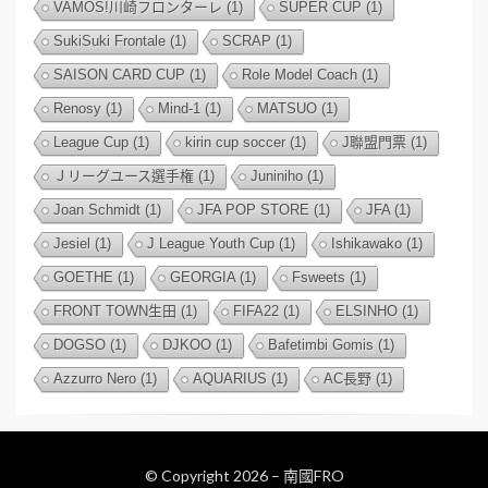
VAMOS!川崎フロンターレ
(1)
SUPER CUP
(1)
SukiSuki Frontale
(1)
SCRAP
(1)
SAISON CARD CUP
(1)
Role Model Coach
(1)
Renosy
(1)
Mind-1
(1)
MATSUO
(1)
League Cup
(1)
kirin cup soccer
(1)
J聯盟門票
(1)
Ｊリーグユース選手権
(1)
Juniniho
(1)
Joan Schmidt
(1)
JFA POP STORE
(1)
JFA
(1)
Jesiel
(1)
J League Youth Cup
(1)
Ishikawako
(1)
GOETHE
(1)
GEORGIA
(1)
Fsweets
(1)
FRONT TOWN生田
(1)
FIFA22
(1)
ELSINHO
(1)
DOGSO
(1)
DJKOO
(1)
Bafetimbi Gomis
(1)
Azzurro Nero
(1)
AQUARIUS
(1)
AC長野
(1)
© Copyright 2026 –
南國FRO