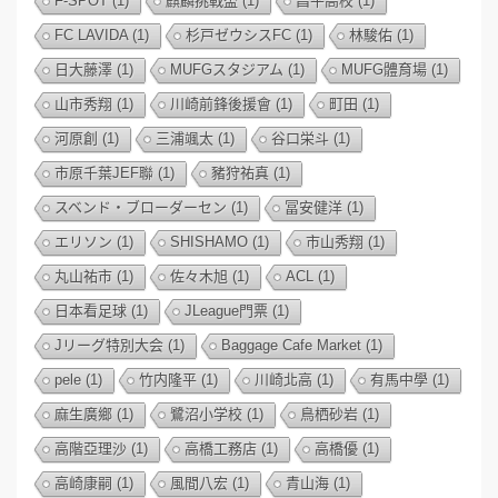
F-SPOT
(1)
麒麟挑戰盃
(1)
昌平高校
(1)
FC LAVIDA
(1)
杉戸ゼウシスFC
(1)
林駿佑
(1)
日大藤澤
(1)
MUFGスタジアム
(1)
MUFG體育場
(1)
山市秀翔
(1)
川崎前鋒後援會
(1)
町田
(1)
河原創
(1)
三浦颯太
(1)
谷口栄斗
(1)
市原千葉JEF聯
(1)
豬狩祐真
(1)
スベンド・ブローダーセン
(1)
冨安健洋
(1)
エリソン
(1)
SHISHAMO
(1)
市山秀翔
(1)
丸山祐市
(1)
佐々木旭
(1)
ACL
(1)
日本看足球
(1)
JLeague門票
(1)
Jリーグ特別大会
(1)
Baggage Cafe Market
(1)
pele
(1)
竹内隆平
(1)
川崎北高
(1)
有馬中學
(1)
麻生廣鄉
(1)
鷺沼小学校
(1)
鳥栖砂岩
(1)
高階亞理沙
(1)
高橋工務店
(1)
高橋優
(1)
高崎康嗣
(1)
風間八宏
(1)
青山海
(1)