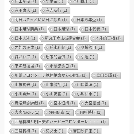
村田聖樹
(1)
李京泰
(1)
本川悅子
(1)
有田惠人
(1)
有吉弘行
(1)
明日はきっといい日になる
(1)
日本青年盃
(1)
日本足球購票
(1)
日本足球
(1)
日本代表
(1)
日本U24
(1)
新丸子商店街連合会
(1)
才能的真相
(1)
才能の正体
(1)
戶水利紀
(1)
應援節目
(1)
愛されて
(1)
思考的習慣
(1)
引退
(1)
平塚競技場
(1)
市制紀念日
(1)
川崎フロンターレ絶体絶命からの脱出
(1)
島田泰輝
(1)
山根視来
(1)
山本健翔
(1)
山口雷法
(1)
小川真輝
(1)
小山友輔
(1)
小塚和季
(1)
實境解謎遊戲
(1)
宮本恒靖
(1)
大宮松鼠
(1)
大宮Nack5
(1)
坪田信貴
(1)
圍棋將棋
(1)
囲碁将棋と明日美のハッピーフロンターレ！！！
(1)
囲碁将棋
(1)
吳女士
(1)
吉田沙保里
(1)