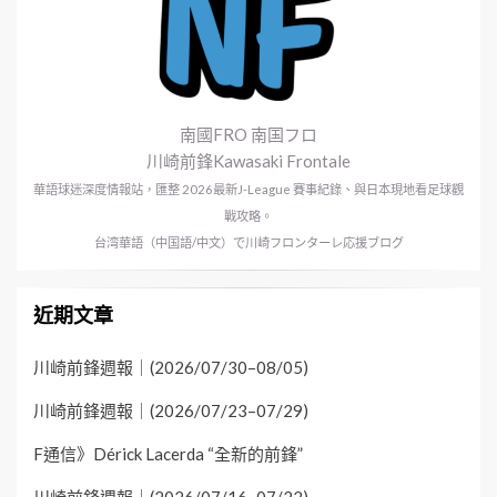
南國FRO 南国フロ
川崎前鋒Kawasaki Frontale
華語球迷深度情報站，匯整 2026最新J-League 賽事紀錄、與日本現地看足球觀
戰攻略。
台湾華語（中国語/中文）で川崎フロンターレ応援ブログ
近期文章
川崎前鋒週報｜(2026/07/30–08/05)
川崎前鋒週報｜(2026/07/23–07/29)
F通信》Dérick Lacerda “全新的前鋒”
川崎前鋒週報｜(2026/07/16–07/22)