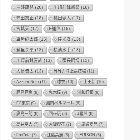
三好康兒
(20)
川崎前鋒新聞
(18)
守田英正
(18)
橘田健人
(17)
宮城天
(17)
F通信
(15)
車屋紳太郎
(15)
達米安
(13)
登里享平
(13)
橫濱水手
(13)
川崎前鋒青訓
(13)
家長昭博
(13)
大島僚太
(13)
等等力陸上競技場
(11)
AzzurroNero
(11)
球衣
(10)
山田新
(10)
鹿島鹿角
(9)
鬼木達
(9)
浦和紅鑽
(9)
FC東京
(9)
湘南ベルマーレ
(8)
廣島三箭
(8)
回來玩
(8)
J聯盟
(8)
高井幸大
(7)
大阪櫻花
(7)
周邊商品
(7)
FroCafe
(7)
江藤高志
(6)
ERISON
(6)