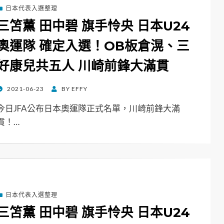
日本代表入選整理
三笘薫 田中碧 旗手怜央 日本U24
奧運隊 確定入選！OB板倉滉、三
好康兒共五人 川崎前鋒大滿貫
POSTED
2021-06-23
BY
EFFY
ON
今日JFA公布日本奧運隊正式名單，川崎前鋒大滿
貫！…
日本代表入選整理
三笘薫 田中碧 旗手怜央 日本U24