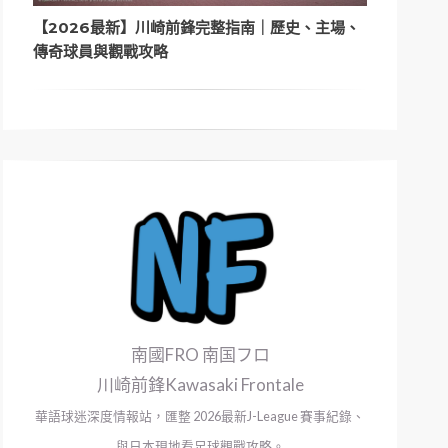
【2026最新】川崎前鋒完整指南｜歷史、主場、
傳奇球員與觀戰攻略
南國FRO 南国フロ
川崎前鋒Kawasaki Frontale
華語球迷深度情報站，匯整 2026最新J-League 賽事紀錄、
與日本現地看足球觀戰攻略。