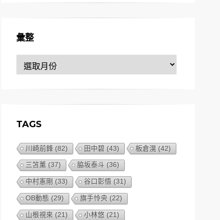
彙整
彙
整
TAGS
川崎前鋒
(82)
田中碧
(43)
板倉滉
(42)
三笘薰
(37)
脇坂泰斗
(36)
中村憲剛
(33)
谷口彰悟
(31)
OB動態
(29)
旗手怜央
(22)
山根視來
(21)
小林悠
(21)