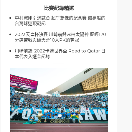
比賽紀錄精選
中村憲剛引退試合 超乎想像的紀念賽 如夢般的
台灣球迷觀戰記
2023天皇杯決賽 川崎前鋒vs柏太陽神 歷經120
分鐘苦戰與破天荒10人PK的奪冠
川崎前鋒-2022卡達世界盃 Road to Qatar 日
本代表入選全記錄