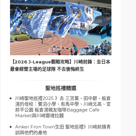
【2026 J-League觀戰攻略】川崎前鋒：全日本
最會經營主場的足球隊 不去後悔終生
聖地巡禮精選
川崎聖地巡禮2025 》去 三笘薰、田中碧、板倉
滉的母校：鷺沼小學、有馬中學、川崎北高、宮
前平公園 板倉滉親友咖啡Baggage Cafe
Market與川崎靈魂拉麵
Anker Fron Town生田 聖地巡禮》川崎前鋒青
訓與他們的產地