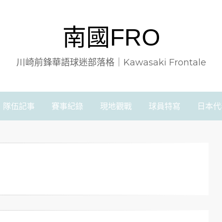
南國FRO
川崎前鋒華語球迷部落格｜Kawasaki Frontale
隊伍記事
賽事紀錄
現地觀戰
球員特寫
日本代