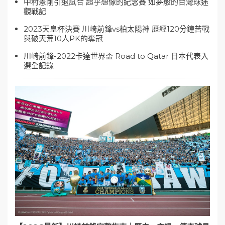
中村憲剛引退試合 超乎想像的紀念賽 如夢般的台灣球迷
觀戰記
2023天皇杯決賽 川崎前鋒vs柏太陽神 歷經120分鐘苦戰
與破天荒10人PK的奪冠
川崎前鋒-2022卡達世界盃 Road to Qatar 日本代表入
選全記錄