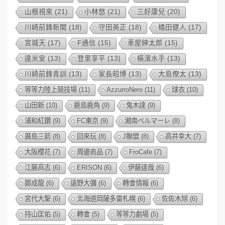
山根視來
(21)
小林悠
(21)
三好康兒
(20)
川崎前鋒新聞
(18)
守田英正
(18)
橘田健人
(17)
宮城天
(17)
F通信
(15)
車屋紳太郎
(15)
達米安
(13)
登里享平
(13)
橫濱水手
(13)
川崎前鋒青訓
(13)
家長昭博
(13)
大島僚太
(13)
等等力陸上競技場
(11)
AzzurroNero
(11)
球衣
(10)
山田新
(10)
鹿島鹿角
(9)
鬼木達
(9)
浦和紅鑽
(9)
FC東京
(9)
湘南ベルマーレ
(8)
廣島三箭
(8)
回來玩
(8)
J聯盟
(8)
高井幸大
(7)
大阪櫻花
(7)
周邊商品
(7)
FroCafe
(7)
江藤高志
(6)
ERISON
(6)
伊藤達哉
(6)
鄭成龍
(6)
遠野大彌
(6)
轉會情報
(6)
宮代大聖
(6)
北海道岡薩多雷札幌
(6)
佐佐木旭
(6)
持山匡佑
(5)
轉會
(5)
等等力劇場
(5)