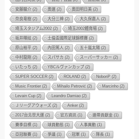
安藤駿介
(2)
奧運
(2)
奧田明日美
(2)
奈良竜樹
(2)
大分三神
(2)
大久保嘉人
(2)
埼玉スタジアム2002
(2)
埼玉2002體育場
(2)
坂井暉絃
(2)
土倫盃國際足球錦標賽
(2)
原山裕平
(2)
內田篤人
(2)
五十嵐太陽
(2)
中村龍剛
(2)
スパサカ
(2)
スーパーサッカー
(2)
いたっち
(2)
YBCルヴァンカップ
(2)
SUPER SOCCER
(2)
ROLAND
(2)
NoboriP
(2)
Music Frontier
(2)
Mihailo Petrović
(2)
Marcinho
(2)
Levain Cup
(2)
Leandro Damiao
(2)
Ｊリーグアウォーズ
(2)
Anker
(2)
2017台北世大運
(2)
官方資訊
(1)
連帶貢獻金
(1)
賽季目標
(1)
球員動態
(1)
人事異動
(1)
亞冠聯賽
(1)
爭議
(1)
冠軍
(1)
隊長
(1)