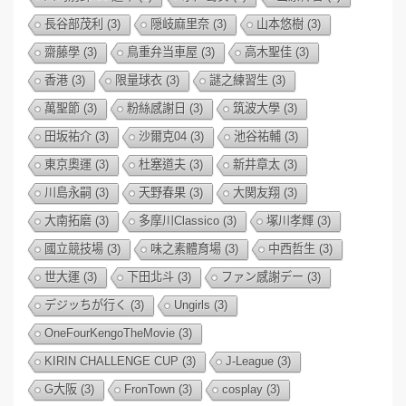
長谷部茂利
(3)
隠岐麻里奈
(3)
山本悠樹
(3)
齋藤學
(3)
鳥重弁当車屋
(3)
高木聖佳
(3)
香港
(3)
限量球衣
(3)
謎之練習生
(3)
萬聖節
(3)
粉絲感謝日
(3)
筑波大學
(3)
田坂祐介
(3)
沙爾克04
(3)
池谷祐輔
(3)
東京奧運
(3)
杜塞道夫
(3)
新井章太
(3)
川島永嗣
(3)
天野春果
(3)
大関友翔
(3)
大南拓磨
(3)
多摩川Classico
(3)
塚川孝輝
(3)
國立競技場
(3)
味之素體育場
(3)
中西哲生
(3)
世大運
(3)
下田北斗
(3)
ファン感謝デー
(3)
デジッちが行く
(3)
Ungirls
(3)
OneFourKengoTheMovie
(3)
KIRIN CHALLENGE CUP
(3)
J-League
(3)
G大阪
(3)
FronTown
(3)
cosplay
(3)