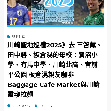
現地觀戰
川崎聖地巡禮2025》去 三笘薰、
田中碧、板倉滉的母校：鷺沼小
學、有馬中學、川崎北高、宮前
平公園 板倉滉親友咖啡
Baggage Cafe Market與川崎
靈魂拉麵
POSTED
2025-09-17
BY
EFFY
ON