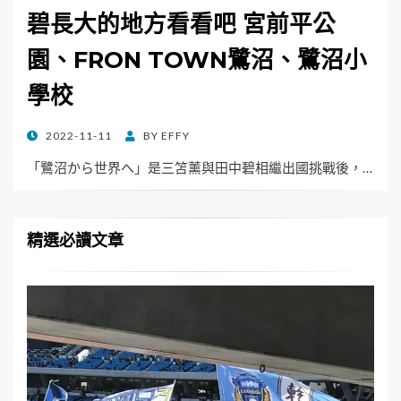
碧長大的地方看看吧 宮前平公
園、FRON TOWN鷺沼、鷺沼小
學校
POSTED
2022-11-11
BY
EFFY
ON
「鷺沼から世界へ」是三笘薰與田中碧相繼出國挑戰後，…
精選必讀文章