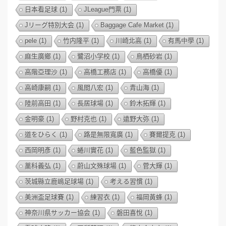
日本看足球
(1)
JLeague門票
(1)
Jリーグ特別大会
(1)
Baggage Cafe Market
(1)
pele
(1)
竹内隆平
(1)
川崎北高
(1)
有馬中學
(1)
麻生廣鄉
(1)
鷺沼小学校
(1)
鳥栖砂岩
(1)
高階亞理沙
(1)
高橋工務店
(1)
高橋優
(1)
高崎康嗣
(1)
風間八宏
(1)
青山海
(1)
陸前高田
(1)
長居球場
(1)
鈴木拓輝
(1)
金明豪
(1)
野村克也
(1)
遠野大弥
(1)
道をひらく
(1)
路是無限寬廣
(1)
賽爾提克
(1)
西岡明彥
(1)
蜷川實花
(1)
藍色監獄
(1)
藁科義弘
(1)
蔚山文殊球場
(1)
菅大輝
(1)
茨城縣立鹿嶋足球場
(1)
考える習慣
(1)
美洲盃足球賽
(1)
練習衣
(1)
福岡黃蜂
(1)
神奈川県サッカー協会
(1)
磐田喜悅
(1)