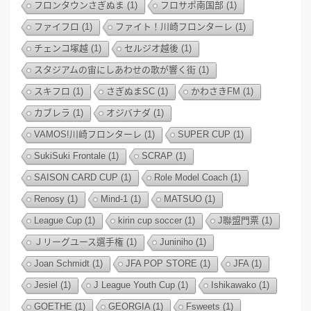
フロンタウンさぎぬま
(1)
フロサポ南国部
(1)
ファイフロ
(1)
ファイト！川崎フロンターレ
(1)
チェンコ塚越
(1)
セルジオ越後
(1)
スタジアムの宙にしあわせの歌が響く街
(1)
スキフロ
(1)
さぎぬまSC
(1)
かわさきFM
(1)
カブレラ
(1)
オジバナダ
(1)
VAMOS!川崎フロンターレ
(1)
SUPER CUP
(1)
SukiSuki Frontale
(1)
SCRAP
(1)
SAISON CARD CUP
(1)
Role Model Coach
(1)
Renosy
(1)
Mind-1
(1)
MATSUO
(1)
League Cup
(1)
kirin cup soccer
(1)
J聯盟門票
(1)
Ｊリーグユース選手権
(1)
Juniniho
(1)
Joan Schmidt
(1)
JFA POP STORE
(1)
JFA
(1)
Jesiel
(1)
J League Youth Cup
(1)
Ishikawako
(1)
GOETHE
(1)
GEORGIA
(1)
Fsweets
(1)