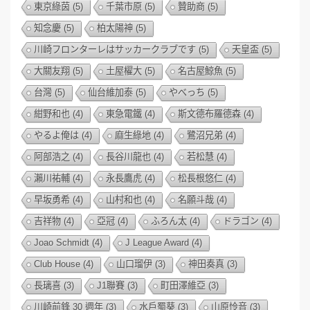
東京綠茵
(5)
千葉市原
(5)
贊助商
(5)
知念慶
(5)
柏太陽神
(5)
川崎フロンターレはサッカークラブです
(5)
天皇盃
(5)
大關友翔
(5)
土屋櫂大
(5)
名古屋鯨魚
(5)
台灣
(5)
仙台維加泰
(5)
やべっち
(5)
紺野和也
(4)
東急電鐵
(4)
斯文德布羅德森
(4)
やるよ俺は
(4)
麻生綠地
(4)
鷺沼兄弟
(4)
阿部浩之
(4)
長谷川龍也
(4)
若松慧
(4)
瀨川祐輔
(4)
永長鷹虎
(4)
松長根悠仁
(4)
早坂勇希
(4)
山村和也
(4)
名願斗哉
(4)
吉祥物
(4)
亞冠
(4)
ふろん太
(4)
ドラゴン
(4)
Joao Schmidt
(4)
J League Award
(4)
Club House
(4)
山口瑠伊
(3)
神田奏真
(3)
長璃喜
(3)
J1聯賽
(3)
町田澤維亞
(3)
川崎前鋒 30 週年
(3)
水戶蜀葵
(3)
山原怜音
(3)