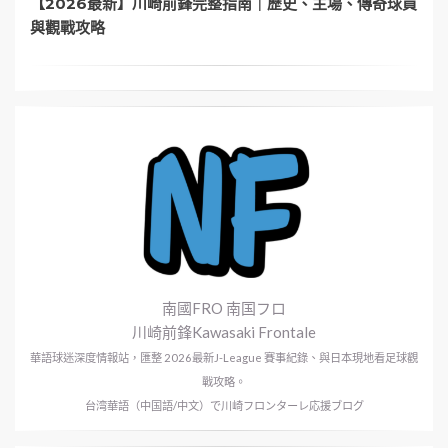
【2026最新】川崎前鋒完整指南｜歷史、主場、傳奇球員
與觀戰攻略
南國FRO 南国フロ
川崎前鋒Kawasaki Frontale
華語球迷深度情報站，匯整 2026最新J-League 賽事紀錄、與日本現地看足球觀
戰攻略。
台湾華語（中国語/中文）で川崎フロンターレ応援ブログ