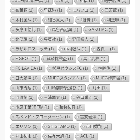
JEF聯市原千葉
(1)
AI
(1)
租借
(1)
帽子戲法
(1)
布萊頓
(1)
里茲聯
(1)
モバフロ
(1)
三笘薫
(1)
木村風斗
(1)
細谷真大
(1)
J聯賽
(1)
利茲聯
(1)
多摩川德比
(1)
馬魯西尼奧
(1)
GAKU-MC
(1)
北條聰
(1)
集英社
(1)
野田裕人
(1)
ラザルロマニッチ
(1)
中村敬斗
(1)
森保一
(1)
F-SPOT
(1)
麒麟挑戰盃
(1)
昌平高校
(1)
FC LAVIDA
(1)
杉戸ゼウシスFC
(1)
林駿佑
(1)
日大藤澤
(1)
MUFGスタジアム
(1)
MUFG體育場
(1)
山市秀翔
(1)
川崎前鋒後援會
(1)
町田
(1)
河原創
(1)
三浦颯太
(1)
谷口栄斗
(1)
市原千葉JEF聯
(1)
豬狩祐真
(1)
スベンド・ブローダーセン
(1)
冨安健洋
(1)
エリソン
(1)
SHISHAMO
(1)
市山秀翔
(1)
丸山祐市
(1)
佐々木旭
(1)
ACL
(1)