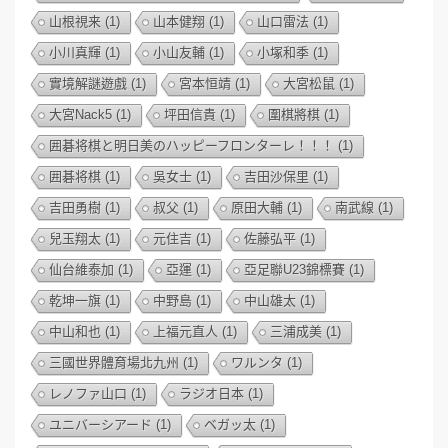
山根視来
(1)
山本健翔
(1)
山口雷法
(1)
小川真輝
(1)
小山友輔
(1)
小塚和季
(1)
實境解謎遊戲
(1)
宮本恒靖
(1)
大宮松鼠
(1)
大宮Nack5
(1)
坪田信貴
(1)
圍棋將棋
(1)
囲碁将棋と明日美のハッピーフロンターレ！！！
(1)
囲碁将棋
(1)
吳女士
(1)
吉田沙保里
(1)
吉田勇樹
(1)
叔父
(1)
原田大輔
(1)
南武線
(1)
兒玉翔太
(1)
元住吉
(1)
佐藤弘平
(1)
仙台維泰加
(1)
亞運
(1)
亞足聯U23錦標賽
(1)
乾坤一旗
(1)
中野島
(1)
中山雄太
(1)
中山和也
(1)
上福元直人
(1)
三浦成美
(1)
三國世界體育場北九州
(1)
ワルンタ
(1)
レノファ山口
(1)
ラジオ日本
(1)
ユニバーシアード
(1)
ベガッ太
(1)