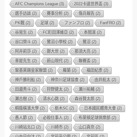
AFC Champions League
(3)
2022卡達世界盃
(3)
選手訪談
(2)
賽事分析
(2)
傷兵報告
(2)
PK戰
(2)
足球
(2)
ファンフロ
(2)
FanFRO
(2)
谷晃生
(2)
FC町田澤維亞
(2)
本間凜
(2)
谷口榮斗
(2)
鷺沼小學校
(2)
鷺沼
(2)
阿井莉莎
(2)
鄭大世
(2)
那須大亮
(2)
車屋先生
(2)
蔚山現代
(2)
聯賽盃
(2)
聖基萊錫皇家聯盟
(2)
羅蘭
(2)
福田紀彥
(2)
神戶勝利船
(2)
神奈川足球協會
(2)
由井航太
(2)
田邉秀斗
(2)
狩野健太
(2)
瀬川祐輔
(2)
瀬古樹
(2)
清水心跳
(2)
森谷賢太郎
(2)
桐蔭橫濱大學
(2)
栃木SC
(2)
日本國民體育大會
(2)
愚人節
(2)
必殺仕事人
(2)
布萊頓足球俱樂部
(2)
川崎站北口
(2)
川崎市
(2)
山口真奈
(2)
山內日向汰
(2)
宮前平公園
(2)
宮前區
(2)