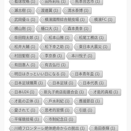
看球攻略
(1)
田所莉旺
(1)
熊本合志市
(1)
瀨古樹
(1)
渡邊翼
(1)
清水泰博
(1)
武岡優斗
(1)
橫濱國際綜合競技場
(1)
橫濱FC
(1)
横山剛
(1)
樋口大
(1)
森本貴幸
(1)
柴田翔太郎
(1)
松本山雅
(1)
松尾工務店
(1)
松井大輔
(1)
松下幸之助
(1)
東日本大震災
(1)
村田聖樹
(1)
李京泰
(1)
本川悅子
(1)
有田惠人
(1)
有吉弘行
(1)
明日はきっといい日になる
(1)
日本青年盃
(1)
日本足球購票
(1)
日本足球
(1)
日本代表
(1)
日本U24
(1)
新丸子商店街連合会
(1)
才能的真相
(1)
才能の正体
(1)
戶水利紀
(1)
應援節目
(1)
愛されて
(1)
思考的習慣
(1)
引退
(1)
平塚競技場
(1)
市制紀念日
(1)
川崎フロンターレ絶体絶命からの脱出
(1)
島田泰輝
(1)