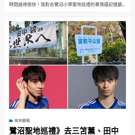
時間過得很快！我對去鷺沼小學聖地巡禮的事情還記憶猶…
現地觀戰
鷺沼聖地巡禮》去三笘薰、田中