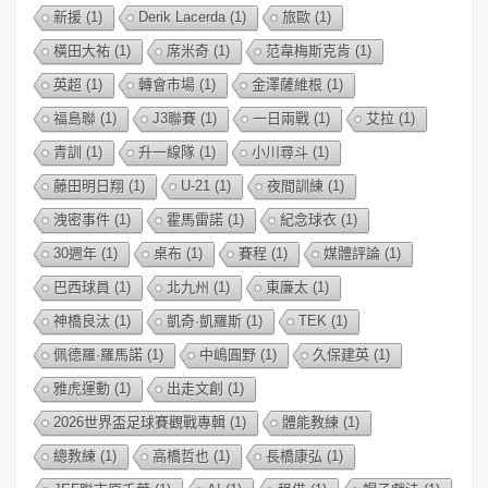
新援
(1)
Derik Lacerda
(1)
旅歐
(1)
橫田大祐
(1)
席米奇
(1)
范韋梅斯克肯
(1)
英超
(1)
轉會市場
(1)
金澤薩維根
(1)
福島聯
(1)
J3聯賽
(1)
一日兩戰
(1)
艾拉
(1)
青訓
(1)
升一線隊
(1)
小川尋斗
(1)
藤田明日翔
(1)
U-21
(1)
夜間訓練
(1)
洩密事件
(1)
霍馬雷諾
(1)
紀念球衣
(1)
30週年
(1)
桌布
(1)
賽程
(1)
媒體評論
(1)
巴西球員
(1)
北九州
(1)
東廉太
(1)
神橋良汰
(1)
凱奇·凱羅斯
(1)
TEK
(1)
佩德羅·羅馬諾
(1)
中嶋圓野
(1)
久保建英
(1)
雅虎運動
(1)
出走文創
(1)
2026世界盃足球賽觀戰專輯
(1)
體能教練
(1)
總教練
(1)
高橋哲也
(1)
長橋康弘
(1)