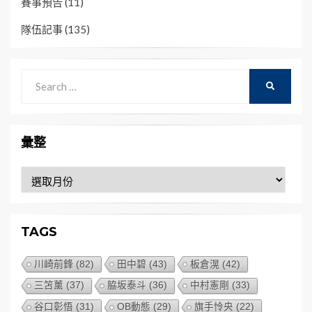
賽事預告
(11)
隊伍記事
(135)
Search
SEARCH
for:
彙整
彙
整
TAGS
川崎前鋒
(82)
田中碧
(43)
板倉滉
(42)
三笘薰
(37)
脇坂泰斗
(36)
中村憲剛
(33)
谷口彰悟
(31)
OB動態
(29)
旗手怜央
(22)