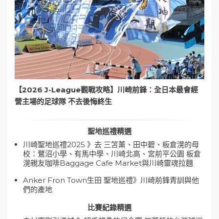
【2026 J-League觀戰攻略】川崎前鋒：全日本最會經
營主場的足球隊 不去後悔終生
聖地巡禮精選
川崎聖地巡禮2025 》去 三笘薰、田中碧、板倉滉的母
校：鷺沼小學、有馬中學、川崎北高、宮前平公園 板倉
滉親友咖啡Baggage Cafe Market與川崎靈魂拉麵
Anker Fron Town生田 聖地巡禮》川崎前鋒青訓與他
們的產地
比賽紀錄精選