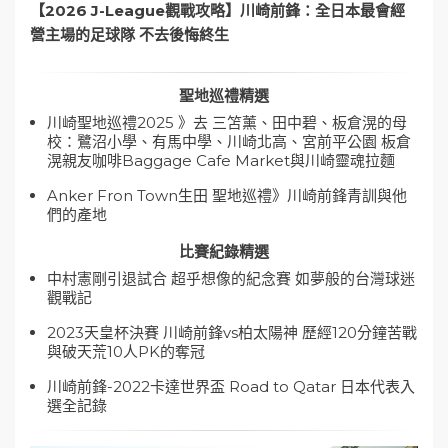
【2026 J-League觀戰攻略】川崎前鋒：全日本最會經
營主場的足球隊 不去後悔終生
聖地巡禮精選
川崎聖地巡禮2025 》去 三笘薰、田中碧、板倉滉的母
校：鷺沼小學、有馬中學、川崎北高、宮前平公園 板倉
滉親友咖啡Baggage Cafe Market與川崎靈魂拉麵
Anker Fron Town生田 聖地巡禮》川崎前鋒青訓與他
們的產地
比賽紀錄精選
中村憲剛引退試合 超乎想像的紀念賽 如夢般的台灣球迷
觀戰記
2023天皇杯決賽 川崎前鋒vs柏太陽神 歷經120分鐘苦戰
與破天荒10人PK的奪冠
川崎前鋒-2022卡達世界盃 Road to Qatar 日本代表入
選全記錄