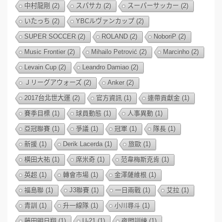
中村龍剛
(2)
スパサカ
(2)
スーパーサッカー
(2)
いたっち
(2)
YBCルヴァンカップ
(2)
SUPER SOCCER
(2)
ROLAND
(2)
NoboriP
(2)
Music Frontier
(2)
Mihailo Petrović
(2)
Marcinho
(2)
Levain Cup
(2)
Leandro Damiao
(2)
Ｊリーグアウォーズ
(2)
Anker
(2)
2017台北世大運
(2)
官方資訊
(1)
連帶貢獻金
(1)
賽季目標
(1)
球員動態
(1)
人事異動
(1)
亞冠聯賽
(1)
爭議
(1)
冠軍
(1)
隊長
(1)
新援
(1)
Derik Lacerda
(1)
旅歐
(1)
橫田大祐
(1)
席米奇
(1)
范韋梅斯克肯
(1)
英超
(1)
轉會市場
(1)
金澤薩維根
(1)
福島聯
(1)
J3聯賽
(1)
一日兩戰
(1)
艾拉
(1)
青訓
(1)
升一線隊
(1)
小川尋斗
(1)
藤田明日翔
(1)
U-21
(1)
夜間訓練
(1)