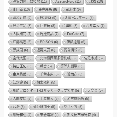
等等力陸上競技場
(11)
AzzurroNero
(11)
球衣
(10)
山田新
(10)
鹿島鹿角
(9)
鬼木達
(9)
浦和紅鑽
(9)
FC東京
(9)
湘南ベルマーレ
(8)
廣島三箭
(8)
回來玩
(8)
J聯盟
(8)
高井幸大
(7)
大阪櫻花
(7)
周邊商品
(7)
FroCafe
(7)
江藤高志
(6)
ERISON
(6)
伊藤達哉
(6)
鄭成龍
(6)
遠野大彌
(6)
轉會情報
(6)
宮代大聖
(6)
北海道岡薩多雷札幌
(6)
佐佐木旭
(6)
持山匡佑
(5)
轉會
(5)
等等力劇場
(5)
東京綠茵
(5)
千葉市原
(5)
贊助商
(5)
知念慶
(5)
柏太陽神
(5)
川崎フロンターレはサッカークラブです
(5)
天皇盃
(5)
大關友翔
(5)
土屋櫂大
(5)
名古屋鯨魚
(5)
台灣
(5)
仙台維加泰
(5)
やべっち
(5)
紺野和也
(4)
東急電鐵
(4)
斯文德布羅德森
(4)