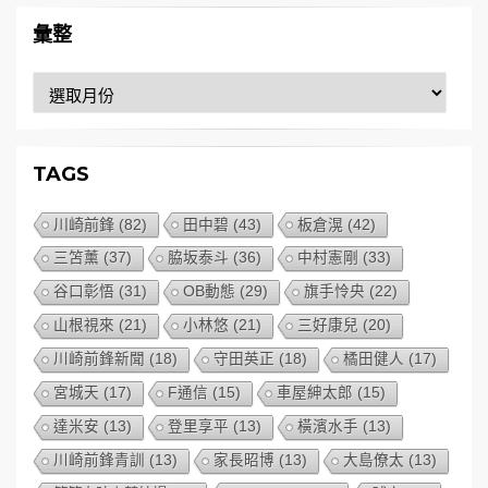
彙整
彙
整
TAGS
川崎前鋒
(82)
田中碧
(43)
板倉滉
(42)
三笘薰
(37)
脇坂泰斗
(36)
中村憲剛
(33)
谷口彰悟
(31)
OB動態
(29)
旗手怜央
(22)
山根視來
(21)
小林悠
(21)
三好康兒
(20)
川崎前鋒新聞
(18)
守田英正
(18)
橘田健人
(17)
宮城天
(17)
F通信
(15)
車屋紳太郎
(15)
達米安
(13)
登里享平
(13)
橫濱水手
(13)
川崎前鋒青訓
(13)
家長昭博
(13)
大島僚太
(13)