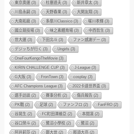
東京奧運
(3)
杜塞道夫
(3)
新井章太
(3)
川島永嗣
(3)
天野春果
(3)
大関友翔
(3)
大南拓磨
(3)
多摩川Classico
(3)
塚川孝輝
(3)
國立競技場
(3)
味之素體育場
(3)
中西哲生
(3)
世大運
(3)
下田北斗
(3)
ファン感謝デー
(3)
デジッちが行く
(3)
Ungirls
(3)
OneFourKengoTheMovie
(3)
KIRIN CHALLENGE CUP
(3)
J-League
(3)
G大阪
(3)
FronTown
(3)
cosplay
(3)
AFC Champions League
(3)
2022卡達世界盃
(3)
選手訪談
(2)
賽事分析
(2)
傷兵報告
(2)
PK戰
(2)
足球
(2)
ファンフロ
(2)
FanFRO
(2)
谷晃生
(2)
FC町田澤維亞
(2)
本間凜
(2)
谷口榮斗
(2)
鷺沼小學校
(2)
鷺沼
(2)
阿井莉莎
(2)
鄭大世
(2)
那須大亮
(2)