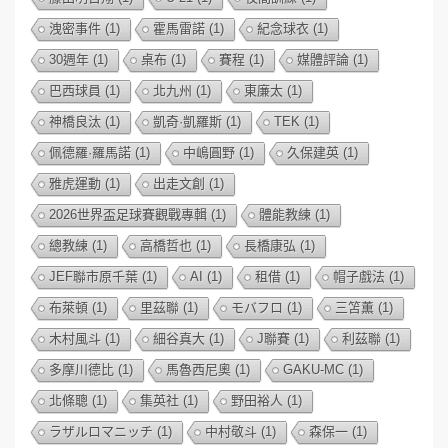
洩密事件
(1)
霍馬雷諾
(1)
紀念球衣
(1)
30週年
(1)
桌布
(1)
賽程
(1)
媒體評論
(1)
巴西球員
(1)
北九州
(1)
東廉太
(1)
神橋良汰
(1)
凱奇·凱羅斯
(1)
TEK
(1)
佩德羅·羅馬諾
(1)
中嶋圓野
(1)
久保建英
(1)
雅虎運動
(1)
出走文創
(1)
2026世界盃足球賽觀戰專輯
(1)
體能教練
(1)
總教練
(1)
高橋哲也
(1)
長橋康弘
(1)
JEF聯市原千葉
(1)
AI
(1)
租借
(1)
帽子戲法
(1)
布萊頓
(1)
里茲聯
(1)
モバフロ
(1)
三笘薫
(1)
木村風斗
(1)
細谷真大
(1)
J聯賽
(1)
利茲聯
(1)
多摩川德比
(1)
馬魯西尼奧
(1)
GAKU-MC
(1)
北條聰
(1)
集英社
(1)
野田裕人
(1)
ラザルロマニッチ
(1)
中村敬斗
(1)
森保一
(1)