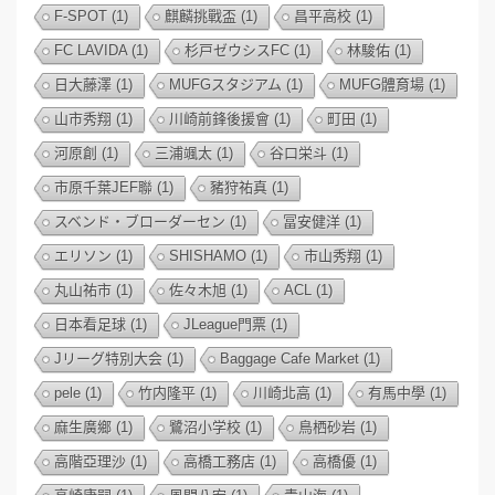
F-SPOT
(1)
麒麟挑戰盃
(1)
昌平高校
(1)
FC LAVIDA
(1)
杉戸ゼウシスFC
(1)
林駿佑
(1)
日大藤澤
(1)
MUFGスタジアム
(1)
MUFG體育場
(1)
山市秀翔
(1)
川崎前鋒後援會
(1)
町田
(1)
河原創
(1)
三浦颯太
(1)
谷口栄斗
(1)
市原千葉JEF聯
(1)
豬狩祐真
(1)
スベンド・ブローダーセン
(1)
冨安健洋
(1)
エリソン
(1)
SHISHAMO
(1)
市山秀翔
(1)
丸山祐市
(1)
佐々木旭
(1)
ACL
(1)
日本看足球
(1)
JLeague門票
(1)
Jリーグ特別大会
(1)
Baggage Cafe Market
(1)
pele
(1)
竹内隆平
(1)
川崎北高
(1)
有馬中學
(1)
麻生廣鄉
(1)
鷺沼小学校
(1)
鳥栖砂岩
(1)
高階亞理沙
(1)
高橋工務店
(1)
高橋優
(1)