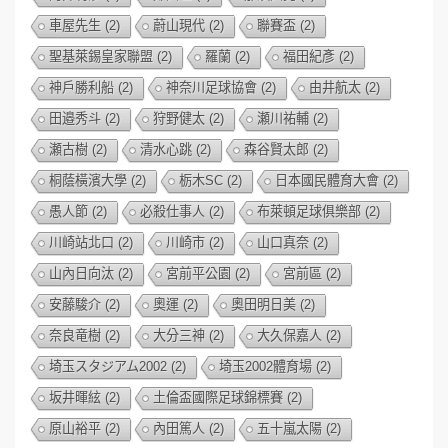
車屋先生
(2)
蔚山現代
(2)
聯賽盃
(2)
聖基萊錫皇家聯盟
(2)
羅蘭
(2)
福田紀彥
(2)
神戶勝利船
(2)
神奈川足球協會
(2)
由井航太
(2)
田邉秀斗
(2)
狩野健太
(2)
瀬川祐輔
(2)
瀬古樹
(2)
清水心跳
(2)
森谷賢太郎
(2)
桐蔭橫濱大學
(2)
栃木SC
(2)
日本國民體育大會
(2)
愚人節
(2)
必殺仕事人
(2)
布萊頓足球俱樂部
(2)
川崎站北口
(2)
川崎市
(2)
山口真奈
(2)
山內日向汰
(2)
宮前平公園
(2)
宮前區
(2)
安藤駿介
(2)
奧運
(2)
奧田明日美
(2)
奈良竜樹
(2)
大分三神
(2)
大久保嘉人
(2)
埼玉スタジアム2002
(2)
埼玉2002體育場
(2)
坂井暉絃
(2)
土倫盃國際足球錦標賽
(2)
原山裕平
(2)
內田篤人
(2)
五十嵐太陽
(2)