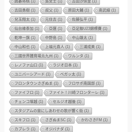
囲碁将棋
(1)
吳女士
(1)
吉田沙保里
(1)
吉田勇樹
(1)
叔父
(1)
原田大輔
(1)
南武線
(1)
兒玉翔太
(1)
元住吉
(1)
佐藤弘平
(1)
仙台維泰加
(1)
亞運
(1)
亞足聯U23錦標賽
(1)
乾坤一旗
(1)
中野島
(1)
中山雄太
(1)
中山和也
(1)
上福元直人
(1)
三浦成美
(1)
三國世界體育場北九州
(1)
ワルンタ
(1)
レノファ山口
(1)
ラジオ日本
(1)
ユニバーシアード
(1)
ベガッ太
(1)
フロンタウンさぎぬま
(1)
フロサポ南国部
(1)
ファイフロ
(1)
ファイト！川崎フロンターレ
(1)
チェンコ塚越
(1)
セルジオ越後
(1)
スタジアムの宙にしあわせの歌が響く街
(1)
スキフロ
(1)
さぎぬまSC
(1)
かわさきFM
(1)
カブレラ
(1)
オジバナダ
(1)