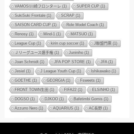
VAMOS!川崎フロンターレ
(1)
SUPER CUP
(1)
SukiSuki Frontale
(1)
SCRAP
(1)
SAISON CARD CUP
(1)
Role Model Coach
(1)
Renosy
(1)
Mind-1
(1)
MATSUO
(1)
League Cup
(1)
kirin cup soccer
(1)
J聯盟門票
(1)
Ｊリーグユース選手権
(1)
Juniniho
(1)
Joan Schmidt
(1)
JFA POP STORE
(1)
JFA
(1)
Jesiel
(1)
J League Youth Cup
(1)
Ishikawako
(1)
GOETHE
(1)
GEORGIA
(1)
Fsweets
(1)
FRONT TOWN生田
(1)
FIFA22
(1)
ELSINHO
(1)
DOGSO
(1)
DJKOO
(1)
Bafetimbi Gomis
(1)
Azzurro Nero
(1)
AQUARIUS
(1)
AC長野
(1)