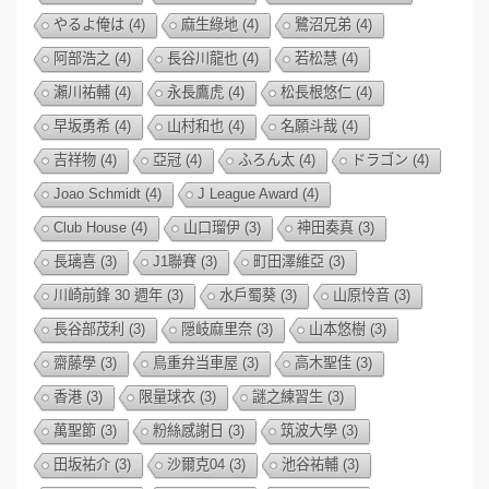
やるよ俺は
(4)
麻生綠地
(4)
鷺沼兄弟
(4)
阿部浩之
(4)
長谷川龍也
(4)
若松慧
(4)
瀨川祐輔
(4)
永長鷹虎
(4)
松長根悠仁
(4)
早坂勇希
(4)
山村和也
(4)
名願斗哉
(4)
吉祥物
(4)
亞冠
(4)
ふろん太
(4)
ドラゴン
(4)
Joao Schmidt
(4)
J League Award
(4)
Club House
(4)
山口瑠伊
(3)
神田奏真
(3)
長璃喜
(3)
J1聯賽
(3)
町田澤維亞
(3)
川崎前鋒 30 週年
(3)
水戶蜀葵
(3)
山原怜音
(3)
長谷部茂利
(3)
隠岐麻里奈
(3)
山本悠樹
(3)
齋藤學
(3)
鳥重弁当車屋
(3)
高木聖佳
(3)
香港
(3)
限量球衣
(3)
謎之練習生
(3)
萬聖節
(3)
粉絲感謝日
(3)
筑波大學
(3)
田坂祐介
(3)
沙爾克04
(3)
池谷祐輔
(3)