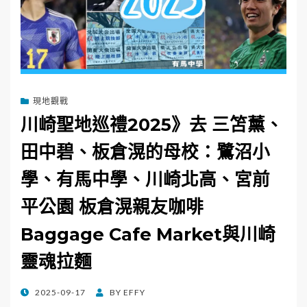
現地觀戰
川崎聖地巡禮2025》去 三笘薰、
田中碧、板倉滉的母校：鷺沼小
學、有馬中學、川崎北高、宮前
平公園 板倉滉親友咖啡
Baggage Cafe Market與川崎
靈魂拉麵
POSTED
2025-09-17
BY
EFFY
ON