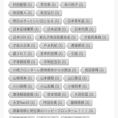
村田聖樹
(1)
李京泰
(1)
本川悅子
(1)
有田惠人
(1)
有吉弘行
(1)
明日はきっといい日になる
(1)
日本青年盃
(1)
日本足球購票
(1)
日本足球
(1)
日本代表
(1)
日本U24
(1)
新丸子商店街連合会
(1)
才能的真相
(1)
才能の正体
(1)
戶水利紀
(1)
應援節目
(1)
愛されて
(1)
思考的習慣
(1)
引退
(1)
平塚競技場
(1)
市制紀念日
(1)
川崎フロンターレ絶体絶命からの脱出
(1)
島田泰輝
(1)
山根視来
(1)
山本健翔
(1)
山口雷法
(1)
小川真輝
(1)
小山友輔
(1)
小塚和季
(1)
實境解謎遊戲
(1)
宮本恒靖
(1)
大宮松鼠
(1)
大宮Nack5
(1)
坪田信貴
(1)
圍棋將棋
(1)
囲碁将棋と明日美のハッピーフロンターレ！！！
(1)