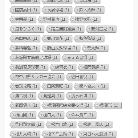
高崎康嗣
(1)
風間八宏
(1)
青山海
(1)
陸前高田
(1)
長居球場
(1)
鈴木拓輝
(1)
金明豪
(1)
野村克也
(1)
遠野大弥
(1)
道をひらく
(1)
路是無限寬廣
(1)
賽爾提克
(1)
西岡明彥
(1)
蜷川實花
(1)
藍色監獄
(1)
藁科義弘
(1)
蔚山文殊球場
(1)
菅大輝
(1)
茨城縣立鹿嶋足球場
(1)
考える習慣
(1)
美洲盃足球賽
(1)
練習衣
(1)
福岡黃蜂
(1)
神奈川県サッカー協会
(1)
磐田喜悅
(1)
看球攻略
(1)
田所莉旺
(1)
熊本合志市
(1)
瀨古樹
(1)
渡邊翼
(1)
清水泰博
(1)
武岡優斗
(1)
橫濱國際綜合競技場
(1)
橫濱FC
(1)
横山剛
(1)
樋口大
(1)
森本貴幸
(1)
柴田翔太郎
(1)
松本山雅
(1)
松尾工務店
(1)
松井大輔
(1)
松下幸之助
(1)
東日本大震災
(1)