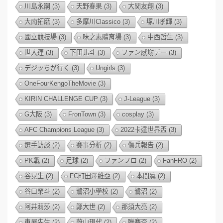
川島永嗣
(3)
天野春果
(3)
大関友翔
(3)
大南拓磨
(3)
多摩川Classico
(3)
塚川孝輝
(3)
國立競技場
(3)
味之素體育場
(3)
中西哲生
(3)
世大運
(3)
下田北斗
(3)
ファン感謝デー
(3)
デジッちが行く
(3)
Ungirls
(3)
OneFourKengoTheMovie
(3)
KIRIN CHALLENGE CUP
(3)
J-League
(3)
G大阪
(3)
FronTown
(3)
cosplay
(3)
AFC Champions League
(3)
2022卡達世界盃
(3)
選手訪談
(2)
賽事分析
(2)
傷兵報告
(2)
PK戰
(2)
足球
(2)
ファンフロ
(2)
FanFRO
(2)
谷晃生
(2)
FC町田澤維亞
(2)
本間凜
(2)
谷口榮斗
(2)
鷺沼小學校
(2)
鷺沼
(2)
阿井莉莎
(2)
鄭大世
(2)
那須大亮
(2)
車屋先生
(2)
蔚山現代
(2)
聯賽盃
(2)