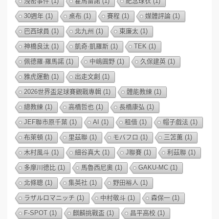
洩密事件
(1)
霍馬雷諾
(1)
紀念球衣
(1)
30週年
(1)
桌布
(1)
賽程
(1)
媒體評論
(1)
巴西球員
(1)
北九州
(1)
東廉太
(1)
神橋良汰
(1)
凱奇·凱羅斯
(1)
TEK
(1)
佩德羅·羅馬諾
(1)
中嶋圓野
(1)
久保建英
(1)
雅虎運動
(1)
出走文創
(1)
2026世界盃足球賽觀戰專輯
(1)
體能教練
(1)
總教練
(1)
高橋哲也
(1)
長橋康弘
(1)
JEF聯市原千葉
(1)
AI
(1)
租借
(1)
帽子戲法
(1)
布萊頓
(1)
里茲聯
(1)
モバフロ
(1)
三笘薫
(1)
木村風斗
(1)
細谷真大
(1)
J聯賽
(1)
利茲聯
(1)
多摩川德比
(1)
馬魯西尼奧
(1)
GAKU-MC
(1)
北條聰
(1)
集英社
(1)
野田裕人
(1)
ラザルロマニッチ
(1)
中村敬斗
(1)
森保一
(1)
F-SPOT
(1)
麒麟挑戰盃
(1)
昌平高校
(1)