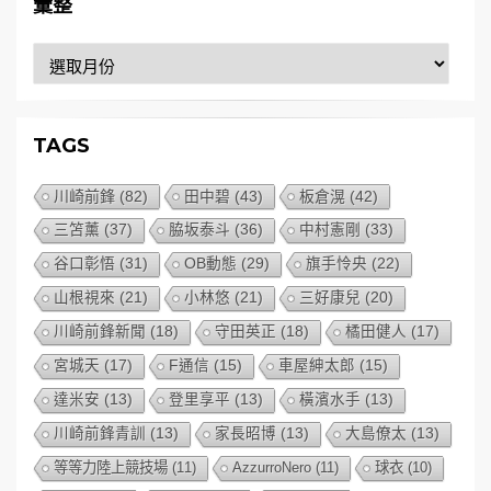
彙整
彙
整
TAGS
川崎前鋒
(82)
田中碧
(43)
板倉滉
(42)
三笘薰
(37)
脇坂泰斗
(36)
中村憲剛
(33)
谷口彰悟
(31)
OB動態
(29)
旗手怜央
(22)
山根視來
(21)
小林悠
(21)
三好康兒
(20)
川崎前鋒新聞
(18)
守田英正
(18)
橘田健人
(17)
宮城天
(17)
F通信
(15)
車屋紳太郎
(15)
達米安
(13)
登里享平
(13)
橫濱水手
(13)
川崎前鋒青訓
(13)
家長昭博
(13)
大島僚太
(13)
等等力陸上競技場
(11)
AzzurroNero
(11)
球衣
(10)