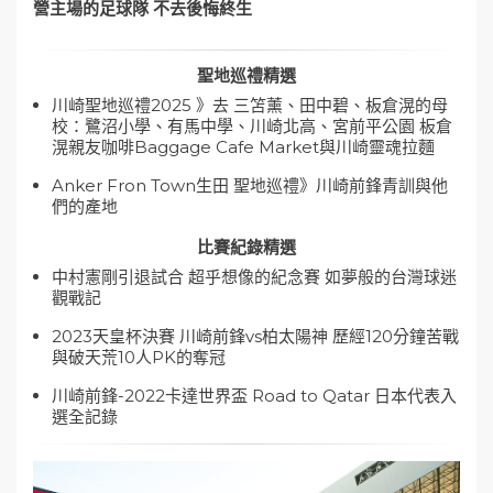
營主場的足球隊 不去後悔終生
聖地巡禮精選
川崎聖地巡禮2025 》去 三笘薰、田中碧、板倉滉的母
校：鷺沼小學、有馬中學、川崎北高、宮前平公園 板倉
滉親友咖啡Baggage Cafe Market與川崎靈魂拉麵
Anker Fron Town生田 聖地巡禮》川崎前鋒青訓與他
們的產地
比賽紀錄精選
中村憲剛引退試合 超乎想像的紀念賽 如夢般的台灣球迷
觀戰記
2023天皇杯決賽 川崎前鋒vs柏太陽神 歷經120分鐘苦戰
與破天荒10人PK的奪冠
川崎前鋒-2022卡達世界盃 Road to Qatar 日本代表入
選全記錄