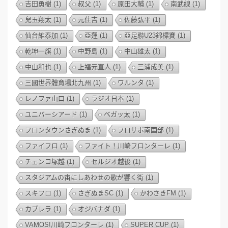
吉田勇樹
(1)
叔父
(1)
原田大輔
(1)
南武線
(1)
兒玉翔太
(1)
元住吉
(1)
佐藤弘平
(1)
仙台維泰加
(1)
亞運
(1)
亞足聯U23錦標賽
(1)
乾坤一旗
(1)
中野島
(1)
中山雄太
(1)
中山和也
(1)
上福元直人
(1)
三浦成美
(1)
三國世界體育場北九州
(1)
ワルンタ
(1)
レノファ山口
(1)
ラジオ日本
(1)
ユニバーシアード
(1)
ベガッ太
(1)
フロンタウンさぎぬま
(1)
フロサポ南国部
(1)
ファイフロ
(1)
ファイト！川崎フロンターレ
(1)
チェンコ塚越
(1)
セルジオ越後
(1)
スタジアムの宙にしあわせの歌が響く街
(1)
スキフロ
(1)
さぎぬまSC
(1)
かわさきFM
(1)
カブレラ
(1)
オジバナダ
(1)
VAMOS!川崎フロンターレ
(1)
SUPER CUP
(1)