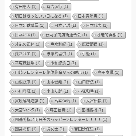
有田惠人
(1)
有吉弘行
(1)
明日はきっといい日になる
(1)
日本青年盃
(1)
日本足球購票
(1)
日本足球
(1)
日本代表
(1)
日本U24
(1)
新丸子商店街連合会
(1)
才能的真相
(1)
才能の正体
(1)
戶水利紀
(1)
應援節目
(1)
愛されて
(1)
思考的習慣
(1)
引退
(1)
平塚競技場
(1)
市制紀念日
(1)
川崎フロンターレ絶体絶命からの脱出
(1)
島田泰輝
(1)
山根視来
(1)
山本健翔
(1)
山口雷法
(1)
小川真輝
(1)
小山友輔
(1)
小塚和季
(1)
實境解謎遊戲
(1)
宮本恒靖
(1)
大宮松鼠
(1)
大宮Nack5
(1)
坪田信貴
(1)
圍棋將棋
(1)
囲碁将棋と明日美のハッピーフロンターレ！！！
(1)
囲碁将棋
(1)
吳女士
(1)
吉田沙保里
(1)