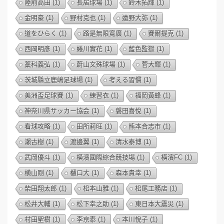
陸前高田
(1)
長居球場
(1)
鈴木拓輝
(1)
金明豪
(1)
野村克也
(1)
遠野大弥
(1)
道をひらく
(1)
路是無限寬廣
(1)
賽爾提克
(1)
西岡明彥
(1)
蜷川實花
(1)
藍色監獄
(1)
藁科義弘
(1)
蔚山文殊球場
(1)
菅大輝
(1)
茨城縣立鹿嶋足球場
(1)
考える習慣
(1)
美洲盃足球賽
(1)
練習衣
(1)
福岡黃蜂
(1)
神奈川県サッカー協会
(1)
磐田喜悅
(1)
看球攻略
(1)
田所莉旺
(1)
熊本合志市
(1)
瀨古樹
(1)
渡邊翼
(1)
清水泰博
(1)
武岡優斗
(1)
橫濱國際綜合競技場
(1)
橫濱FC
(1)
横山剛
(1)
樋口大
(1)
森本貴幸
(1)
柴田翔太郎
(1)
松本山雅
(1)
松尾工務店
(1)
松井大輔
(1)
松下幸之助
(1)
東日本大震災
(1)
村田聖樹
(1)
李京泰
(1)
本川悅子
(1)