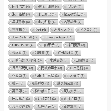
阿部浩之
(4)
長谷川龍也
(4)
若松慧
(4)
瀨川祐輔
(4)
永長鷹虎
(4)
松長根悠仁
(4)
早坂勇希
(4)
山村和也
(4)
名願斗哉
(4)
吉祥物
(4)
亞冠
(4)
ふろん太
(4)
ドラゴン
(4)
Joao Schmidt
(4)
J League Award
(4)
Club House
(4)
山口瑠伊
(3)
神田奏真
(3)
長璃喜
(3)
J1聯賽
(3)
町田澤維亞
(3)
川崎前鋒 30 週年
(3)
水戶蜀葵
(3)
山原怜音
(3)
長谷部茂利
(3)
隠岐麻里奈
(3)
山本悠樹
(3)
齋藤學
(3)
鳥重弁当車屋
(3)
高木聖佳
(3)
香港
(3)
限量球衣
(3)
謎之練習生
(3)
萬聖節
(3)
粉絲感謝日
(3)
筑波大學
(3)
田坂祐介
(3)
沙爾克04
(3)
池谷祐輔
(3)
東京奧運
(3)
杜塞道夫
(3)
新井章太
(3)