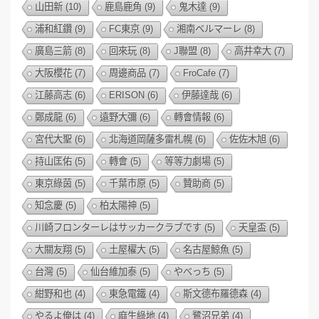
山田新
(10)
鹿島鹿角
(9)
鬼木達
(9)
浦和紅鑽
(9)
FC東京
(9)
湘南ベルマーレ
(8)
廣島三箭
(8)
回來玩
(8)
J聯盟
(8)
高井幸大
(7)
大阪櫻花
(7)
周邊商品
(7)
FroCafe
(7)
江藤高志
(6)
ERISON
(6)
伊藤達哉
(6)
鄭成龍
(6)
遠野大彌
(6)
轉會情報
(6)
宮代大聖
(6)
北海道岡薩多雷札幌
(6)
佐佐木旭
(6)
持山匡佑
(5)
轉會
(5)
等等力劇場
(5)
東京綠茵
(5)
千葉市原
(5)
贊助商
(5)
知念慶
(5)
柏太陽神
(5)
川崎フロンターレはサッカークラブです
(5)
天皇盃
(5)
大關友翔
(5)
土屋櫂大
(5)
名古屋鯨魚
(5)
台灣
(5)
仙台維加泰
(5)
やべっち
(5)
紺野和也
(4)
東急電鐵
(4)
斯文德布羅德森
(4)
やるよ俺は
(4)
麻生綠地
(4)
鷺沼兄弟
(4)