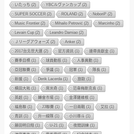
いたっち
(2)
YBCルヴァンカップ
(2)
SUPER SOCCER
(2)
ROLAND
(2)
NoboriP
(2)
Music Frontier
(2)
Mihailo Petrović
(2)
Marcinho
(2)
Levain Cup
(2)
Leandro Damiao
(2)
Ｊリーグアウォーズ
(2)
Anker
(2)
2017台北世大運
(2)
官方資訊
(1)
連帶貢獻金
(1)
賽季目標
(1)
球員動態
(1)
人事異動
(1)
亞冠聯賽
(1)
爭議
(1)
冠軍
(1)
隊長
(1)
新援
(1)
Derik Lacerda
(1)
旅歐
(1)
橫田大祐
(1)
席米奇
(1)
范韋梅斯克肯
(1)
英超
(1)
轉會市場
(1)
金澤薩維根
(1)
福島聯
(1)
J3聯賽
(1)
一日兩戰
(1)
艾拉
(1)
青訓
(1)
升一線隊
(1)
小川尋斗
(1)
藤田明日翔
(1)
U-21
(1)
夜間訓練
(1)