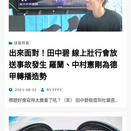
球員特寫
出來面對！田中碧 線上壯行會放
送事故發生 羅蘭、中村憲剛為德
甲轉播造勢
POSTED
2021-08-12
BY
EFFY
ON
標題好像寫得太嚴重了吼？（笑） 田中碧租借到杜塞道…