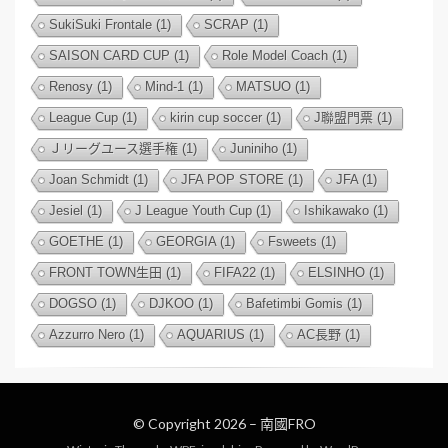
SukiSuki Frontale
(1)
SCRAP
(1)
SAISON CARD CUP
(1)
Role Model Coach
(1)
Renosy
(1)
Mind-1
(1)
MATSUO
(1)
League Cup
(1)
kirin cup soccer
(1)
J聯盟門票
(1)
Ｊリーグユース選手権
(1)
Juniniho
(1)
Joan Schmidt
(1)
JFA POP STORE
(1)
JFA
(1)
Jesiel
(1)
J League Youth Cup
(1)
Ishikawako
(1)
GOETHE
(1)
GEORGIA
(1)
Fsweets
(1)
FRONT TOWN生田
(1)
FIFA22
(1)
ELSINHO
(1)
DOGSO
(1)
DJKOO
(1)
Bafetimbi Gomis
(1)
Azzurro Nero
(1)
AQUARIUS
(1)
AC長野
(1)
© Copyright 2026 –
南國FRO