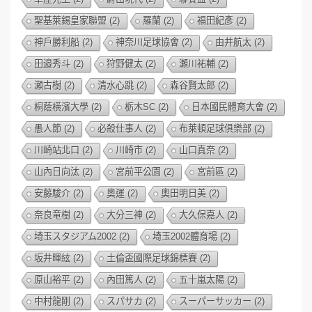
聖基萊錫皇家聯盟
(2)
羅蘭
(2)
福田紀彥
(2)
神戶勝利船
(2)
神奈川足球協會
(2)
由井航太
(2)
田邉秀斗
(2)
狩野健太
(2)
瀬川祐輔
(2)
瀬古樹
(2)
清水心跳
(2)
森谷賢太郎
(2)
桐蔭橫濱大學
(2)
栃木SC
(2)
日本國民體育大會
(2)
愚人節
(2)
必殺仕事人
(2)
布萊頓足球俱樂部
(2)
川崎站北口
(2)
川崎市
(2)
山口真奈
(2)
山內日向汰
(2)
宮前平公園
(2)
宮前區
(2)
安藤駿介
(2)
奧運
(2)
奧田明日美
(2)
奈良竜樹
(2)
大分三神
(2)
大久保嘉人
(2)
埼玉スタジアム2002
(2)
埼玉2002體育場
(2)
坂井暉絃
(2)
土倫盃國際足球錦標賽
(2)
原山裕平
(2)
內田篤人
(2)
五十嵐太陽
(2)
中村龍剛
(2)
スパサカ
(2)
スーパーサッカー
(2)