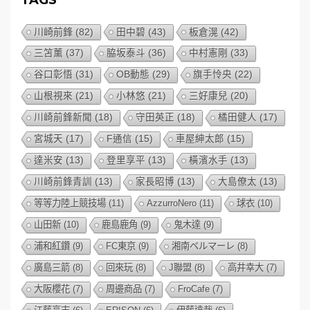
TAGS
川崎前鋒
(82)
田中碧
(43)
板倉滉
(42)
三笘薰
(37)
脇坂泰斗
(36)
中村憲剛
(33)
谷口彰悟
(31)
OB動態
(29)
旗手怜央
(22)
山根視來
(21)
小林悠
(21)
三好康兒
(20)
川崎前鋒新聞
(18)
守田英正
(18)
橘田健人
(17)
宮城天
(17)
F通信
(15)
車屋紳太郎
(15)
達米安
(13)
登里享平
(13)
橫濱水手
(13)
川崎前鋒青訓
(13)
家長昭博
(13)
大島僚太
(13)
等等力陸上競技場
(11)
AzzurroNero
(11)
球衣
(10)
山田新
(10)
鹿島鹿角
(9)
鬼木達
(9)
浦和紅鑽
(9)
FC東京
(9)
湘南ベルマーレ
(8)
廣島三箭
(8)
回來玩
(8)
J聯盟
(8)
高井幸大
(7)
大阪櫻花
(7)
周邊商品
(7)
FroCafe
(7)