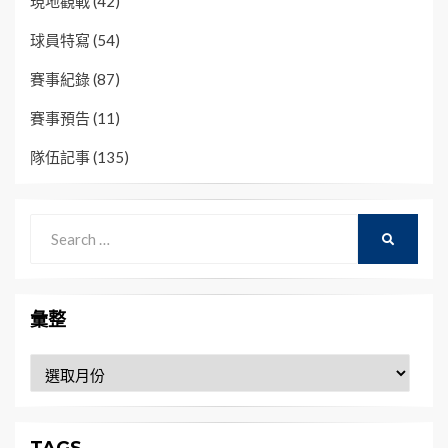
現地觀戰
(42)
球員特寫
(54)
賽事紀錄
(87)
賽事預告
(11)
隊伍記事
(135)
Search
SEARCH
for:
彙整
彙
整