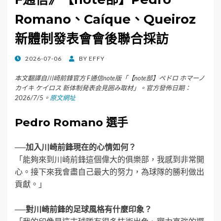
Romano、Caíque、Queiroz
新體制發表會會後聯合採訪
POSTED
2026-07-06
BY
EFFY
ON
本文翻譯自川崎前鋒官方 F通信note版「【note部】ペドロ ホマーノ
カイキ ケイロス 新体制発表会見囲み取材」。官方發佈日期：
2026/7/5。
原文網址
Pedro Romano 選手
──加入川崎前鋒現在的心情如何？
「能夠來到川崎前鋒這個偉大的俱樂部，我感到非常開
心。接下來我會盡自己最大的努力，為球隊的勝利做出
貢獻。」
──對川崎前鋒的足球風格有什麼印象？