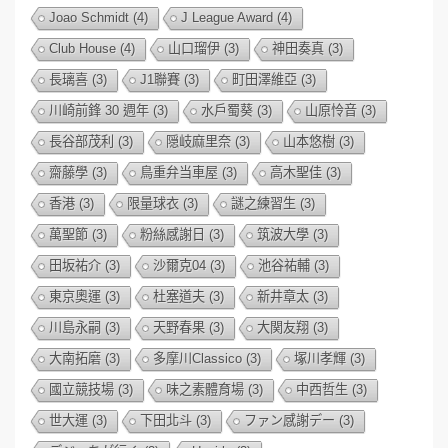
Joao Schmidt
(4)
J League Award
(4)
Club House
(4)
山口瑠伊
(3)
神田奏真
(3)
長璃喜
(3)
J1聯賽
(3)
町田澤維亞
(3)
川崎前鋒 30 週年
(3)
水戶蜀葵
(3)
山原怜音
(3)
長谷部茂利
(3)
隠岐麻里奈
(3)
山本悠樹
(3)
齋藤學
(3)
鳥重弁当車屋
(3)
高木聖佳
(3)
香港
(3)
限量球衣
(3)
謎之練習生
(3)
萬聖節
(3)
粉絲感謝日
(3)
筑波大學
(3)
田坂祐介
(3)
沙爾克04
(3)
池谷祐輔
(3)
東京奧運
(3)
杜塞道夫
(3)
新井章太
(3)
川島永嗣
(3)
天野春果
(3)
大関友翔
(3)
大南拓磨
(3)
多摩川Classico
(3)
塚川孝輝
(3)
國立競技場
(3)
味之素體育場
(3)
中西哲生
(3)
世大運
(3)
下田北斗
(3)
ファン感謝デー
(3)