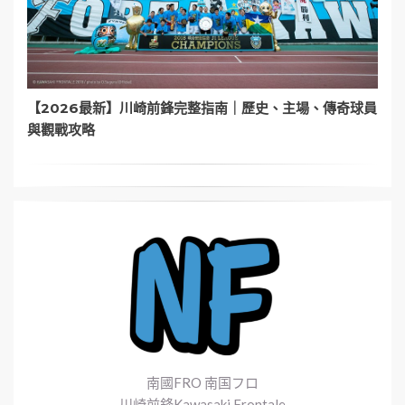
【2026最新】川崎前鋒完整指南｜歷史、主場、傳奇球員
與觀戰攻略
南國FRO 南国フロ
川崎前鋒Kawasaki Frontale