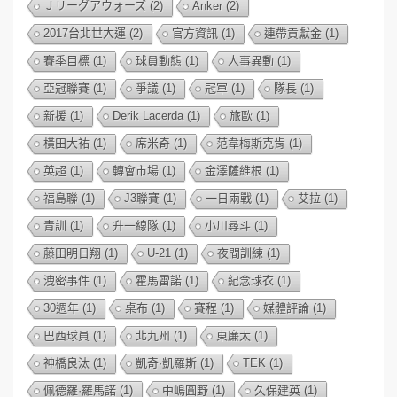
Ｊリーグアウォーズ
(2)
Anker
(2)
2017台北世大運
(2)
官方資訊
(1)
連帶貢獻金
(1)
賽季目標
(1)
球員動態
(1)
人事異動
(1)
亞冠聯賽
(1)
爭議
(1)
冠軍
(1)
隊長
(1)
新援
(1)
Derik Lacerda
(1)
旅歐
(1)
橫田大祐
(1)
席米奇
(1)
范韋梅斯克肯
(1)
英超
(1)
轉會市場
(1)
金澤薩維根
(1)
福島聯
(1)
J3聯賽
(1)
一日兩戰
(1)
艾拉
(1)
青訓
(1)
升一線隊
(1)
小川尋斗
(1)
藤田明日翔
(1)
U-21
(1)
夜間訓練
(1)
洩密事件
(1)
霍馬雷諾
(1)
紀念球衣
(1)
30週年
(1)
桌布
(1)
賽程
(1)
媒體評論
(1)
巴西球員
(1)
北九州
(1)
東廉太
(1)
神橋良汰
(1)
凱奇·凱羅斯
(1)
TEK
(1)
佩德羅·羅馬諾
(1)
中嶋圓野
(1)
久保建英
(1)