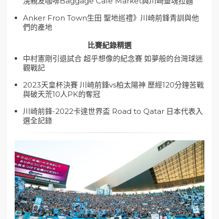
滉親友咖啡Baggage Cafe Market與川崎靈魂拉麵
Anker Fron Town生田 聖地巡禮》川崎前鋒青訓與他
們的產地
比賽紀錄精選
中村憲剛引退試合 超乎想像的紀念賽 如夢般的台灣球迷
觀戰記
2023天皇杯決賽 川崎前鋒vs柏太陽神 歷經120分鐘苦戰
與破天荒10人PK的奪冠
川崎前鋒-2022卡達世界盃 Road to Qatar 日本代表入
選全記錄