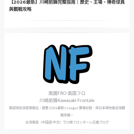
【2026最新】川崎前鋒完整指南｜歷史、主場、傳奇球員
與觀戰攻略
南國FRO 南国フロ
川崎前鋒Kawasaki Frontale
華語球迷深度情報站，匯整 2026最新J-League 賽事紀錄、與日本現地看足球觀
戰攻略。
台湾華語（中国語/中文）で川崎フロンターレ応援ブログ