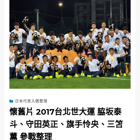
日本代表入選整理
懷舊片 2017台北世大運 脇坂泰
斗、守田英正、旗手怜央、三笘
薫 參戰整理