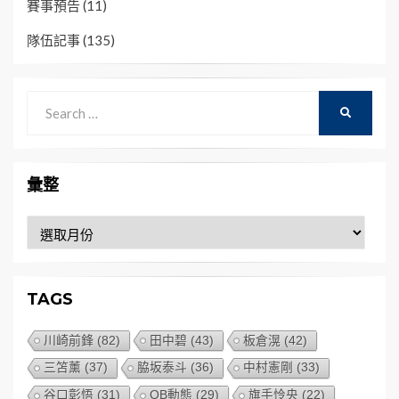
賽事預告
(11)
隊伍記事
(135)
Search
SEARCH
for:
彙整
彙
整
TAGS
川崎前鋒
(82)
田中碧
(43)
板倉滉
(42)
三笘薰
(37)
脇坂泰斗
(36)
中村憲剛
(33)
谷口彰悟
(31)
OB動態
(29)
旗手怜央
(22)