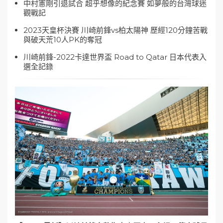
中村憲剛引退試合 超乎想像的紀念賽 如夢般的台灣球迷
觀戰記
2023天皇杯決賽 川崎前鋒vs柏太陽神 歷經120分鐘苦戰
與破天荒10人PK的奪冠
川崎前鋒-2022卡達世界盃 Road to Qatar 日本代表入
選全記錄