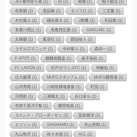
JEF聯市原千葉
(1)
AI
(1)
租借
(1)
帽子戲法
(1)
布萊頓
(1)
里茲聯
(1)
モバフロ
(1)
三笘薫
(1)
木村風斗
(1)
細谷真大
(1)
J聯賽
(1)
利茲聯
(1)
多摩川德比
(1)
馬魯西尼奧
(1)
GAKU-MC
(1)
北條聰
(1)
集英社
(1)
野田裕人
(1)
ラザルロマニッチ
(1)
中村敬斗
(1)
森保一
(1)
F-SPOT
(1)
麒麟挑戰盃
(1)
昌平高校
(1)
FC LAVIDA
(1)
杉戸ゼウシスFC
(1)
林駿佑
(1)
日大藤澤
(1)
MUFGスタジアム
(1)
MUFG體育場
(1)
山市秀翔
(1)
川崎前鋒後援會
(1)
町田
(1)
河原創
(1)
三浦颯太
(1)
谷口栄斗
(1)
市原千葉JEF聯
(1)
豬狩祐真
(1)
スベンド・ブローダーセン
(1)
冨安健洋
(1)
エリソン
(1)
SHISHAMO
(1)
市山秀翔
(1)
丸山祐市
(1)
佐々木旭
(1)
ACL
(1)