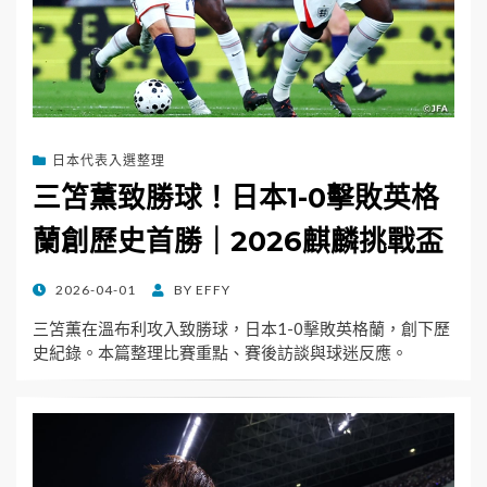
日本代表入選整理
三笘薫致勝球！日本1-0擊敗英格
蘭創歷史首勝｜2026麒麟挑戰盃
POSTED
2026-04-01
BY
EFFY
ON
三笘薫在溫布利攻入致勝球，日本1-0擊敗英格蘭，創下歷
史紀錄。本篇整理比賽重點、賽後訪談與球迷反應。