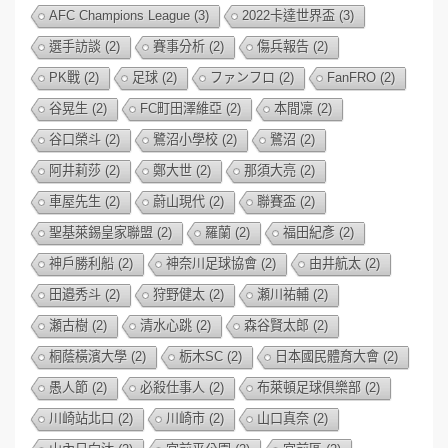
AFC Champions League
(3)
2022卡達世界盃
(3)
選手訪談
(2)
賽事分析
(2)
傷兵報告
(2)
PK戰
(2)
足球
(2)
ファンフロ
(2)
FanFRO
(2)
谷晃生
(2)
FC町田澤維亞
(2)
本間凜
(2)
谷口榮斗
(2)
鷺沼小學校
(2)
鷺沼
(2)
阿井莉莎
(2)
鄭大世
(2)
那須大亮
(2)
車屋先生
(2)
蔚山現代
(2)
聯賽盃
(2)
聖基萊錫皇家聯盟
(2)
羅蘭
(2)
福田紀彥
(2)
神戶勝利船
(2)
神奈川足球協會
(2)
由井航太
(2)
田邉秀斗
(2)
狩野健太
(2)
瀬川祐輔
(2)
瀬古樹
(2)
清水心跳
(2)
森谷賢太郎
(2)
桐蔭橫濱大學
(2)
栃木SC
(2)
日本國民體育大會
(2)
愚人節
(2)
必殺仕事人
(2)
布萊頓足球俱樂部
(2)
川崎站北口
(2)
川崎市
(2)
山口真奈
(2)