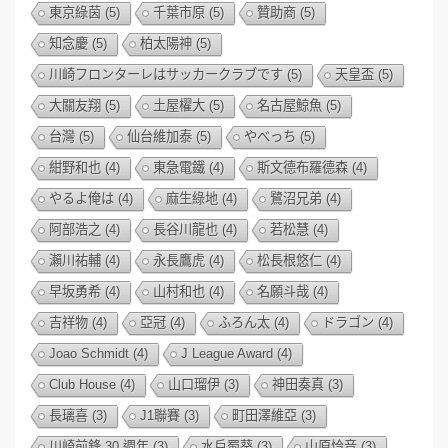
東京綠茵
(5)
千葉市原
(5)
贊助商
(5)
知念慶
(5)
柏太陽神
(5)
川崎フロンターレはサッカークラブです
(5)
天皇盃
(5)
大關友翔
(5)
土屋櫂大
(5)
名古屋鯨魚
(5)
台灣
(5)
仙台維加泰
(5)
やべっち
(5)
紺野和也
(4)
東急電鐵
(4)
斯文德布羅德森
(4)
やるよ俺は
(4)
麻生綠地
(4)
鷺沼兄弟
(4)
阿部浩之
(4)
長谷川龍也
(4)
若松慧
(4)
瀨川祐輔
(4)
永長鷹虎
(4)
松長根悠仁
(4)
早坂勇希
(4)
山村和也
(4)
名願斗哉
(4)
吉祥物
(4)
亞冠
(4)
ふろん太
(4)
ドラゴン
(4)
Joao Schmidt
(4)
J League Award
(4)
Club House
(4)
山口瑠伊
(3)
神田奏真
(3)
長璃喜
(3)
J1聯賽
(3)
町田澤維亞
(3)
川崎前鋒 30 週年
(3)
水戶蜀葵
(3)
山原怜音
(3)