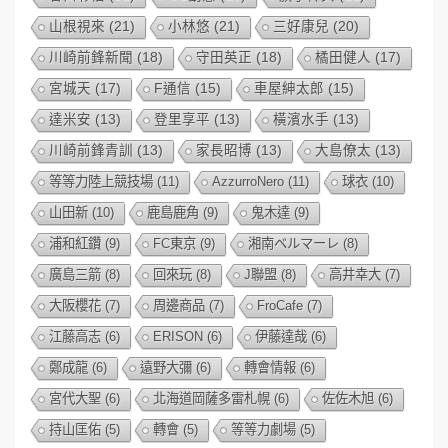
山根視來
(21)
小林悠
(21)
三好康兒
(20)
川崎前鋒新聞
(18)
守田英正
(18)
橘田健人
(17)
宮城天
(17)
F通信
(15)
車屋紳太郎
(15)
達米安
(13)
登里享平
(13)
橫濱水手
(13)
川崎前鋒青訓
(13)
家長昭博
(13)
大島僚太
(13)
等等力陸上競技場
(11)
AzzurroNero
(11)
球衣
(10)
山田新
(10)
鹿島鹿角
(9)
鬼木達
(9)
浦和紅鑽
(9)
FC東京
(9)
湘南ベルマーレ
(8)
廣島三箭
(8)
回來玩
(8)
J聯盟
(8)
高井幸大
(7)
大阪櫻花
(7)
周邊商品
(7)
FroCafe
(7)
江藤高志
(6)
ERISON
(6)
伊藤達哉
(6)
鄭成龍
(6)
遠野大彌
(6)
轉會情報
(6)
宮代大聖
(6)
北海道岡薩多雷札幌
(6)
佐佐木旭
(6)
持山匡佑
(5)
轉會
(5)
等等力劇場
(5)