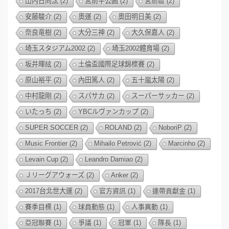
山內日向汰
(2)
宮前平公園
(2)
宮前區
(2)
安藤駿介
(2)
奧運
(2)
奧田明日美
(2)
奈良竜樹
(2)
大分三神
(2)
大久保嘉人
(2)
埼玉スタジアム2002
(2)
埼玉2002體育場
(2)
坂井暉絃
(2)
土倫盃國際足球錦標賽
(2)
原山裕平
(2)
內田篤人
(2)
五十嵐太陽
(2)
中村龍剛
(2)
スパサカ
(2)
スーパーサッカー
(2)
いたっち
(2)
YBCルヴァンカップ
(2)
SUPER SOCCER
(2)
ROLAND
(2)
NoboriP
(2)
Music Frontier
(2)
Mihailo Petrović
(2)
Marcinho
(2)
Levain Cup
(2)
Leandro Damiao
(2)
Ｊリーグアウォーズ
(2)
Anker
(2)
2017台北世大運
(2)
官方資訊
(1)
連帶貢獻金
(1)
賽季目標
(1)
球員動態
(1)
人事異動
(1)
亞冠聯賽
(1)
爭議
(1)
冠軍
(1)
隊長
(1)