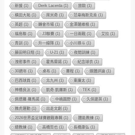
新援
(1)
Derik Lacerda
(1)
旅歐
(1)
橫田大祐
(1)
席米奇
(1)
范韋梅斯克肯
(1)
英超
(1)
轉會市場
(1)
金澤薩維根
(1)
福島聯
(1)
J3聯賽
(1)
一日兩戰
(1)
艾拉
(1)
青訓
(1)
升一線隊
(1)
小川尋斗
(1)
藤田明日翔
(1)
U-21
(1)
夜間訓練
(1)
洩密事件
(1)
霍馬雷諾
(1)
紀念球衣
(1)
30週年
(1)
桌布
(1)
賽程
(1)
媒體評論
(1)
巴西球員
(1)
北九州
(1)
東廉太
(1)
神橋良汰
(1)
凱奇·凱羅斯
(1)
TEK
(1)
佩德羅·羅馬諾
(1)
中嶋圓野
(1)
久保建英
(1)
雅虎運動
(1)
出走文創
(1)
2026世界盃足球賽觀戰專輯
(1)
體能教練
(1)
總教練
(1)
高橋哲也
(1)
長橋康弘
(1)