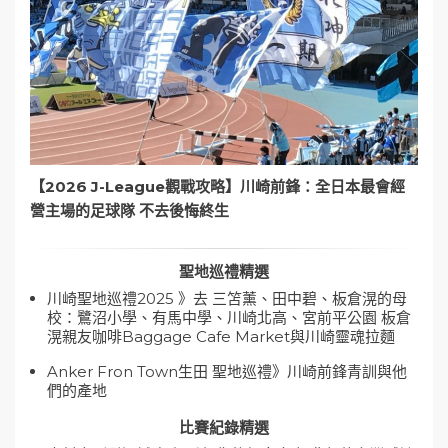
【2026 J-League觀戰攻略】川崎前鋒：全日本最會經
營主場的足球隊 不去後悔終生
聖地巡禮精選
川崎聖地巡禮2025 》去 三笘薰、田中碧、板倉滉的母
校：鷺沼小學、有馬中學、川崎北高、宮前平公園 板倉
滉親友咖啡Baggage Cafe Market與川崎靈魂拉麵
Anker Fron Town生田 聖地巡禮》川崎前鋒青訓與他
們的產地
比賽紀錄精選