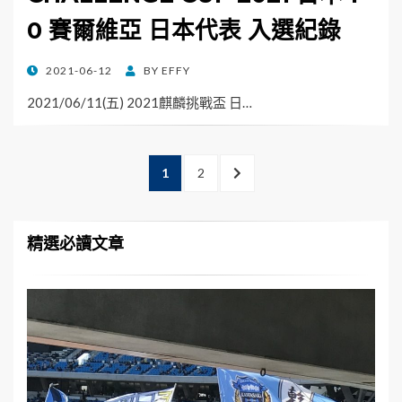
0 賽爾維亞 日本代表 入選紀錄
POSTED
2021-06-12
BY
EFFY
ON
2021/06/11(五) 2021麒麟挑戰盃 日…
文
PAGE
PAGE
NEXT
1
2
章
PAGE
分
頁
精選必讀文章