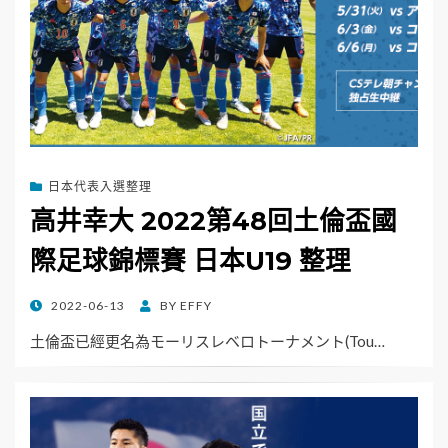
日本代表入選整理
高井幸大 2022第48回土倫盃國
際足球錦標賽 日本U19 整理
POSTED
2022-06-13
BY
EFFY
ON
土倫盃已經更名為モーリスレベロトーナメント(Tou…