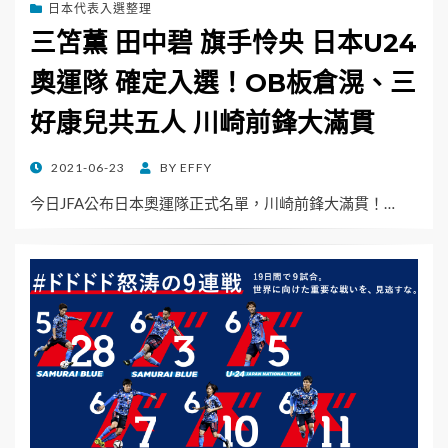
日本代表入選整理
三笘薫 田中碧 旗手怜央 日本U24
奧運隊 確定入選！OB板倉滉、三
好康兒共五人 川崎前鋒大滿貫
POSTED
2021-06-23
BY
EFFY
ON
今日JFA公布日本奧運隊正式名單，川崎前鋒大滿貫！…