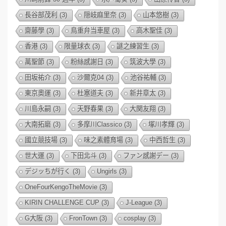
長谷部茂利
(3)
隠岐麻里奈
(3)
山本悠樹
(3)
齋藤學
(3)
鳥重弁当車屋
(3)
高木聖佳
(3)
香港
(3)
限量球衣
(3)
謎之練習生
(3)
萬聖節
(3)
粉絲感謝日
(3)
筑波大學
(3)
田坂祐介
(3)
沙爾克04
(3)
池谷祐輔
(3)
東京奧運
(3)
杜塞道夫
(3)
新井章太
(3)
川島永嗣
(3)
天野春果
(3)
大関友翔
(3)
大南拓磨
(3)
多摩川Classico
(3)
塚川孝輝
(3)
國立競技場
(3)
味之素體育場
(3)
中西哲生
(3)
世大運
(3)
下田北斗
(3)
ファン感謝デー
(3)
デジッちが行く
(3)
Ungirls
(3)
OneFourKengoTheMovie
(3)
KIRIN CHALLENGE CUP
(3)
J-League
(3)
G大阪
(3)
FronTown
(3)
cosplay
(3)