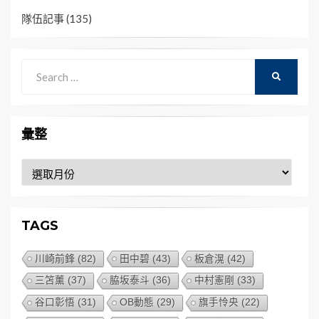
隊伍記事
(135)
Search
SEARCH
for:
彙整
彙
整
TAGS
川崎前鋒
(82)
田中碧
(43)
板倉滉
(42)
三笘薰
(37)
脇坂泰斗
(36)
中村憲剛
(33)
谷口彰悟
(31)
OB動態
(29)
旗手怜央
(22)