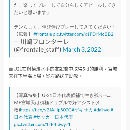
た。楽しくプレーして自分らしくアピールしてき
たいと思います」
テンらしく、伸び伸びプレーしてきてください‼︎
【広報】
#frontale
pic.twitter.com/x1FDrMcBB2
— 川崎フロンターレ
(@frontale_staff)
March 3, 2022
而U21在與橫濱水手的友誼賽中取得5-1的勝利。宮城
天在下半場上場，從左路送了助攻。
【写真特集】U-21日本代表候補で生き残りへ…
MF宮城天は積極ドリブルで好アシスト(4
枚)
https://t.co/vBIAHpS00G
#ゲキサカ
#daihyo
#
日本代表
#サッカー日本代表
pic.twitter.com/1zP4l3wyJ1