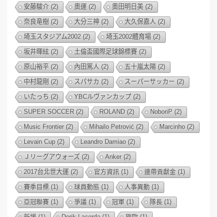
安藤駿介
(2)
奧運
(2)
奧田明日美
(2)
奈良竜樹
(2)
大分三神
(2)
大久保嘉人
(2)
埼玉スタジアム2002
(2)
埼玉2002體育場
(2)
坂井暉絃
(2)
土倫盃國際足球錦標賽
(2)
原山裕平
(2)
內田篤人
(2)
五十嵐太陽
(2)
中村龍剛
(2)
スパサカ
(2)
スーパーサッカー
(2)
いたっち
(2)
YBCルヴァンカップ
(2)
SUPER SOCCER
(2)
ROLAND
(2)
NoboriP
(2)
Music Frontier
(2)
Mihailo Petrović
(2)
Marcinho
(2)
Levain Cup
(2)
Leandro Damiao
(2)
Ｊリーグアウォーズ
(2)
Anker
(2)
2017台北世大運
(2)
官方資訊
(1)
連帶貢獻金
(1)
賽季目標
(1)
球員動態
(1)
人事異動
(1)
亞冠聯賽
(1)
爭議
(1)
冠軍
(1)
隊長
(1)
新援
(1)
Derik Lacerda
(1)
旅歐
(1)