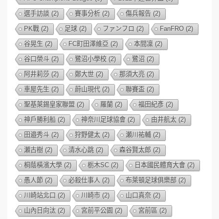
選手訪談
(2)
賽事分析
(2)
傷兵報告
(2)
PK戰
(2)
足球
(2)
ファンフロ
(2)
FanFRO
(2)
谷晃生
(2)
FC町田澤維亞
(2)
本間凜
(2)
谷口榮斗
(2)
鷺沼小學校
(2)
鷺沼
(2)
阿井莉莎
(2)
鄭大世
(2)
那須大亮
(2)
車屋先生
(2)
蔚山現代
(2)
聯賽盃
(2)
聖基萊錫皇家聯盟
(2)
羅蘭
(2)
福田紀彥
(2)
神戶勝利船
(2)
神奈川足球協會
(2)
由井航太
(2)
田邉秀斗
(2)
狩野健太
(2)
瀬川祐輔
(2)
瀬古樹
(2)
清水心跳
(2)
森谷賢太郎
(2)
桐蔭橫濱大學
(2)
栃木SC
(2)
日本國民體育大會
(2)
愚人節
(2)
必殺仕事人
(2)
布萊頓足球俱樂部
(2)
川崎站北口
(2)
川崎市
(2)
山口真奈
(2)
山內日向汰
(2)
宮前平公園
(2)
宮前區
(2)