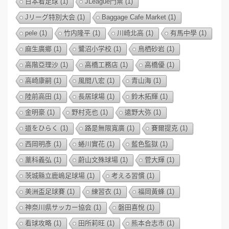
日本看足球
(1)
JLeague門票
(1)
Jリーグ特別大会
(1)
Baggage Cafe Market
(1)
pele
(1)
竹内隆平
(1)
川崎北高
(1)
有馬中學
(1)
麻生廣鄉
(1)
鷺沼小学校
(1)
鳥栖砂岩
(1)
高階亞理沙
(1)
高橋工務店
(1)
高橋優
(1)
高崎康嗣
(1)
風間八宏
(1)
青山海
(1)
陸前高田
(1)
長居球場
(1)
鈴木拓輝
(1)
金明豪
(1)
野村克也
(1)
遠野大弥
(1)
道をひらく
(1)
路是無限寬廣
(1)
賽爾提克
(1)
西岡明彥
(1)
蜷川實花
(1)
藍色監獄
(1)
藁科義弘
(1)
蔚山文殊球場
(1)
菅大輝
(1)
茨城縣立鹿嶋足球場
(1)
考える習慣
(1)
美洲盃足球賽
(1)
練習衣
(1)
福岡黃蜂
(1)
神奈川県サッカー協会
(1)
磐田喜悅
(1)
看球攻略
(1)
田所莉旺
(1)
熊本合志市
(1)