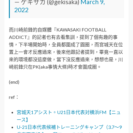
— ゲキサカ (@gekisaka)
March 9,
2022
而川崎前鋒的自媒體『KAWASAKI FOOTBALL
ADDICT』的記者也有去看集訓，提到了個有趣的事
情，下半場開始時，全員都圍成了圓圈，而宮城天在位
置上一會才反應過來，後來他跟記者提到，畢竟一直以
來的環境都沒這麼做，當下沒反應過來，想想也是，川
崎前鋒只在PK(aka事情大條)時才會圍成圈。
(end)
ref：
宮城天1アシスト。U21日本代表対横浜FM【ニュ
ース】
U-21日本代表候補トレーニングキャンプ（3.7～9