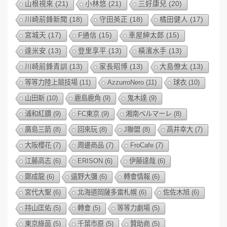
山根視來
(21)
小林悠
(21)
三好康兒
(20)
川崎前鋒新聞
(18)
守田英正
(18)
橘田健人
(17)
宮城天
(17)
F通信
(15)
車屋紳太郎
(15)
達米安
(13)
登里享平
(13)
橫濱水手
(13)
川崎前鋒青訓
(13)
家長昭博
(13)
大島僚太
(13)
等等力陸上競技場
(11)
AzzurroNero
(11)
球衣
(10)
山田新
(10)
鹿島鹿角
(9)
鬼木達
(9)
浦和紅鑽
(9)
FC東京
(9)
湘南ベルマーレ
(8)
廣島三箭
(8)
回來玩
(8)
J聯盟
(8)
高井幸大
(7)
大阪櫻花
(7)
周邊商品
(7)
FroCafe
(7)
江藤高志
(6)
ERISON
(6)
伊藤達哉
(6)
鄭成龍
(6)
遠野大彌
(6)
轉會情報
(6)
宮代大聖
(6)
北海道岡薩多雷札幌
(6)
佐佐木旭
(6)
持山匡佑
(5)
轉會
(5)
等等力劇場
(5)
東京綠茵
(5)
千葉市原
(5)
贊助商
(5)