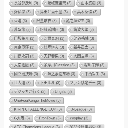
長谷部茂利
(3)
隠岐麻里奈
(3)
山本悠樹
(3)
齋藤學
(3)
鳥重弁当車屋
(3)
高木聖佳
(3)
香港
(3)
限量球衣
(3)
謎之練習生
(3)
萬聖節
(3)
粉絲感謝日
(3)
筑波大學
(3)
田坂祐介
(3)
沙爾克04
(3)
池谷祐輔
(3)
東京奧運
(3)
杜塞道夫
(3)
新井章太
(3)
川島永嗣
(3)
天野春果
(3)
大関友翔
(3)
大南拓磨
(3)
多摩川Classico
(3)
塚川孝輝
(3)
國立競技場
(3)
味之素體育場
(3)
中西哲生
(3)
世大運
(3)
下田北斗
(3)
ファン感謝デー
(3)
デジッちが行く
(3)
Ungirls
(3)
OneFourKengoTheMovie
(3)
KIRIN CHALLENGE CUP
(3)
J-League
(3)
G大阪
(3)
FronTown
(3)
cosplay
(3)
AFC Champions League
(3)
2022卡達世界盃
(3)