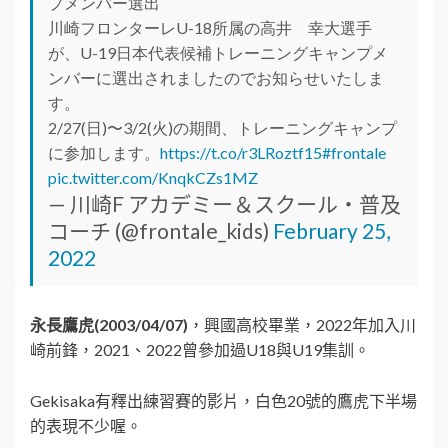
プメンバー選出
川崎フロンターレU-18所属の高井 幸大選手
が、U-19日本代表候補トレーニングキャンプメ
ンバーに選出されましたのでお知らせいたしま
す。
2/27(日)〜3/2(火)の期間、トレーニングキャンプ
に参加します。
https://t.co/r3LRoztf15
#frontale
pic.twitter.com/KnqkCZs1MZ
— 川崎F アカデミー＆スクール・普及
コーチ (@frontale_kids)
February 25,
2022
永長鷹虎(2003/04/07)
，興國高校畢業，2022年加入川
崎前鋒，2021、2022曾參加過U18與U19集訓。
Gekisaka有釋出練習賽的影片，白色20號的鷹虎下半場
的表現不少喔。