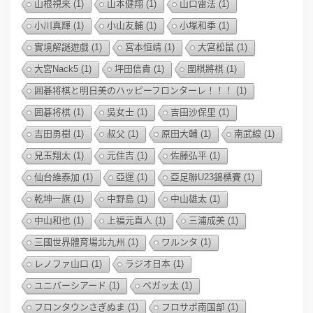
山根視来
(1)
山本健翔
(1)
山口雷法
(1)
小川真輝
(1)
小山友輔
(1)
小塚和季
(1)
實境解謎遊戲
(1)
宮本恒靖
(1)
大宮松鼠
(1)
大宮Nack5
(1)
坪田信貴
(1)
圍棋將棋
(1)
囲碁将棋と明日美のハッピーフロンターレ！！！
(1)
囲碁将棋
(1)
吳女士
(1)
吉田沙保里
(1)
吉田勇樹
(1)
叔父
(1)
原田大輔
(1)
南武線
(1)
兒玉翔太
(1)
元住吉
(1)
佐藤弘平
(1)
仙台維泰加
(1)
亞運
(1)
亞足聯U23錦標賽
(1)
乾坤一旗
(1)
中野島
(1)
中山雄太
(1)
中山和也
(1)
上福元直人
(1)
三浦成美
(1)
三國世界體育場北九州
(1)
ワルンタ
(1)
レノファ山口
(1)
ラジオ日本
(1)
ユニバーシアード
(1)
ベガッ太
(1)
フロンタウンさぎぬま
(1)
フロサポ南国部
(1)