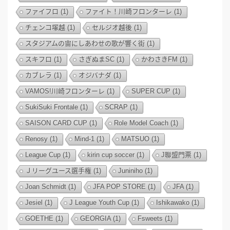
ファイフロ
(1)
ファイト！川崎フロンターレ
(1)
チェンコ塚越
(1)
セルジオ越後
(1)
スタジアムの宙にしあわせの歌が響く街
(1)
スキフロ
(1)
さぎぬまSC
(1)
かわさきFM
(1)
カブレラ
(1)
オジバナダ
(1)
VAMOS!川崎フロンターレ
(1)
SUPER CUP
(1)
SukiSuki Frontale
(1)
SCRAP
(1)
SAISON CARD CUP
(1)
Role Model Coach
(1)
Renosy
(1)
Mind-1
(1)
MATSUO
(1)
League Cup
(1)
kirin cup soccer
(1)
J聯盟門票
(1)
Ｊリーグユース選手権
(1)
Juniniho
(1)
Joan Schmidt
(1)
JFA POP STORE
(1)
JFA
(1)
Jesiel
(1)
J League Youth Cup
(1)
Ishikawako
(1)
GOETHE
(1)
GEORGIA
(1)
Fsweets
(1)