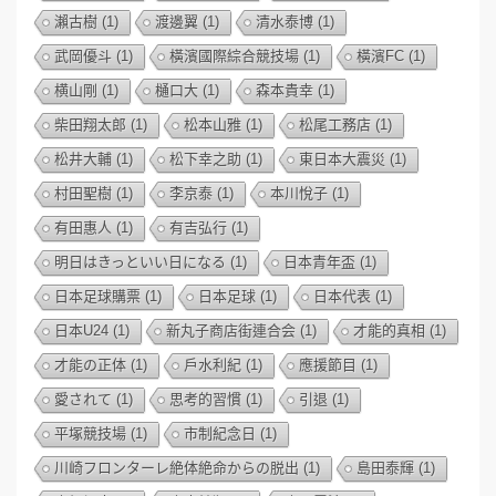
瀨古樹
(1)
渡邊翼
(1)
清水泰博
(1)
武岡優斗
(1)
橫濱國際綜合競技場
(1)
橫濱FC
(1)
横山剛
(1)
樋口大
(1)
森本貴幸
(1)
柴田翔太郎
(1)
松本山雅
(1)
松尾工務店
(1)
松井大輔
(1)
松下幸之助
(1)
東日本大震災
(1)
村田聖樹
(1)
李京泰
(1)
本川悅子
(1)
有田惠人
(1)
有吉弘行
(1)
明日はきっといい日になる
(1)
日本青年盃
(1)
日本足球購票
(1)
日本足球
(1)
日本代表
(1)
日本U24
(1)
新丸子商店街連合会
(1)
才能的真相
(1)
才能の正体
(1)
戶水利紀
(1)
應援節目
(1)
愛されて
(1)
思考的習慣
(1)
引退
(1)
平塚競技場
(1)
市制紀念日
(1)
川崎フロンターレ絶体絶命からの脱出
(1)
島田泰輝
(1)