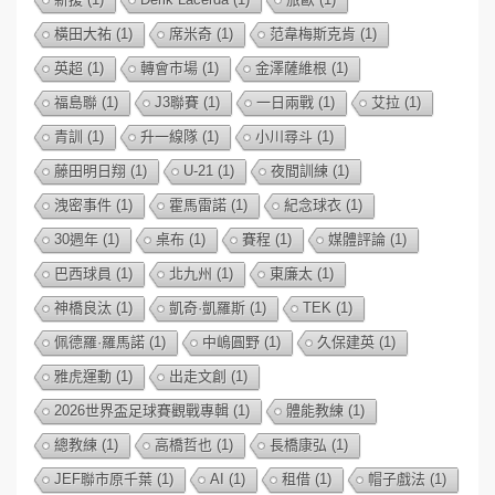
橫田大祐
(1)
席米奇
(1)
范韋梅斯克肯
(1)
英超
(1)
轉會市場
(1)
金澤薩維根
(1)
福島聯
(1)
J3聯賽
(1)
一日兩戰
(1)
艾拉
(1)
青訓
(1)
升一線隊
(1)
小川尋斗
(1)
藤田明日翔
(1)
U-21
(1)
夜間訓練
(1)
洩密事件
(1)
霍馬雷諾
(1)
紀念球衣
(1)
30週年
(1)
桌布
(1)
賽程
(1)
媒體評論
(1)
巴西球員
(1)
北九州
(1)
東廉太
(1)
神橋良汰
(1)
凱奇·凱羅斯
(1)
TEK
(1)
佩德羅·羅馬諾
(1)
中嶋圓野
(1)
久保建英
(1)
雅虎運動
(1)
出走文創
(1)
2026世界盃足球賽觀戰專輯
(1)
體能教練
(1)
總教練
(1)
高橋哲也
(1)
長橋康弘
(1)
JEF聯市原千葉
(1)
AI
(1)
租借
(1)
帽子戲法
(1)