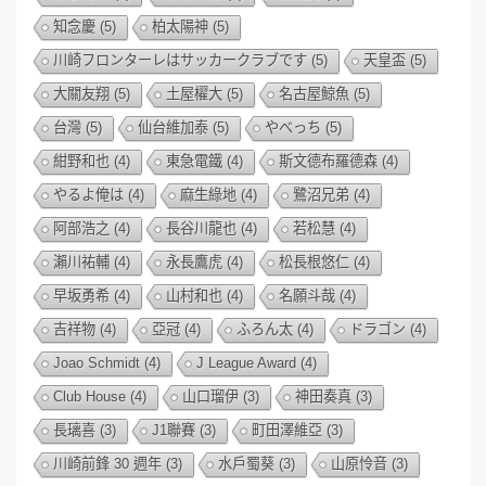
知念慶
(5)
柏太陽神
(5)
川崎フロンターレはサッカークラブです
(5)
天皇盃
(5)
大關友翔
(5)
土屋櫂大
(5)
名古屋鯨魚
(5)
台灣
(5)
仙台維加泰
(5)
やべっち
(5)
紺野和也
(4)
東急電鐵
(4)
斯文德布羅德森
(4)
やるよ俺は
(4)
麻生綠地
(4)
鷺沼兄弟
(4)
阿部浩之
(4)
長谷川龍也
(4)
若松慧
(4)
瀨川祐輔
(4)
永長鷹虎
(4)
松長根悠仁
(4)
早坂勇希
(4)
山村和也
(4)
名願斗哉
(4)
吉祥物
(4)
亞冠
(4)
ふろん太
(4)
ドラゴン
(4)
Joao Schmidt
(4)
J League Award
(4)
Club House
(4)
山口瑠伊
(3)
神田奏真
(3)
長璃喜
(3)
J1聯賽
(3)
町田澤維亞
(3)
川崎前鋒 30 週年
(3)
水戶蜀葵
(3)
山原怜音
(3)