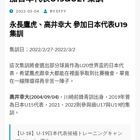
POSTED
2022-03-04
BY
EFFY
ON
永長鷹虎、高井幸大 參加日本代表U19
集訓
集訓日：2022/2/27-2022/3/2
這次集訓將會選出部分球員作為U20世界盃的日本代
表，希望鷹虎跟幸大都能在裡面爭取到比賽機會，畢竟
在一線隊還得再辛苦一陣子。
高井幸大(2004/09/04)
，川崎前鋒青訓出身，2019年曾
為日本U15代表，2021、2022則參與過U17與U19的集
訓。
【U-18】U-19日本代表候補トレーニングキャン