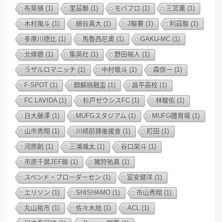
布萊頓
(1)
里茲聯
(1)
モバフロ
(1)
三笘薫
(1)
木村風斗
(1)
細谷真大
(1)
J聯賽
(1)
利茲聯
(1)
多摩川德比
(1)
馬魯西尼奧
(1)
GAKU-MC
(1)
北條聰
(1)
集英社
(1)
野田裕人
(1)
ラザルロマニッチ
(1)
中村敬斗
(1)
森保一
(1)
F-SPOT
(1)
麒麟挑戰盃
(1)
昌平高校
(1)
FC LAVIDA
(1)
杉戸ゼウシスFC
(1)
林駿佑
(1)
日大藤澤
(1)
MUFGスタジアム
(1)
MUFG體育場
(1)
山市秀翔
(1)
川崎前鋒後援會
(1)
町田
(1)
河原創
(1)
三浦颯太
(1)
谷口栄斗
(1)
市原千葉JEF聯
(1)
豬狩祐真
(1)
スベンド・ブローダーセン
(1)
冨安健洋
(1)
エリソン
(1)
SHISHAMO
(1)
市山秀翔
(1)
丸山祐市
(1)
佐々木旭
(1)
ACL
(1)