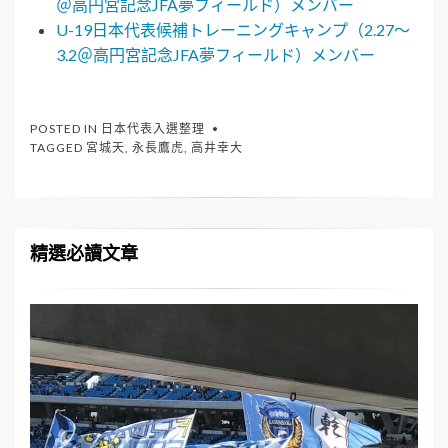
＠高円宮記念JFA夢フィールド）メンバー
U-19日本代表候補トレーニングキャンプ（2.27～
3.2＠高円宮記念JFA夢フィールド）メンバー
POSTED IN
日本代表入選整理
TAGGED
宮城天
,
永長鷹虎
,
高井幸大
精選必讀文章