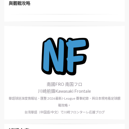
與觀戰攻略
南國FRO 南国フロ
川崎前鋒Kawasaki Frontale
華語球迷深度情報站，匯整 2026最新J-League 賽事紀錄、與日本現地看足球觀
戰攻略。
台湾華語（中国語/中文）で川崎フロンターレ応援ブログ