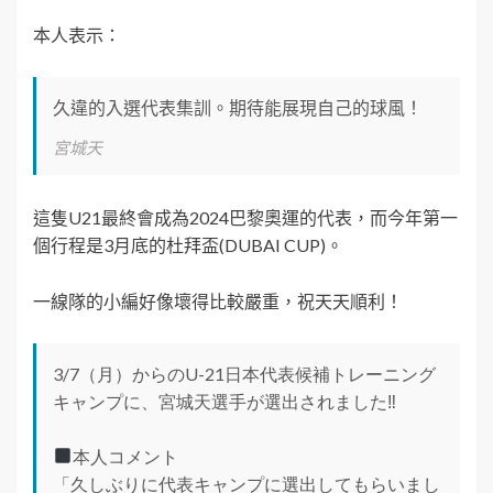
本人表示：
久違的入選代表集訓。期待能展現自己的球風！
宮城天
這隻U21最終會成為2024巴黎奧運的代表，而今年第一
個行程是3月底的杜拜盃(DUBAI CUP)。
一線隊的小編好像壞得比較嚴重，祝天天順利！
3/7（月）からのU-21日本代表候補トレーニング
キャンプに、宮城天選手が選出されました‼︎
本人コメント
「久しぶりに代表キャンプに選出してもらいまし