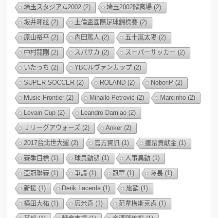
埼玉スタジアム2002
(2)
埼玉2002體育場
(2)
坂井暉絃
(2)
土倫盃國際足球錦標賽
(2)
原山裕平
(2)
內田篤人
(2)
五十嵐太陽
(2)
中村龍剛
(2)
スパサカ
(2)
スーパーサッカー
(2)
いたっち
(2)
YBCルヴァンカップ
(2)
SUPER SOCCER
(2)
ROLAND
(2)
NoboriP
(2)
Music Frontier
(2)
Mihailo Petrović
(2)
Marcinho
(2)
Levain Cup
(2)
Leandro Damiao
(2)
Ｊリーグアウォーズ
(2)
Anker
(2)
2017台北世大運
(2)
官方資訊
(1)
連帶貢獻金
(1)
賽季目標
(1)
球員動態
(1)
人事異動
(1)
亞冠聯賽
(1)
爭議
(1)
冠軍
(1)
隊長
(1)
新援
(1)
Derik Lacerda
(1)
旅歐
(1)
橫田大祐
(1)
席米奇
(1)
范韋梅斯克肯
(1)