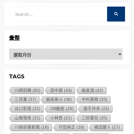
Search
SEARCH
for:
彙整
彙
整
TAGS
川崎前鋒
(82)
田中碧
(43)
板倉滉
(42)
三笘薰
(37)
脇坂泰斗
(36)
中村憲剛
(33)
谷口彰悟
(31)
OB動態
(29)
旗手怜央
(22)
山根視來
(21)
小林悠
(21)
三好康兒
(20)
川崎前鋒新聞
(18)
守田英正
(18)
橘田健人
(17)