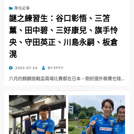
隊伍記事
謎之練習生：谷口彰悟、三笘
薰、田中碧、三好康兒、旗手怜
央、守田英正、川島永嗣、板倉
滉
POSTED
2023-07-24
BY
EFFY
ON
六月的麒麟挑戰盃兩場比賽都在日本，剛好國外聯賽也陸…