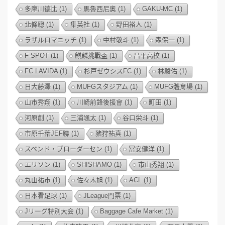
多摩川德比
(1)
馬魯西尼奧
(1)
GAKU-MC
(1)
北條聰
(1)
集英社
(1)
野田裕人
(1)
ラザルロマニッチ
(1)
中村敬斗
(1)
森保一
(1)
F-SPOT
(1)
麒麟挑戰盃
(1)
昌平高校
(1)
FC LAVIDA
(1)
杉戸ゼウシスFC
(1)
林駿佑
(1)
日大藤澤
(1)
MUFGスタジアム
(1)
MUFG體育場
(1)
山市秀翔
(1)
川崎前鋒後援會
(1)
町田
(1)
河原創
(1)
三浦颯太
(1)
谷口栄斗
(1)
市原千葉JEF聯
(1)
豬狩祐真
(1)
スベンド・ブローダーセン
(1)
冨安健洋
(1)
エリソン
(1)
SHISHAMO
(1)
市山秀翔
(1)
丸山祐市
(1)
佐々木旭
(1)
ACL
(1)
日本看足球
(1)
JLeague門票
(1)
Jリーグ特別大会
(1)
Baggage Cafe Market
(1)