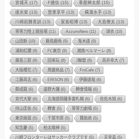
宮城天
(17)
F通信
(15)
車屋紳太郎
(15)
達米安
(13)
登里享平
(13)
橫濱水手
(13)
川崎前鋒青訓
(13)
家長昭博
(13)
大島僚太
(13)
等等力陸上競技場
(11)
AzzurroNero
(11)
球衣
(10)
山田新
(10)
鹿島鹿角
(9)
鬼木達
(9)
浦和紅鑽
(9)
FC東京
(9)
湘南ベルマーレ
(8)
廣島三箭
(8)
回來玩
(8)
J聯盟
(8)
高井幸大
(7)
大阪櫻花
(7)
周邊商品
(7)
FroCafe
(7)
江藤高志
(6)
ERISON
(6)
伊藤達哉
(6)
鄭成龍
(6)
遠野大彌
(6)
轉會情報
(6)
宮代大聖
(6)
北海道岡薩多雷札幌
(6)
佐佐木旭
(6)
持山匡佑
(5)
轉會
(5)
等等力劇場
(5)
東京綠茵
(5)
千葉市原
(5)
贊助商
(5)
知念慶
(5)
柏太陽神
(5)
川崎フロンターレはサッカークラブです
(5)
天皇盃
(5)