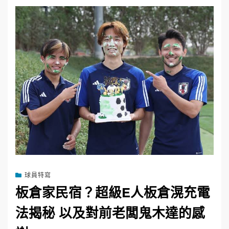
球員特寫
板倉家民宿？超級E人板倉滉充電
法揭秘 以及對前老闆鬼木達的感