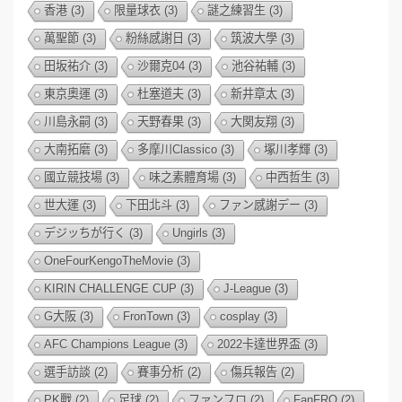
香港
(3)
限量球衣
(3)
謎之練習生
(3)
萬聖節
(3)
粉絲感謝日
(3)
筑波大學
(3)
田坂祐介
(3)
沙爾克04
(3)
池谷祐輔
(3)
東京奧運
(3)
杜塞道夫
(3)
新井章太
(3)
川島永嗣
(3)
天野春果
(3)
大関友翔
(3)
大南拓磨
(3)
多摩川Classico
(3)
塚川孝輝
(3)
國立競技場
(3)
味之素體育場
(3)
中西哲生
(3)
世大運
(3)
下田北斗
(3)
ファン感謝デー
(3)
デジッちが行く
(3)
Ungirls
(3)
OneFourKengoTheMovie
(3)
KIRIN CHALLENGE CUP
(3)
J-League
(3)
G大阪
(3)
FronTown
(3)
cosplay
(3)
AFC Champions League
(3)
2022卡達世界盃
(3)
選手訪談
(2)
賽事分析
(2)
傷兵報告
(2)
PK戰
(2)
足球
(2)
ファンフロ
(2)
FanFRO
(2)