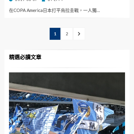
ON
在COPA America日本打平烏拉圭戰，一人獨…
文
PAGE
PAGE
NEXT
1
2
章
PAGE
分
頁
精選必讀文章