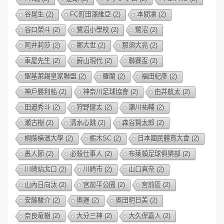
谷晃生
(2)
FC町田澤維亞
(2)
本間凜
(2)
谷口榮斗
(2)
鷺沼小學校
(2)
鷺沼
(2)
阿井莉莎
(2)
鄭大世
(2)
那須大亮
(2)
車屋先生
(2)
蔚山現代
(2)
聯賽盃
(2)
聖基萊錫皇家聯盟
(2)
羅蘭
(2)
福田紀彥
(2)
神戶勝利船
(2)
神奈川足球協會
(2)
由井航太
(2)
田邉秀斗
(2)
狩野健太
(2)
瀬川祐輔
(2)
瀬古樹
(2)
清水心跳
(2)
森谷賢太郎
(2)
桐蔭橫濱大學
(2)
栃木SC
(2)
日本國民體育大會
(2)
愚人節
(2)
必殺仕事人
(2)
布萊頓足球俱樂部
(2)
川崎站北口
(2)
川崎市
(2)
山口真奈
(2)
山內日向汰
(2)
宮前平公園
(2)
宮前區
(2)
安藤駿介
(2)
奧運
(2)
奧田明日美
(2)
奈良竜樹
(2)
大分三神
(2)
大久保嘉人
(2)