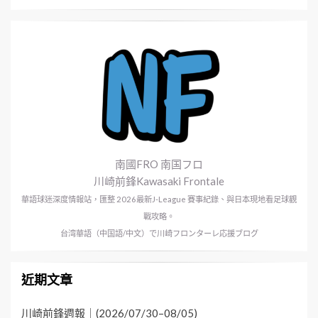
南國FRO 南国フロ
川崎前鋒Kawasaki Frontale
華語球迷深度情報站，匯整 2026最新J-League 賽事紀錄、與日本現地看足球觀
戰攻略。
台湾華語（中国語/中文）で川崎フロンターレ応援ブログ
近期文章
川崎前鋒週報｜(2026/07/30–08/05)