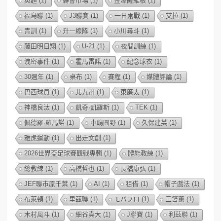
英超
(1)
轉會市場
(1)
金澤薩維根
(1)
福島聯
(1)
J3聯賽
(1)
一日兩戰
(1)
艾拉
(1)
青訓
(1)
升一線隊
(1)
小川尋斗
(1)
藤田明日翔
(1)
U-21
(1)
夜間訓練
(1)
洩密事件
(1)
霍馬雷諾
(1)
紀念球衣
(1)
30週年
(1)
桌布
(1)
賽程
(1)
媒體評論
(1)
巴西球員
(1)
北九州
(1)
東廉太
(1)
神橋良汰
(1)
凱奇·凱羅斯
(1)
TEK
(1)
佩德羅·羅馬諾
(1)
中嶋圓野
(1)
久保建英
(1)
雅虎運動
(1)
出走文創
(1)
2026世界盃足球賽觀戰專輯
(1)
體能教練
(1)
總教練
(1)
高橋哲也
(1)
長橋康弘
(1)
JEF聯市原千葉
(1)
AI
(1)
租借
(1)
帽子戲法
(1)
布萊頓
(1)
里茲聯
(1)
モバフロ
(1)
三笘薫
(1)
木村風斗
(1)
細谷真大
(1)
J聯賽
(1)
利茲聯
(1)