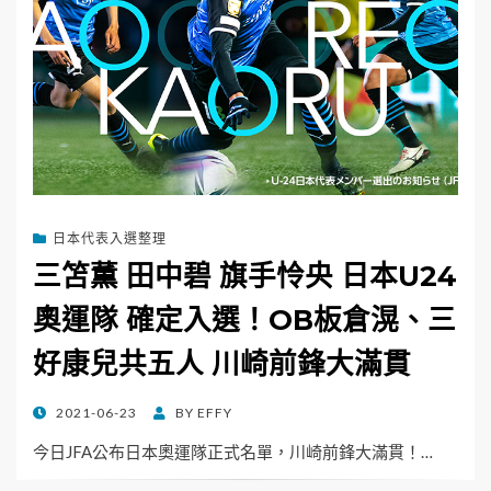
日本代表入選整理
三笘薫 田中碧 旗手怜央 日本U24
奧運隊 確定入選！OB板倉滉、三
好康兒共五人 川崎前鋒大滿貫
POSTED
2021-06-23
BY
EFFY
ON
今日JFA公布日本奧運隊正式名單，川崎前鋒大滿貫！…