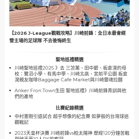
【2026 J-League觀戰攻略】川崎前鋒：全日本最會經
營主場的足球隊 不去後悔終生
聖地巡禮精選
川崎聖地巡禮2025 》去 三笘薰、田中碧、板倉滉的母
校：鷺沼小學、有馬中學、川崎北高、宮前平公園 板倉
滉親友咖啡Baggage Cafe Market與川崎靈魂拉麵
Anker Fron Town生田 聖地巡禮》川崎前鋒青訓與他
們的產地
比賽紀錄精選
中村憲剛引退試合 超乎想像的紀念賽 如夢般的台灣球迷
觀戰記
2023天皇杯決賽 川崎前鋒vs柏太陽神 歷經120分鐘苦戰
與破天荒10人PK的奪冠