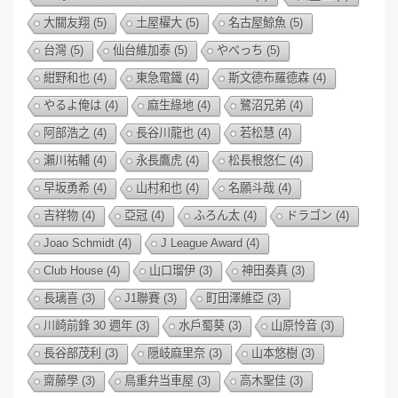
大關友翔
(5)
土屋櫂大
(5)
名古屋鯨魚
(5)
台灣
(5)
仙台維加泰
(5)
やべっち
(5)
紺野和也
(4)
東急電鐵
(4)
斯文德布羅德森
(4)
やるよ俺は
(4)
麻生綠地
(4)
鷺沼兄弟
(4)
阿部浩之
(4)
長谷川龍也
(4)
若松慧
(4)
瀨川祐輔
(4)
永長鷹虎
(4)
松長根悠仁
(4)
早坂勇希
(4)
山村和也
(4)
名願斗哉
(4)
吉祥物
(4)
亞冠
(4)
ふろん太
(4)
ドラゴン
(4)
Joao Schmidt
(4)
J League Award
(4)
Club House
(4)
山口瑠伊
(3)
神田奏真
(3)
長璃喜
(3)
J1聯賽
(3)
町田澤維亞
(3)
川崎前鋒 30 週年
(3)
水戶蜀葵
(3)
山原怜音
(3)
長谷部茂利
(3)
隠岐麻里奈
(3)
山本悠樹
(3)
齋藤學
(3)
鳥重弁当車屋
(3)
高木聖佳
(3)