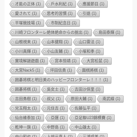
才能の正体
(1)
戶水利紀
(1)
應援節目
(1)
愛されて
(1)
思考的習慣
(1)
引退
(1)
平塚競技場
(1)
市制紀念日
(1)
川崎フロンターレ絶体絶命からの脱出
(1)
島田泰輝
(1)
山根視来
(1)
山本健翔
(1)
山口雷法
(1)
小川真輝
(1)
小山友輔
(1)
小塚和季
(1)
實境解謎遊戲
(1)
宮本恒靖
(1)
大宮松鼠
(1)
大宮Nack5
(1)
坪田信貴
(1)
圍棋將棋
(1)
囲碁将棋と明日美のハッピーフロンターレ！！！
(1)
囲碁将棋
(1)
吳女士
(1)
吉田沙保里
(1)
吉田勇樹
(1)
叔父
(1)
原田大輔
(1)
南武線
(1)
兒玉翔太
(1)
元住吉
(1)
佐藤弘平
(1)
仙台維泰加
(1)
亞運
(1)
亞足聯U23錦標賽
(1)
乾坤一旗
(1)
中野島
(1)
中山雄太
(1)
中山和也
(1)
上福元直人
(1)
三浦成美
(1)