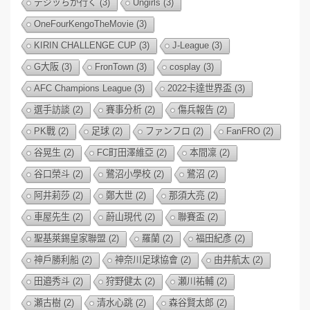
デジッちが行く
(3)
Ungirls
(3)
OneFourKengoTheMovie
(3)
KIRIN CHALLENGE CUP
(3)
J-League
(3)
G大阪
(3)
FronTown
(3)
cosplay
(3)
AFC Champions League
(3)
2022卡達世界盃
(3)
選手訪談
(2)
賽事分析
(2)
傷兵報告
(2)
PK戰
(2)
足球
(2)
ファンフロ
(2)
FanFRO
(2)
谷晃生
(2)
FC町田澤維亞
(2)
本間凜
(2)
谷口榮斗
(2)
鷺沼小學校
(2)
鷺沼
(2)
阿井莉莎
(2)
鄭大世
(2)
那須大亮
(2)
車屋先生
(2)
蔚山現代
(2)
聯賽盃
(2)
聖基萊錫皇家聯盟
(2)
羅蘭
(2)
福田紀彥
(2)
神戶勝利船
(2)
神奈川足球協會
(2)
由井航太
(2)
田邉秀斗
(2)
狩野健太
(2)
瀬川祐輔
(2)
瀬古樹
(2)
清水心跳
(2)
森谷賢太郎
(2)