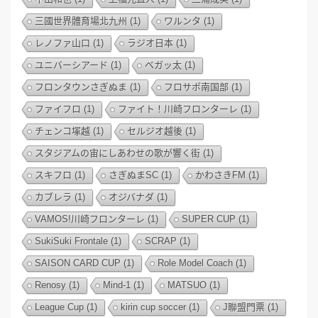
三國世界體育場北九州
(1)
ワルンタ
(1)
レノファ山口
(1)
ラジオ日本
(1)
ユニバーシアード
(1)
ベガッ太
(1)
フロンタウンさぎぬま
(1)
フロサポ南国部
(1)
ファイフロ
(1)
ファイト！川崎フロンターレ
(1)
チェンコ塚越
(1)
セルジオ越後
(1)
スタジアムの宙にしあわせの歌が響く街
(1)
スキフロ
(1)
さぎぬまSC
(1)
かわさきFM
(1)
カブレラ
(1)
オジバナダ
(1)
VAMOS!川崎フロンターレ
(1)
SUPER CUP
(1)
SukiSuki Frontale
(1)
SCRAP
(1)
SAISON CARD CUP
(1)
Role Model Coach
(1)
Renosy
(1)
Mind-1
(1)
MATSUO
(1)
League Cup
(1)
kirin cup soccer
(1)
J聯盟門票
(1)