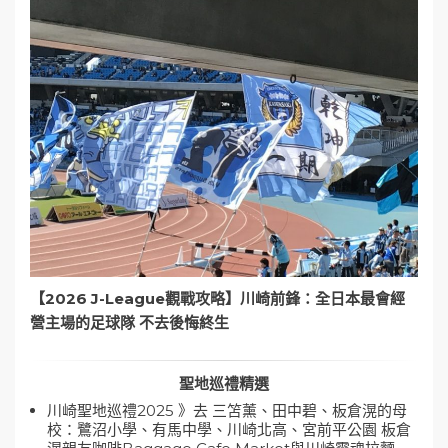
【2026 J-League觀戰攻略】川崎前鋒：全日本最會經
營主場的足球隊 不去後悔終生
聖地巡禮精選
川崎聖地巡禮2025 》去 三笘薰、田中碧、板倉滉的母
校：鷺沼小學、有馬中學、川崎北高、宮前平公園 板倉