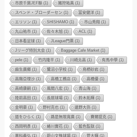
市原千葉JEF聯
(1)
豬狩祐真
(1)
スベンド・ブローダーセン
(1)
冨安健洋
(1)
エリソン
(1)
SHISHAMO
(1)
市山秀翔
(1)
丸山祐市
(1)
佐々木旭
(1)
ACL
(1)
日本看足球
(1)
JLeague門票
(1)
Jリーグ特別大会
(1)
Baggage Cafe Market
(1)
pele
(1)
竹内隆平
(1)
川崎北高
(1)
有馬中學
(1)
麻生廣鄉
(1)
鷺沼小学校
(1)
鳥栖砂岩
(1)
高階亞理沙
(1)
高橋工務店
(1)
高橋優
(1)
高崎康嗣
(1)
風間八宏
(1)
青山海
(1)
陸前高田
(1)
長居球場
(1)
鈴木拓輝
(1)
金明豪
(1)
野村克也
(1)
遠野大弥
(1)
道をひらく
(1)
路是無限寬廣
(1)
賽爾提克
(1)
西岡明彥
(1)
蜷川實花
(1)
藍色監獄
(1)
藁科義弘
(1)
蔚山文殊球場
(1)
菅大輝
(1)