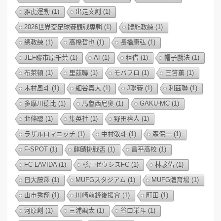
雅虎運動
(1)
出走文創
(1)
2026世界盃足球賽觀戰專輯
(1)
體能教練
(1)
總教練
(1)
高橋哲也
(1)
長橋康弘
(1)
JEF聯市原千葉
(1)
AI
(1)
租借
(1)
帽子戲法
(1)
布萊頓
(1)
里茲聯
(1)
モバフロ
(1)
三笘薫
(1)
木村風斗
(1)
細谷真大
(1)
J聯賽
(1)
利茲聯
(1)
多摩川德比
(1)
馬魯西尼奧
(1)
GAKU-MC
(1)
北條聰
(1)
集英社
(1)
野田裕人
(1)
ラザルロマニッチ
(1)
中村敬斗
(1)
森保一
(1)
F-SPOT
(1)
麒麟挑戰盃
(1)
昌平高校
(1)
FC LAVIDA
(1)
杉戸ゼウシスFC
(1)
林駿佑
(1)
日大藤澤
(1)
MUFGスタジアム
(1)
MUFG體育場
(1)
山市秀翔
(1)
川崎前鋒後援會
(1)
町田
(1)
河原創
(1)
三浦颯太
(1)
谷口栄斗
(1)