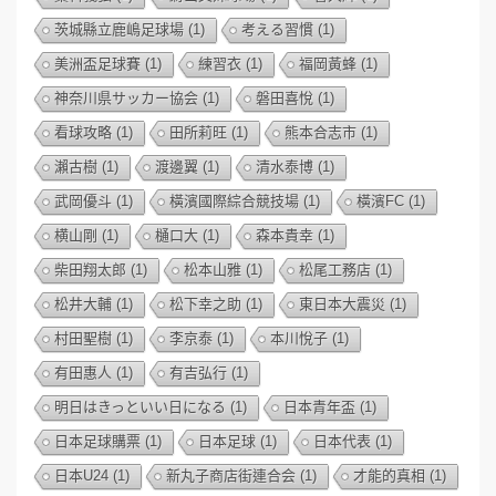
茨城縣立鹿嶋足球場
(1)
考える習慣
(1)
美洲盃足球賽
(1)
練習衣
(1)
福岡黃蜂
(1)
神奈川県サッカー協会
(1)
磐田喜悅
(1)
看球攻略
(1)
田所莉旺
(1)
熊本合志市
(1)
瀨古樹
(1)
渡邊翼
(1)
清水泰博
(1)
武岡優斗
(1)
橫濱國際綜合競技場
(1)
橫濱FC
(1)
横山剛
(1)
樋口大
(1)
森本貴幸
(1)
柴田翔太郎
(1)
松本山雅
(1)
松尾工務店
(1)
松井大輔
(1)
松下幸之助
(1)
東日本大震災
(1)
村田聖樹
(1)
李京泰
(1)
本川悅子
(1)
有田惠人
(1)
有吉弘行
(1)
明日はきっといい日になる
(1)
日本青年盃
(1)
日本足球購票
(1)
日本足球
(1)
日本代表
(1)
日本U24
(1)
新丸子商店街連合会
(1)
才能的真相
(1)