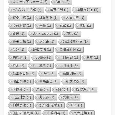
Ｊリーグアウォーズ
(2)
Anker
(2)
2017台北世大運
(2)
官方資訊
(1)
連帶貢獻金
(1)
賽季目標
(1)
球員動態
(1)
人事異動
(1)
亞冠聯賽
(1)
爭議
(1)
冠軍
(1)
隊長
(1)
新援
(1)
Derik Lacerda
(1)
旅歐
(1)
橫田大祐
(1)
席米奇
(1)
范韋梅斯克肯
(1)
英超
(1)
轉會市場
(1)
金澤薩維根
(1)
福島聯
(1)
J3聯賽
(1)
一日兩戰
(1)
艾拉
(1)
青訓
(1)
升一線隊
(1)
小川尋斗
(1)
藤田明日翔
(1)
U-21
(1)
夜間訓練
(1)
洩密事件
(1)
霍馬雷諾
(1)
紀念球衣
(1)
30週年
(1)
桌布
(1)
賽程
(1)
媒體評論
(1)
巴西球員
(1)
北九州
(1)
東廉太
(1)
神橋良汰
(1)
凱奇·凱羅斯
(1)
TEK
(1)
佩德羅·羅馬諾
(1)
中嶋圓野
(1)
久保建英
(1)