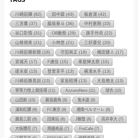
川崎前鋒
(82)
田中碧
(43)
板倉滉
(42)
三笘薰
(37)
脇坂泰斗
(36)
中村憲剛
(33)
谷口彰悟
(31)
OB動態
(29)
旗手怜央
(22)
山根視來
(21)
小林悠
(21)
三好康兒
(20)
川崎前鋒新聞
(18)
守田英正
(18)
橘田健人
(17)
宮城天
(17)
F通信
(15)
車屋紳太郎
(15)
達米安
(13)
登里享平
(13)
橫濱水手
(13)
川崎前鋒青訓
(13)
家長昭博
(13)
大島僚太
(13)
等等力陸上競技場
(11)
AzzurroNero
(11)
球衣
(10)
山田新
(10)
鹿島鹿角
(9)
鬼木達
(9)
浦和紅鑽
(9)
FC東京
(9)
湘南ベルマーレ
(8)
廣島三箭
(8)
回來玩
(8)
J聯盟
(8)
高井幸大
(7)
大阪櫻花
(7)
周邊商品
(7)
FroCafe
(7)