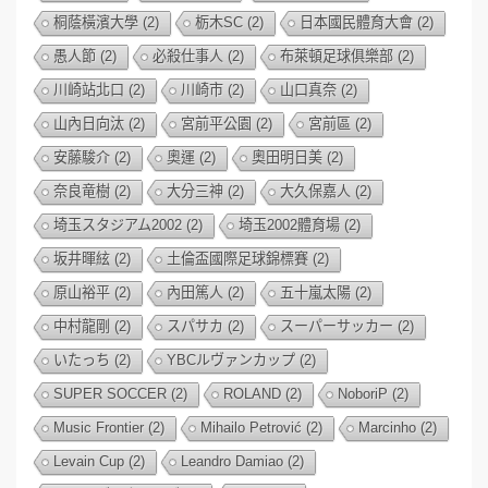
桐蔭橫濱大學
(2)
栃木SC
(2)
日本國民體育大會
(2)
愚人節
(2)
必殺仕事人
(2)
布萊頓足球俱樂部
(2)
川崎站北口
(2)
川崎市
(2)
山口真奈
(2)
山內日向汰
(2)
宮前平公園
(2)
宮前區
(2)
安藤駿介
(2)
奧運
(2)
奧田明日美
(2)
奈良竜樹
(2)
大分三神
(2)
大久保嘉人
(2)
埼玉スタジアム2002
(2)
埼玉2002體育場
(2)
坂井暉絃
(2)
土倫盃國際足球錦標賽
(2)
原山裕平
(2)
內田篤人
(2)
五十嵐太陽
(2)
中村龍剛
(2)
スパサカ
(2)
スーパーサッカー
(2)
いたっち
(2)
YBCルヴァンカップ
(2)
SUPER SOCCER
(2)
ROLAND
(2)
NoboriP
(2)
Music Frontier
(2)
Mihailo Petrović
(2)
Marcinho
(2)
Levain Cup
(2)
Leandro Damiao
(2)