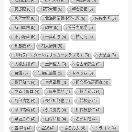
江藤高志
(6)
ERISON
(6)
伊藤達哉
(6)
鄭成龍
(6)
遠野大彌
(6)
轉會情報
(6)
宮代大聖
(6)
北海道岡薩多雷札幌
(6)
佐佐木旭
(6)
持山匡佑
(5)
轉會
(5)
等等力劇場
(5)
東京綠茵
(5)
千葉市原
(5)
贊助商
(5)
知念慶
(5)
柏太陽神
(5)
川崎フロンターレはサッカークラブです
(5)
天皇盃
(5)
大關友翔
(5)
土屋櫂大
(5)
名古屋鯨魚
(5)
台灣
(5)
仙台維加泰
(5)
やべっち
(5)
紺野和也
(4)
東急電鐵
(4)
斯文德布羅德森
(4)
やるよ俺は
(4)
麻生綠地
(4)
鷺沼兄弟
(4)
阿部浩之
(4)
長谷川龍也
(4)
若松慧
(4)
瀨川祐輔
(4)
永長鷹虎
(4)
松長根悠仁
(4)
早坂勇希
(4)
山村和也
(4)
名願斗哉
(4)
吉祥物
(4)
亞冠
(4)
ふろん太
(4)
ドラゴン
(4)