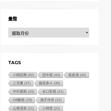
彙整
彙
整
TAGS
川崎前鋒
(82)
田中碧
(43)
板倉滉
(42)
三笘薰
(37)
脇坂泰斗
(36)
中村憲剛
(33)
谷口彰悟
(31)
OB動態
(29)
旗手怜央
(22)
山根視來
(21)
小林悠
(21)