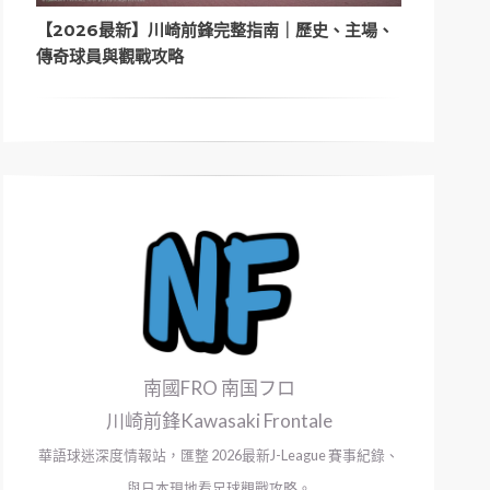
【2026最新】川崎前鋒完整指南｜歷史、主場、
傳奇球員與觀戰攻略
南國FRO 南国フロ
川崎前鋒Kawasaki Frontale
華語球迷深度情報站，匯整 2026最新J-League 賽事紀錄、
與日本現地看足球觀戰攻略。