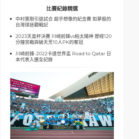
比賽紀錄精選
中村憲剛引退試合 超乎想像的紀念賽 如夢般的
台灣球迷觀戰記
2023天皇杯決賽 川崎前鋒vs柏太陽神 歷經120
分鐘苦戰與破天荒10人PK的奪冠
川崎前鋒-2022卡達世界盃 Road to Qatar 日
本代表入選全記錄