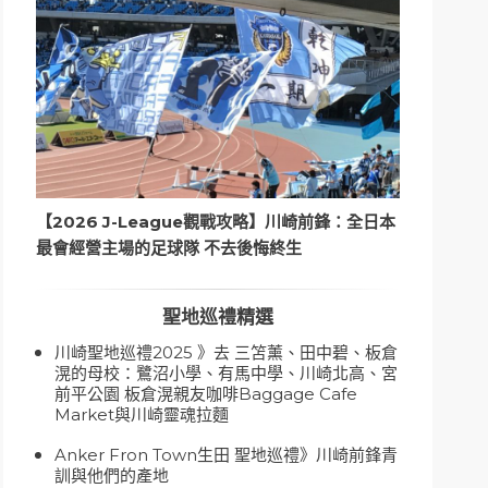
【2026 J-League觀戰攻略】川崎前鋒：全日本
最會經營主場的足球隊 不去後悔終生
聖地巡禮精選
川崎聖地巡禮2025 》去 三笘薰、田中碧、板倉
滉的母校：鷺沼小學、有馬中學、川崎北高、宮
前平公園 板倉滉親友咖啡Baggage Cafe
Market與川崎靈魂拉麵
Anker Fron Town生田 聖地巡禮》川崎前鋒青
訓與他們的產地