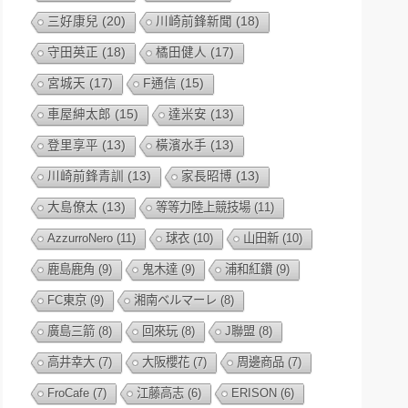
三好康兒
(20)
川崎前鋒新聞
(18)
守田英正
(18)
橘田健人
(17)
宮城天
(17)
F通信
(15)
車屋紳太郎
(15)
達米安
(13)
登里享平
(13)
橫濱水手
(13)
川崎前鋒青訓
(13)
家長昭博
(13)
大島僚太
(13)
等等力陸上競技場
(11)
AzzurroNero
(11)
球衣
(10)
山田新
(10)
鹿島鹿角
(9)
鬼木達
(9)
浦和紅鑽
(9)
FC東京
(9)
湘南ベルマーレ
(8)
廣島三箭
(8)
回來玩
(8)
J聯盟
(8)
高井幸大
(7)
大阪櫻花
(7)
周邊商品
(7)
FroCafe
(7)
江藤高志
(6)
ERISON
(6)