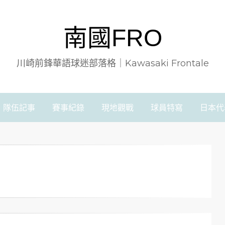
南國FRO
川崎前鋒華語球迷部落格｜Kawasaki Frontale
隊伍記事
賽事紀錄
現地觀戰
球員特寫
日本代