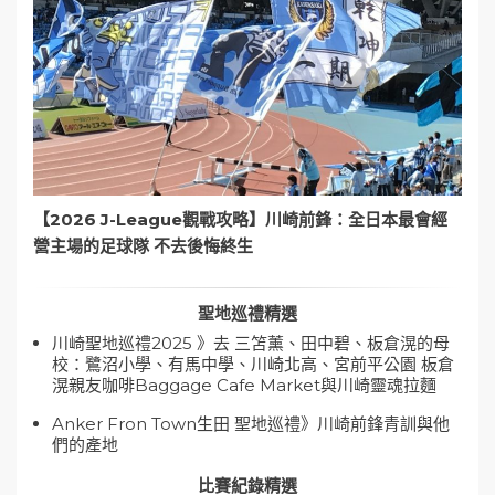
【2026 J-League觀戰攻略】川崎前鋒：全日本最會經
營主場的足球隊 不去後悔終生
聖地巡禮精選
川崎聖地巡禮2025 》去 三笘薰、田中碧、板倉滉的母
校：鷺沼小學、有馬中學、川崎北高、宮前平公園 板倉
滉親友咖啡Baggage Cafe Market與川崎靈魂拉麵
Anker Fron Town生田 聖地巡禮》川崎前鋒青訓與他
們的產地
比賽紀錄精選