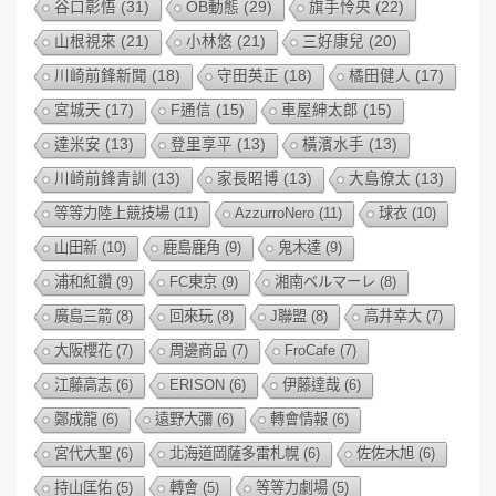
谷口彰悟
(31)
OB動態
(29)
旗手怜央
(22)
山根視來
(21)
小林悠
(21)
三好康兒
(20)
川崎前鋒新聞
(18)
守田英正
(18)
橘田健人
(17)
宮城天
(17)
F通信
(15)
車屋紳太郎
(15)
達米安
(13)
登里享平
(13)
橫濱水手
(13)
川崎前鋒青訓
(13)
家長昭博
(13)
大島僚太
(13)
等等力陸上競技場
(11)
AzzurroNero
(11)
球衣
(10)
山田新
(10)
鹿島鹿角
(9)
鬼木達
(9)
浦和紅鑽
(9)
FC東京
(9)
湘南ベルマーレ
(8)
廣島三箭
(8)
回來玩
(8)
J聯盟
(8)
高井幸大
(7)
大阪櫻花
(7)
周邊商品
(7)
FroCafe
(7)
江藤高志
(6)
ERISON
(6)
伊藤達哉
(6)
鄭成龍
(6)
遠野大彌
(6)
轉會情報
(6)
宮代大聖
(6)
北海道岡薩多雷札幌
(6)
佐佐木旭
(6)
持山匡佑
(5)
轉會
(5)
等等力劇場
(5)