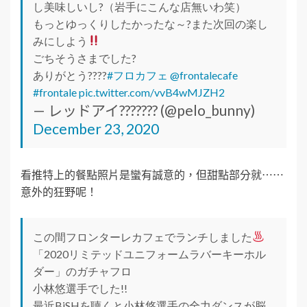
し美味しいし?（岩手にこんな店無いわ笑）
もっとゆっくりしたかったな～?また次回の楽し
みにしよう
ごちそうさまでした?
ありがとう????
#フロカフェ
@frontalecafe
#frontale
pic.twitter.com/vvB4wMJZH2
— レッドアイ??????? (@pelo_bunny)
December 23, 2020
看推特上的餐點照片是蠻有誠意的，但甜點部分就⋯⋯
意外的狂野呢！
この間フロンターレカフェでランチしました
「2020リミテッドユニフォームラバーキーホル
ダー」のガチャフロ
小林悠選手でした!!
最近BiSHを聴くと小林悠選手の全力ダンスが脳