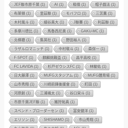
JEF聯市原千葉
(1)
AI
(1)
租借
(1)
帽子戲法
(1)
布萊頓
(1)
里茲聯
(1)
モバフロ
(1)
三笘薫
(1)
木村風斗
(1)
細谷真大
(1)
J聯賽
(1)
利茲聯
(1)
多摩川德比
(1)
馬魯西尼奧
(1)
GAKU-MC
(1)
北條聰
(1)
集英社
(1)
野田裕人
(1)
ラザルロマニッチ
(1)
中村敬斗
(1)
森保一
(1)
F-SPOT
(1)
麒麟挑戰盃
(1)
昌平高校
(1)
FC LAVIDA
(1)
杉戸ゼウシスFC
(1)
林駿佑
(1)
日大藤澤
(1)
MUFGスタジアム
(1)
MUFG體育場
(1)
山市秀翔
(1)
川崎前鋒後援會
(1)
町田
(1)
河原創
(1)
三浦颯太
(1)
谷口栄斗
(1)
市原千葉JEF聯
(1)
豬狩祐真
(1)
スベンド・ブローダーセン
(1)
冨安健洋
(1)
エリソン
(1)
SHISHAMO
(1)
市山秀翔
(1)