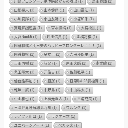
川崎フロンターレ絶体絶命からの脱出
(1)
島田泰輝
(1)
山根視来
(1)
山本健翔
(1)
山口雷法
(1)
小川真輝
(1)
小山友輔
(1)
小塚和季
(1)
實境解謎遊戲
(1)
宮本恒靖
(1)
大宮松鼠
(1)
大宮Nack5
(1)
坪田信貴
(1)
圍棋將棋
(1)
囲碁将棋と明日美のハッピーフロンターレ！！！
(1)
囲碁将棋
(1)
吳女士
(1)
吉田沙保里
(1)
吉田勇樹
(1)
叔父
(1)
原田大輔
(1)
南武線
(1)
兒玉翔太
(1)
元住吉
(1)
佐藤弘平
(1)
仙台維泰加
(1)
亞運
(1)
亞足聯U23錦標賽
(1)
乾坤一旗
(1)
中野島
(1)
中山雄太
(1)
中山和也
(1)
上福元直人
(1)
三浦成美
(1)
三國世界體育場北九州
(1)
ワルンタ
(1)
レノファ山口
(1)
ラジオ日本
(1)
ユニバーシアード
(1)
ベガッ太
(1)