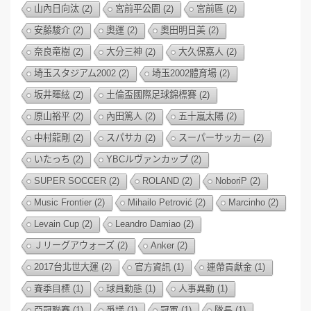
山內日向汰
(2)
宮前平公園
(2)
宮前區
(2)
安藤駿介
(2)
奧運
(2)
奧田明日美
(2)
奈良竜樹
(2)
大分三神
(2)
大久保嘉人
(2)
埼玉スタジアム2002
(2)
埼玉2002體育場
(2)
坂井暉絃
(2)
土倫盃國際足球錦標賽
(2)
原山裕平
(2)
內田篤人
(2)
五十嵐太陽
(2)
中村龍剛
(2)
スパサカ
(2)
スーパーサッカー
(2)
いたっち
(2)
YBCルヴァンカップ
(2)
SUPER SOCCER
(2)
ROLAND
(2)
NoboriP
(2)
Music Frontier
(2)
Mihailo Petrović
(2)
Marcinho
(2)
Levain Cup
(2)
Leandro Damiao
(2)
Ｊリーグアウォーズ
(2)
Anker
(2)
2017台北世大運
(2)
官方資訊
(1)
連帶貢獻金
(1)
賽季目標
(1)
球員動態
(1)
人事異動
(1)
亞冠聯賽
(1)
爭議
(1)
冠軍
(1)
隊長
(1)