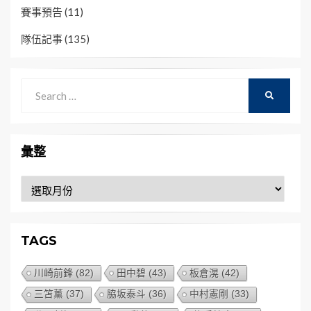
賽事預告
(11)
隊伍記事
(135)
Search
SEARCH
for:
彙整
彙
整
TAGS
川崎前鋒
(82)
田中碧
(43)
板倉滉
(42)
三笘薰
(37)
脇坂泰斗
(36)
中村憲剛
(33)