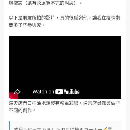
與擺設（還有永遠買不完的周邊）。
以下是朋友所拍的影片，真的很感謝他，讓我在疫情期
間多了些參與感。
這天店門口柏油地還沒有粉筆彩繪，通常店員都會做些
不同的創作。
本日もやってみました!!?お絵描きコーナー
果