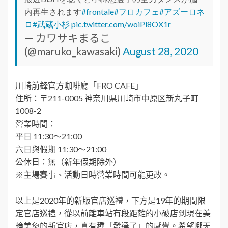
内再生されます
#frontale
#フロカフェ
#アズーロネ
ロ
#武蔵小杉
pic.twitter.com/woiPl8OX1r
— カワサキまるこ
(@maruko_kawasaki)
August 28, 2020
川崎前鋒官方咖啡廳「FRO CAFE」
住所：〒211-0005 神奈川県川崎市中原区新丸子町
1008-2
營業時間：
平日 11:30～21:00
六日與假期 11:30～21:00
公休日：無（新年假期除外）
※主場賽事、活動日時營業時間可能更改。
以上是2020年的新版官店巡禮，下方是19年的期間限
定官店巡禮，從以前離車站有段距離的小
破
店到現在美
輪美奐的新官店，真有種「發達了」的感覺。希望哪天