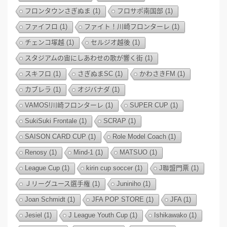
フロンタウンさぎぬま
(1)
フロサポ南国部
(1)
ファイフロ
(1)
ファイト！川崎フロンターレ
(1)
チェンコ塚越
(1)
セルジオ越後
(1)
スタジアムの宙にしあわせの歌が響く街
(1)
スキフロ
(1)
さぎぬまSC
(1)
かわさきFM
(1)
カブレラ
(1)
オジバナダ
(1)
VAMOS!川崎フロンターレ
(1)
SUPER CUP
(1)
SukiSuki Frontale
(1)
SCRAP
(1)
SAISON CARD CUP
(1)
Role Model Coach
(1)
Renosy
(1)
Mind-1
(1)
MATSUO
(1)
League Cup
(1)
kirin cup soccer
(1)
J聯盟門票
(1)
Ｊリーグユース選手権
(1)
Juniniho
(1)
Joan Schmidt
(1)
JFA POP STORE
(1)
JFA
(1)
Jesiel
(1)
J League Youth Cup
(1)
Ishikawako
(1)