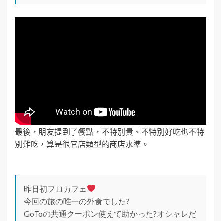
最後，朋友提到了餐點，不特別貴、不特別好吃也不特
別難吃，算是很官店類型的商店水準。
昨日初フロカフェ
今回の旅の唯一の外食でした?
GoToの共通クーポン使えて助かった?オシャレだ