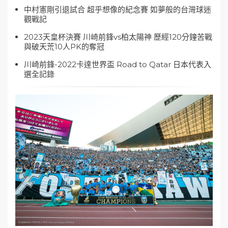
中村憲剛引退試合 超乎想像的紀念賽 如夢般的台灣球迷
觀戰記
2023天皇杯決賽 川崎前鋒vs柏太陽神 歷經120分鐘苦戰
與破天荒10人PK的奪冠
川崎前鋒-2022卡達世界盃 Road to Qatar 日本代表入
選全記錄