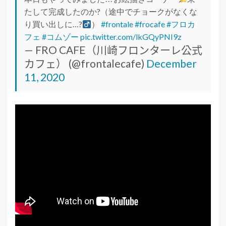
たして完成したのか?（途中でチョークがなくな
り買い出しに…?‍
）
#frontale
#frocafe
#フロカ
フェ
#コムゾー
pic.twitter.com/lkGQyPNI9z
— FRO CAFE（川崎フロンターレ公式
カフェ） (@frontalecafe)
December
11, 2020