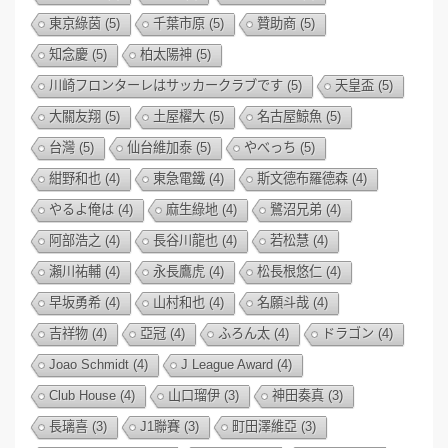
東京綠茵
(5)
千葉市原
(5)
贊助商
(5)
知念慶
(5)
柏太陽神
(5)
川崎フロンターレはサッカークラブです
(5)
天皇盃
(5)
大關友翔
(5)
土屋櫂大
(5)
名古屋鯨魚
(5)
台灣
(5)
仙台維加泰
(5)
やべっち
(5)
紺野和也
(4)
東急電鐵
(4)
斯文德布羅德森
(4)
やるよ俺は
(4)
麻生綠地
(4)
鷺沼兄弟
(4)
阿部浩之
(4)
長谷川龍也
(4)
若松慧
(4)
瀨川祐輔
(4)
永長鷹虎
(4)
松長根悠仁
(4)
早坂勇希
(4)
山村和也
(4)
名願斗哉
(4)
吉祥物
(4)
亞冠
(4)
ふろん太
(4)
ドラゴン
(4)
Joao Schmidt
(4)
J League Award
(4)
Club House
(4)
山口瑠伊
(3)
神田奏真
(3)
長璃喜
(3)
J1聯賽
(3)
町田澤維亞
(3)