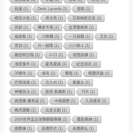
新援
(1)
Derik Lacerda
(1)
旅歐
(1)
橫田大祐
(1)
席米奇
(1)
范韋梅斯克肯
(1)
英超
(1)
轉會市場
(1)
金澤薩維根
(1)
福島聯
(1)
J3聯賽
(1)
一日兩戰
(1)
艾拉
(1)
青訓
(1)
升一線隊
(1)
小川尋斗
(1)
藤田明日翔
(1)
U-21
(1)
夜間訓練
(1)
洩密事件
(1)
霍馬雷諾
(1)
紀念球衣
(1)
30週年
(1)
桌布
(1)
賽程
(1)
媒體評論
(1)
巴西球員
(1)
北九州
(1)
東廉太
(1)
神橋良汰
(1)
凱奇·凱羅斯
(1)
TEK
(1)
佩德羅·羅馬諾
(1)
中嶋圓野
(1)
久保建英
(1)
雅虎運動
(1)
出走文創
(1)
2026世界盃足球賽觀戰專輯
(1)
體能教練
(1)
總教練
(1)
高橋哲也
(1)
長橋康弘
(1)