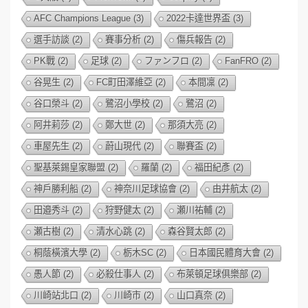
AFC Champions League
(3)
2022卡達世界盃
(3)
選手訪談
(2)
賽事分析
(2)
傷兵報告
(2)
PK戰
(2)
足球
(2)
ファンフロ
(2)
FanFRO
(2)
谷晃生
(2)
FC町田澤維亞
(2)
本間凜
(2)
谷口榮斗
(2)
鷺沼小學校
(2)
鷺沼
(2)
阿井莉莎
(2)
鄭大世
(2)
那須大亮
(2)
車屋先生
(2)
蔚山現代
(2)
聯賽盃
(2)
聖基萊錫皇家聯盟
(2)
羅蘭
(2)
福田紀彥
(2)
神戶勝利船
(2)
神奈川足球協會
(2)
由井航太
(2)
田邉秀斗
(2)
狩野健太
(2)
瀬川祐輔
(2)
瀬古樹
(2)
清水心跳
(2)
森谷賢太郎
(2)
桐蔭橫濱大學
(2)
栃木SC
(2)
日本國民體育大會
(2)
愚人節
(2)
必殺仕事人
(2)
布萊頓足球俱樂部
(2)
川崎站北口
(2)
川崎市
(2)
山口真奈
(2)