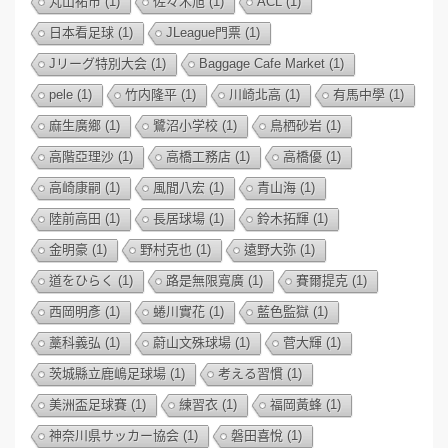
丸山祐市
(1)
佐々木旭
(1)
ACL
(1)
日本看足球
(1)
JLeague門票
(1)
Jリーグ特別大会
(1)
Baggage Cafe Market
(1)
pele
(1)
竹内隆平
(1)
川崎北高
(1)
有馬中學
(1)
麻生廣鄉
(1)
鷺沼小学校
(1)
鳥栖砂岩
(1)
高階亞理沙
(1)
高橋工務店
(1)
高橋優
(1)
高崎康嗣
(1)
風間八宏
(1)
青山海
(1)
陸前高田
(1)
長居球場
(1)
鈴木拓輝
(1)
金明豪
(1)
野村克也
(1)
遠野大弥
(1)
道をひらく
(1)
路是無限寬廣
(1)
賽爾提克
(1)
西岡明彥
(1)
蜷川實花
(1)
藍色監獄
(1)
藁科義弘
(1)
蔚山文殊球場
(1)
菅大輝
(1)
茨城縣立鹿嶋足球場
(1)
考える習慣
(1)
美洲盃足球賽
(1)
練習衣
(1)
福岡黃蜂
(1)
神奈川県サッカー協会
(1)
磐田喜悅
(1)