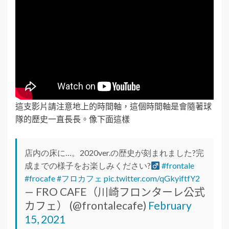
這支影片請注意地上的時間軸，這個時間軸是會隨著球
隊的歷史一直長長。像下面這樣
店内の床に…。2020ver.の歴史が刻まれました?完
成までの様子をお楽しみください?‍
#frontale
#frocafe
#フロカフェ
pic.twitter.com/qGkyiftfY2
— FRO CAFE（川崎フロンターレ公式
カフェ） (@frontalecafe)
February
15, 2021