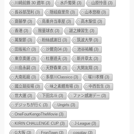
川崎前鋒 30 週年
(3)
水戶蜀葵
(3)
山原怜音
(3)
長谷部茂利
(3)
隠岐麻里奈
(3)
山本悠樹
(3)
齋藤學
(3)
鳥重弁当車屋
(3)
高木聖佳
(3)
香港
(3)
限量球衣
(3)
謎之練習生
(3)
萬聖節
(3)
粉絲感謝日
(3)
筑波大學
(3)
田坂祐介
(3)
沙爾克04
(3)
池谷祐輔
(3)
東京奧運
(3)
杜塞道夫
(3)
新井章太
(3)
川島永嗣
(3)
天野春果
(3)
大関友翔
(3)
大南拓磨
(3)
多摩川Classico
(3)
塚川孝輝
(3)
國立競技場
(3)
味之素體育場
(3)
中西哲生
(3)
世大運
(3)
下田北斗
(3)
ファン感謝デー
(3)
デジッちが行く
(3)
Ungirls
(3)
OneFourKengoTheMovie
(3)
KIRIN CHALLENGE CUP
(3)
J-League
(3)
G大阪
(3)
FronTown
(3)
cosplay
(3)