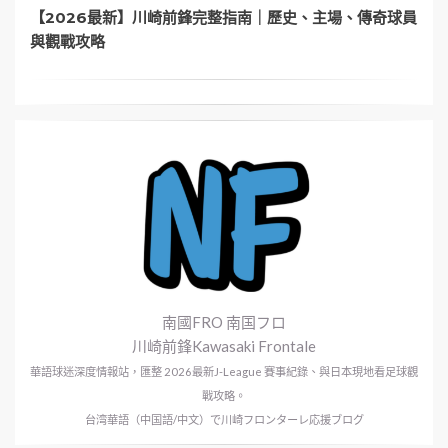
【2026最新】川崎前鋒完整指南｜歷史、主場、傳奇球員
與觀戰攻略
南國FRO 南国フロ
川崎前鋒Kawasaki Frontale
華語球迷深度情報站，匯整 2026最新J-League 賽事紀錄、與日本現地看足球觀
戰攻略。
台湾華語（中国語/中文）で川崎フロンターレ応援ブログ