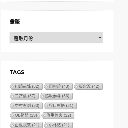
彙整
彙
整
TAGS
川崎前鋒
(82)
田中碧
(43)
板倉滉
(42)
三笘薰
(37)
脇坂泰斗
(36)
中村憲剛
(33)
谷口彰悟
(31)
OB動態
(29)
旗手怜央
(22)
山根視來
(21)
小林悠
(21)