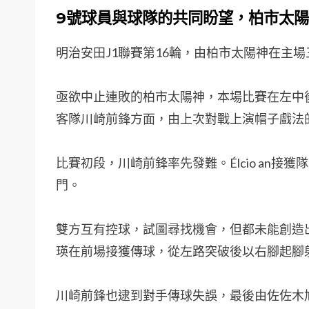
9號球員與球隊的共同盼望，柏市太
明治安田J1聯賽第16輪，由柏市太陽神在主
亟欲中止連敗的柏市太陽神，本場比賽在左中
客隊川崎前鋒方面，由上次對戰上演帽子戲法的Él
比賽初段，川崎前鋒率先發難。Élcio an
門。
雙方互有控球，試圖尋找機會，但都未能創造
瑛在前場接獲傳球，從左路突破後以右腳起腳
川崎前鋒也逮到對手傳球失誤，最後由佐佐木