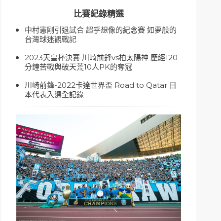
比賽紀錄精選
中村憲剛引退試合 超乎想像的紀念賽 如夢般的
台灣球迷觀戰記
2023天皇杯決賽 川崎前鋒vs柏太陽神 歷經120
分鐘苦戰與破天荒10人PK的奪冠
川崎前鋒-2022卡達世界盃 Road to Qatar 日
本代表入選全記錄