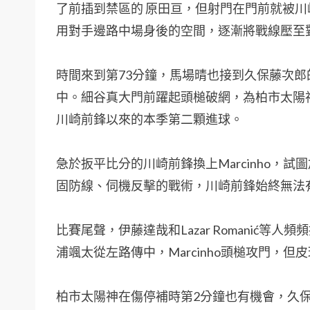
了前插到禁區的 原田亘，但射門在門前就被
用對手邊路中場身後的空間，逐漸將戰線壓至
時間來到第73分鐘，馬場晴也接到久保藤次
中。細谷真大門前躍起頭槌破網，為柏市太陽
川崎前鋒以來的本季第二顆進球。
急於扳平比分的川崎前鋒換上Marcinho，
固防線、伺機反擊的戰術，川崎前鋒始終無法
比賽尾聲，伊藤達哉和Lazar Romanić
浦颯太從左路傳中，Marcinho頭槌攻門，但
柏市太陽神在傷停補時第2分鐘也有機會，久