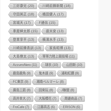
三好康兒
(20)
川崎前鋒新聞
(18)
守田英正
(18)
橘田健人
(17)
宮城天
(17)
F通信
(15)
車屋紳太郎
(15)
達米安
(13)
登里享平
(13)
橫濱水手
(13)
川崎前鋒青訓
(13)
家長昭博
(13)
大島僚太
(13)
等等力陸上競技場
(11)
AzzurroNero
(11)
球衣
(10)
山田新
(10)
鹿島鹿角
(9)
鬼木達
(9)
浦和紅鑽
(9)
FC東京
(9)
湘南ベルマーレ
(8)
廣島三箭
(8)
回來玩
(8)
J聯盟
(8)
高井幸大
(7)
大阪櫻花
(7)
周邊商品
(7)
FroCafe
(7)
江藤高志
(6)
ERISON
(6)