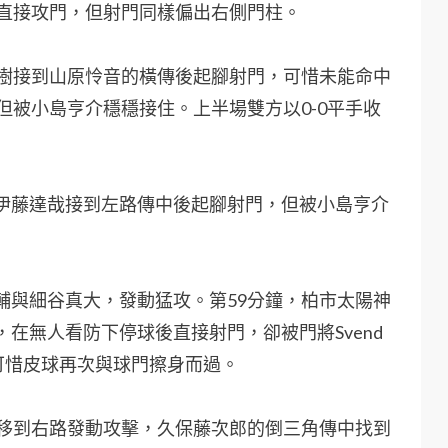
會直接攻門，但射門同樣偏出右側門柱。
悠樹接到山原怜音的橫傳後起腳射門，可惜未能命中
但被小島亨介穩穩接住。上半場雙方以0-0平手收
伊藤達哉接到左路傳中後起腳射門，但被小島亨介
輔與細谷真大，發動猛攻。第59分鐘，柏市太陽神
在無人看防下停球後直接射門，卻被門將Svend
，可惜皮球再次與球門擦身而過。
轉移到右路發動攻擊，久保藤次郎的倒三角傳中找到