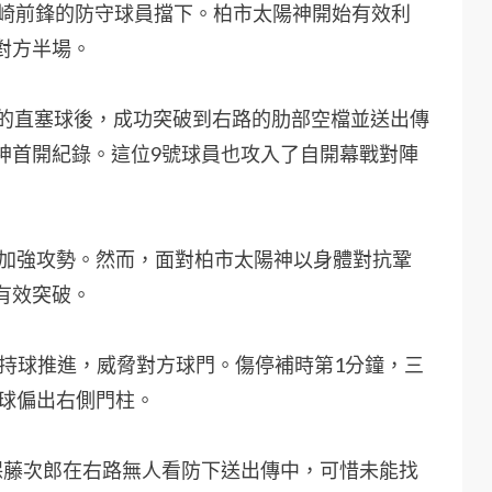
川崎前鋒的防守球員擋下。柏市太陽神開始有效利
對方半場。
郎的直塞球後，成功突破到右路的肋部空檔並送出傳
神首開紀錄。這位9號球員也攻入了自開幕戰對陣
試圖加強攻勢。然而，面對柏市太陽神以身體對抗鞏
有效突破。
等人頻頻持球推進，威脅對方球門。傷停補時第1分鐘，三
皮球偏出右側門柱。
保藤次郎在右路無人看防下送出傳中，可惜未能找