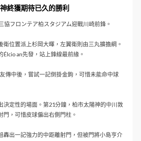
陽神終獲期待已久的勝利
場三協フロンテア柏スタジアム迎戰川崎前鋒。
後衛位置派上杉岡大暉，左翼衛則由三丸擴擔綱。
cio an先發，站上鋒線最前緣。
接獲隊友傳中後，嘗試一記倒掛金鉤，可惜未能命中球
出決定性的場面。第21分鐘，柏市太陽神的中川敦
射門，可惜皮球偏出右側門柱。
旭轟出一記強力的中距離射門，但被門將小島亨介