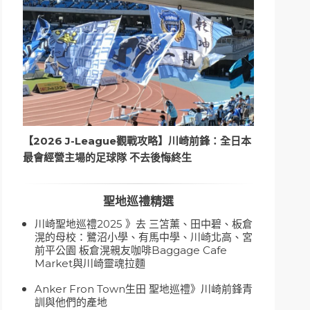
【2026 J-League觀戰攻略】川崎前鋒：全日本
最會經營主場的足球隊 不去後悔終生
聖地巡禮精選
川崎聖地巡禮2025 》去 三笘薰、田中碧、板倉
滉的母校：鷺沼小學、有馬中學、川崎北高、宮
前平公園 板倉滉親友咖啡Baggage Cafe
Market與川崎靈魂拉麵
Anker Fron Town生田 聖地巡禮》川崎前鋒青
訓與他們的產地