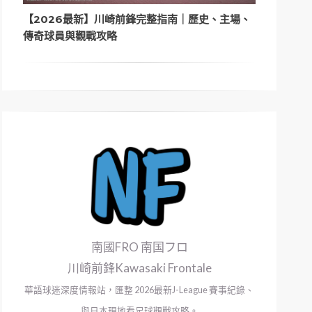
【2026最新】川崎前鋒完整指南｜歷史、主場、
傳奇球員與觀戰攻略
南國FRO 南国フロ
川崎前鋒Kawasaki Frontale
華語球迷深度情報站，匯整 2026最新J-League 賽事紀錄、
與日本現地看足球觀戰攻略。