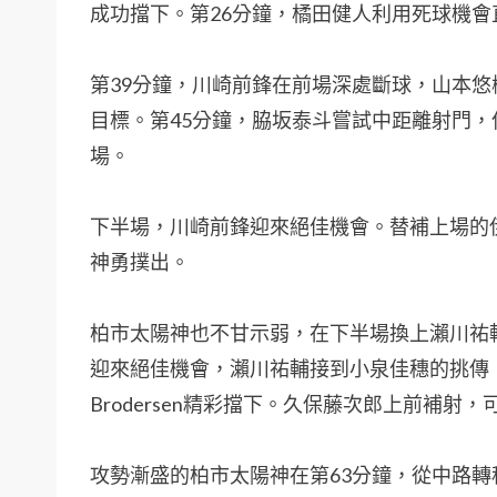
成功擋下。第26分鐘，橘田健人利用死球機
第39分鐘，川崎前鋒在前場深處斷球，山本
目標。第45分鐘，脇坂泰斗嘗試中距離射門，
場。
下半場，川崎前鋒迎來絕佳機會。替補上場的
神勇撲出。
柏市太陽神也不甘示弱，在下半場換上瀨川祐
迎來絕佳機會，瀨川祐輔接到小泉佳穗的挑傳，
Brodersen精彩擋下。久保藤次郎上前補射
攻勢漸盛的柏市太陽神在第63分鐘，從中路