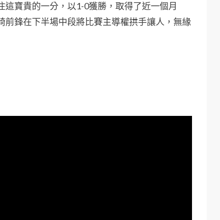
這寶貴的一分，以1-0獲勝，取得了近一個月
崎前鋒在下半場中段將比賽主導權拱手讓人，無緣