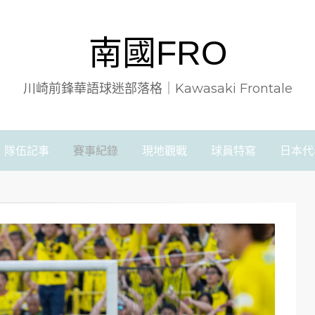
南國FRO
川崎前鋒華語球迷部落格｜Kawasaki Frontale
隊伍記事
賽事紀錄
現地觀戰
球員特寫
日本代