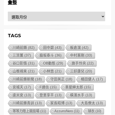
彙整
彙
整
TAGS
川崎前鋒
(82)
田中碧
(43)
板倉滉
(42)
三笘薰
(37)
脇坂泰斗
(36)
中村憲剛
(33)
谷口彰悟
(31)
OB動態
(29)
旗手怜央
(22)
山根視來
(21)
小林悠
(21)
三好康兒
(20)
川崎前鋒新聞
(18)
守田英正
(18)
橘田健人
(17)
宮城天
(17)
F通信
(15)
車屋紳太郎
(15)
達米安
(13)
登里享平
(13)
橫濱水手
(13)
川崎前鋒青訓
(13)
家長昭博
(13)
大島僚太
(13)
等等力陸上競技場
(11)
AzzurroNero
(11)
球衣
(10)