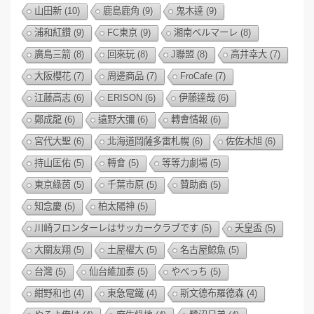
山田新
(10)
鹿島鹿角
(9)
鬼木達
(9)
浦和紅鑽
(9)
FC東京
(9)
湘南ベルマーレ
(8)
廣島三箭
(8)
回來玩
(8)
J聯盟
(8)
高井幸大
(7)
大阪櫻花
(7)
周邊商品
(7)
FroCafe
(7)
江藤高志
(6)
ERISON
(6)
伊藤達哉
(6)
鄭成龍
(6)
遠野大彌
(6)
轉會情報
(6)
宮代大聖
(6)
北海道岡薩多雷札幌
(6)
佐佐木旭
(6)
持山匡佑
(5)
轉會
(5)
等等力劇場
(5)
東京綠茵
(5)
千葉市原
(5)
贊助商
(5)
知念慶
(5)
柏太陽神
(5)
川崎フロンターレはサッカークラブです
(5)
天皇盃
(5)
大關友翔
(5)
土屋櫂大
(5)
名古屋鯨魚
(5)
台灣
(5)
仙台維加泰
(5)
やべっち
(5)
紺野和也
(4)
東急電鐵
(4)
斯文德布羅德森
(4)