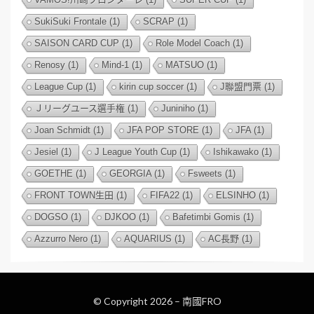
SukiSuki Frontale
(1)
SCRAP
(1)
SAISON CARD CUP
(1)
Role Model Coach
(1)
Renosy
(1)
Mind-1
(1)
MATSUO
(1)
League Cup
(1)
kirin cup soccer
(1)
J聯盟門票
(1)
Ｊリーグユース選手権
(1)
Juniniho
(1)
Joan Schmidt
(1)
JFA POP STORE
(1)
JFA
(1)
Jesiel
(1)
J League Youth Cup
(1)
Ishikawako
(1)
GOETHE
(1)
GEORGIA
(1)
Fsweets
(1)
FRONT TOWN生田
(1)
FIFA22
(1)
ELSINHO
(1)
DOGSO
(1)
DJKOO
(1)
Bafetimbi Gomis
(1)
Azzurro Nero
(1)
AQUARIUS
(1)
AC長野
(1)
© Copyright 2026 –
南國FRO