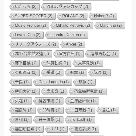
いたっち
(2)
YBCルヴァンカップ
(2)
SUPER SOCCER
(2)
ROLAND
(2)
NoboriP
(2)
Music Frontier
(2)
Mihailo Petrović
(2)
Marcinho
(2)
Levain Cup
(2)
Leandro Damiao
(2)
Ｊリーグアウォーズ
(2)
Anker
(2)
2017台北世大運
(2)
官方資訊
(1)
連帶貢獻金
(1)
賽季目標
(1)
球員動態
(1)
人事異動
(1)
亞冠聯賽
(1)
爭議
(1)
冠軍
(1)
隊長
(1)
新援
(1)
Derik Lacerda
(1)
旅歐
(1)
橫田大祐
(1)
席米奇
(1)
范韋梅斯克肯
(1)
英超
(1)
轉會市場
(1)
金澤薩維根
(1)
福島聯
(1)
J3聯賽
(1)
一日兩戰
(1)
艾拉
(1)
青訓
(1)
升一線隊
(1)
小川尋斗
(1)
藤田明日翔
(1)
U-21
(1)
夜間訓練
(1)