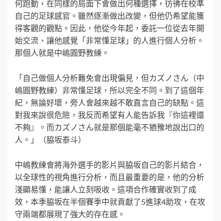
何跑動，在同樣的局面下會做出何種選擇，彷彿在校準
自己的足球感官。雖然逐漸做出改變，但他仍希望能獲
得客觀的觀點。因此，他從今年起，委託一位從去年開
始交流、讓他感覺「非常懂足球」的人進行個人分析。
那個人就是中嶋圓野教練。
「自己做個人分析難免會出現偏見，但カズノさん（中
嶋圓野教練）非常懂足球，所以完全不同。到了這個年
紀，無論好壞，旁人會越來越不敢直言自己的缺點。這
對我來說很危險，我反而希望有人能告訴我『你這裡還
不夠』。而カズノさん就是那個能毫不猶豫地說出口的
人。」（脇坂泰斗）
中嶋教練會將海外選手的影片與脇坂自己的影片結合，
以全球性的視角進行分析，而且最重要的是，他的分析
淺顯易懂，能讓人立刻吸收。這項合作確實收到了成
效，本季脇坂在半個賽季中就貢獻了5進球4助攻，在攻
守兩端都展現了強大的存在感。