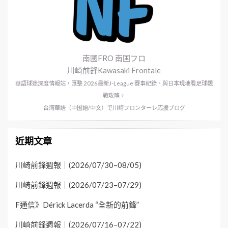
南國FRO 南国フロ
川崎前鋒Kawasaki Frontale
華語球迷深度情報站，匯整 2026最新J-League 賽事紀錄、與日本現地看足球觀
戰攻略。
台湾華語（中国語/中文）で川崎フロンターレ応援ブログ
近期文章
川崎前鋒週報｜(2026/07/30–08/05)
川崎前鋒週報｜(2026/07/23–07/29)
F通信》Dérick Lacerda “全新的前鋒”
川崎前鋒週報｜(2026/07/16–07/22)