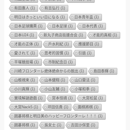
有田惠人
(1)
有吉弘行
(1)
明日はきっといい日になる
(1)
日本青年盃
(1)
日本足球購票
(1)
日本足球
(1)
日本代表
(1)
日本U24
(1)
新丸子商店街連合会
(1)
才能的真相
(1)
才能の正体
(1)
戶水利紀
(1)
應援節目
(1)
愛されて
(1)
思考的習慣
(1)
引退
(1)
平塚競技場
(1)
市制紀念日
(1)
川崎フロンターレ絶体絶命からの脱出
(1)
島田泰輝
(1)
山根視来
(1)
山本健翔
(1)
山口雷法
(1)
小川真輝
(1)
小山友輔
(1)
小塚和季
(1)
實境解謎遊戲
(1)
宮本恒靖
(1)
大宮松鼠
(1)
大宮Nack5
(1)
坪田信貴
(1)
圍棋將棋
(1)
囲碁将棋と明日美のハッピーフロンターレ！！！
(1)
囲碁将棋
(1)
吳女士
(1)
吉田沙保里
(1)