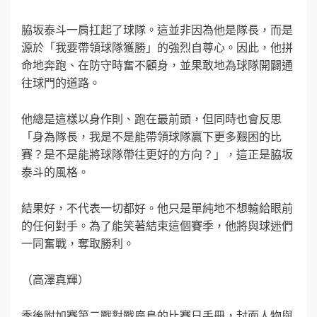
脇坂泰斗一肩扛起了球隊。這並非因為他是隊長，而是
源於「我要帶領球隊獲勝」的強烈自尊心。因此，他拼
命地奔跑、在防守時奮不顧身，並果敢地為球隊開闢通
往球門的道路。
他總是這樣以身作則、跑在最前頭，但同時也會反思
「身為隊長，我是不是能帶領球隊贏下更多艱困的比
賽？是不是能將球隊帶往更好的方向？」，這正是脇坂
泰斗的風格。
結果好，不代表一切都好。他只是單純地不想輸給眼前
的任何對手。為了能笑著結束這個賽季，他將與球迷們
一同奮戰，奪取勝利。
（高澤真輝）
季後附加賽第二戰對戰廣島的比賽日手冊，封面人物與