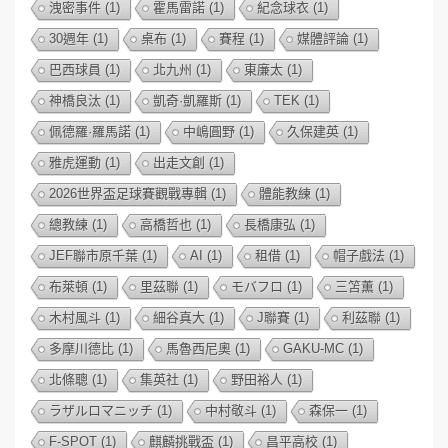
洩密事件
(1)
霍馬雷諾
(1)
紀念球衣
(1)
30週年
(1)
桌布
(1)
賽程
(1)
媒體評論
(1)
巴西球員
(1)
北九州
(1)
東廉太
(1)
神橋良汰
(1)
凱奇·凱羅斯
(1)
TEK
(1)
佩德羅·羅馬諾
(1)
中嶋圓野
(1)
久保建英
(1)
雅虎運動
(1)
出走文創
(1)
2026世界盃足球賽觀戰專輯
(1)
體能教練
(1)
總教練
(1)
高橋哲也
(1)
長橋康弘
(1)
JEF聯市原千葉
(1)
AI
(1)
租借
(1)
帽子戲法
(1)
布萊頓
(1)
里茲聯
(1)
モバフロ
(1)
三笘薫
(1)
木村風斗
(1)
細谷真大
(1)
J聯賽
(1)
利茲聯
(1)
多摩川德比
(1)
馬魯西尼奧
(1)
GAKU-MC
(1)
北條聰
(1)
集英社
(1)
野田裕人
(1)
ラザルロマニッチ
(1)
中村敬斗
(1)
森保一
(1)
F-SPOT
(1)
麒麟挑戰盃
(1)
昌平高校
(1)