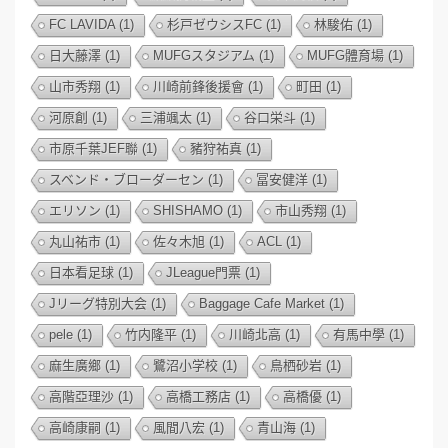
FC LAVIDA
(1)
杉戸ゼウシスFC
(1)
林駿佑
(1)
日大藤澤
(1)
MUFGスタジアム
(1)
MUFG體育場
(1)
山市秀翔
(1)
川崎前鋒後援會
(1)
町田
(1)
河原創
(1)
三浦颯太
(1)
谷口栄斗
(1)
市原千葉JEF聯
(1)
豬狩祐真
(1)
スベンド・ブローダーセン
(1)
冨安健洋
(1)
エリソン
(1)
SHISHAMO
(1)
市山秀翔
(1)
丸山祐市
(1)
佐々木旭
(1)
ACL
(1)
日本看足球
(1)
JLeague門票
(1)
Jリーグ特別大会
(1)
Baggage Cafe Market
(1)
pele
(1)
竹内隆平
(1)
川崎北高
(1)
有馬中學
(1)
麻生廣鄉
(1)
鷺沼小学校
(1)
鳥栖砂岩
(1)
高階亞理沙
(1)
高橋工務店
(1)
高橋優
(1)
高崎康嗣
(1)
風間八宏
(1)
青山海
(1)