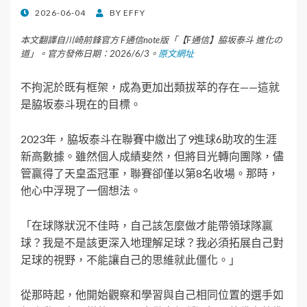
POSTED
2026-06-04
BY
EFFY
ON
本文翻譯自川崎前鋒官方 F通信note版「【F通信】脇坂泰斗 進化の
道」。官方發佈日期：2026/6/3。
原文網址
不拘泥於既有框架，成為更加出類拔萃的存在——這就
是脇坂泰斗現在的目標。
2023年，脇坂泰斗在聯賽中繳出了9進球6助攻的生涯
新高數據。雖然個人成績斐然，但將目光轉向團隊，儘
管贏得了天皇盃冠軍，聯賽卻僅以第8名收場。那時，
他心中浮現了一個想法。
「在球隊狀況不佳時，自己該怎麼做才能帶領球隊贏
球？我是不是該更深入地理解足球？我必須拓展自己對
足球的視野，不能讓自己的思維就此僵化。」
從那時起，他開始觀察和學習與自己相同位置的選手如