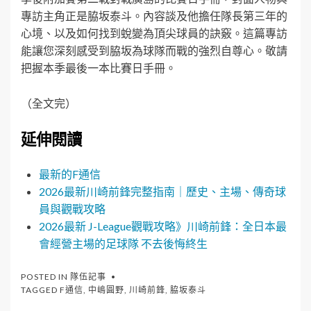
專訪主角正是脇坂泰斗。內容談及他擔任隊長第三年的
心境、以及如何找到蛻變為頂尖球員的訣竅。這篇專訪
能讓您深刻感受到脇坂為球隊而戰的強烈自尊心。敬請
把握本季最後一本比賽日手冊。
（全文完）
延伸閱讀
最新的F通信
2026最新川崎前鋒完整指南｜歷史、主場、傳奇球
員與觀戰攻略
2026最新 J-League觀戰攻略》川崎前鋒：全日本最
會經營主場的足球隊 不去後悔終生
POSTED IN
隊伍記事
TAGGED
F通信
,
中嶋圓野
,
川崎前鋒
,
脇坂泰斗