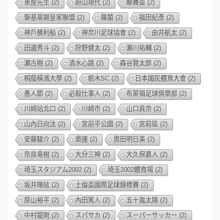
車屋先生
(2)
蔚山現代
(2)
聯賽盃
(2)
聖基萊錫皇家聯盟
(2)
羅蘭
(2)
福田紀彥
(2)
神戶勝利船
(2)
神奈川足球協會
(2)
由井航太
(2)
田邉秀斗
(2)
狩野健太
(2)
瀬川祐輔
(2)
瀬古樹
(2)
清水心跳
(2)
森谷賢太郎
(2)
桐蔭橫濱大學
(2)
栃木SC
(2)
日本國民體育大會
(2)
愚人節
(2)
必殺仕事人
(2)
布萊頓足球俱樂部
(2)
川崎站北口
(2)
川崎市
(2)
山口真奈
(2)
山內日向汰
(2)
宮前平公園
(2)
宮前區
(2)
安藤駿介
(2)
奧運
(2)
奧田明日美
(2)
奈良竜樹
(2)
大分三神
(2)
大久保嘉人
(2)
埼玉スタジアム2002
(2)
埼玉2002體育場
(2)
坂井暉絃
(2)
土倫盃國際足球錦標賽
(2)
原山裕平
(2)
內田篤人
(2)
五十嵐太陽
(2)
中村龍剛
(2)
スパサカ
(2)
スーパーサッカー
(2)