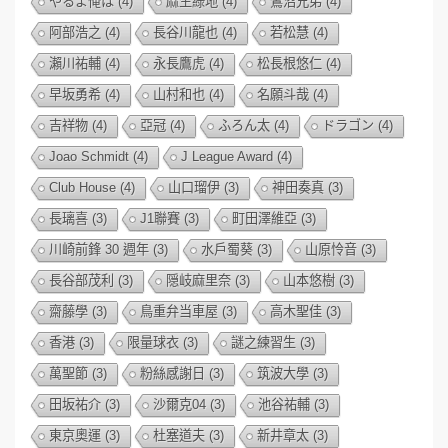
やるよ俺は
(4)
麻生綠地
(4)
鷺沼兄弟
(4)
阿部浩之
(4)
長谷川龍也
(4)
若松慧
(4)
瀨川祐輔
(4)
永長鷹虎
(4)
松長根悠仁
(4)
早坂勇希
(4)
山村和也
(4)
名願斗哉
(4)
吉祥物
(4)
亞冠
(4)
ふろん太
(4)
ドラゴン
(4)
Joao Schmidt
(4)
J League Award
(4)
Club House
(4)
山口瑠伊
(3)
神田奏真
(3)
長璃喜
(3)
J1聯賽
(3)
町田澤維亞
(3)
川崎前鋒 30 週年
(3)
水戶蜀葵
(3)
山原怜音
(3)
長谷部茂利
(3)
隠岐麻里奈
(3)
山本悠樹
(3)
齋藤學
(3)
鳥重弁当車屋
(3)
高木聖佳
(3)
香港
(3)
限量球衣
(3)
謎之練習生
(3)
萬聖節
(3)
粉絲感謝日
(3)
筑波大學
(3)
田坂祐介
(3)
沙爾克04
(3)
池谷祐輔
(3)
東京奧運
(3)
杜塞道夫
(3)
新井章太
(3)