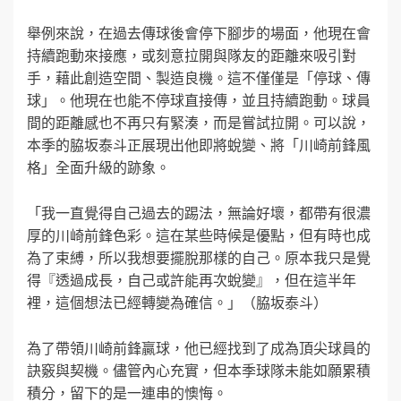
舉例來說，在過去傳球後會停下腳步的場面，他現在會
持續跑動來接應，或刻意拉開與隊友的距離來吸引對
手，藉此創造空間、製造良機。這不僅僅是「停球、傳
球」。他現在也能不停球直接傳，並且持續跑動。球員
間的距離感也不再只有緊湊，而是嘗試拉開。可以說，
本季的脇坂泰斗正展現出他即將蛻變、將「川崎前鋒風
格」全面升級的跡象。
「我一直覺得自己過去的踢法，無論好壞，都帶有很濃
厚的川崎前鋒色彩。這在某些時候是優點，但有時也成
為了束縛，所以我想要擺脫那樣的自己。原本我只是覺
得『透過成長，自己或許能再次蛻變』，但在這半年
裡，這個想法已經轉變為確信。」（脇坂泰斗）
為了帶領川崎前鋒贏球，他已經找到了成為頂尖球員的
訣竅與契機。儘管內心充實，但本季球隊未能如願累積
積分，留下的是一連串的懊悔。