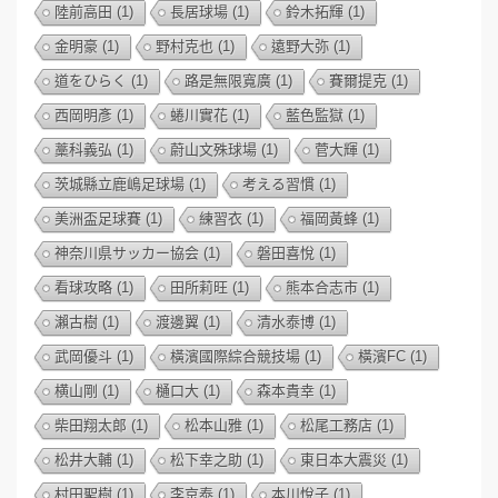
陸前高田
(1)
長居球場
(1)
鈴木拓輝
(1)
金明豪
(1)
野村克也
(1)
遠野大弥
(1)
道をひらく
(1)
路是無限寬廣
(1)
賽爾提克
(1)
西岡明彥
(1)
蜷川實花
(1)
藍色監獄
(1)
藁科義弘
(1)
蔚山文殊球場
(1)
菅大輝
(1)
茨城縣立鹿嶋足球場
(1)
考える習慣
(1)
美洲盃足球賽
(1)
練習衣
(1)
福岡黃蜂
(1)
神奈川県サッカー協会
(1)
磐田喜悅
(1)
看球攻略
(1)
田所莉旺
(1)
熊本合志市
(1)
瀨古樹
(1)
渡邊翼
(1)
清水泰博
(1)
武岡優斗
(1)
橫濱國際綜合競技場
(1)
橫濱FC
(1)
横山剛
(1)
樋口大
(1)
森本貴幸
(1)
柴田翔太郎
(1)
松本山雅
(1)
松尾工務店
(1)
松井大輔
(1)
松下幸之助
(1)
東日本大震災
(1)
村田聖樹
(1)
李京泰
(1)
本川悅子
(1)