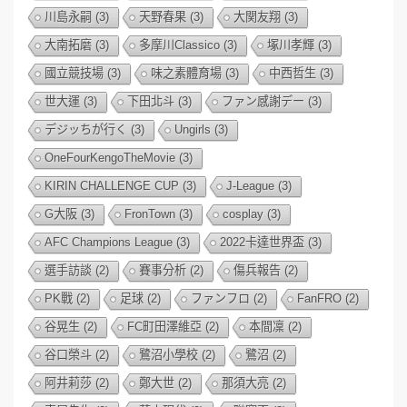
川島永嗣
(3)
天野春果
(3)
大関友翔
(3)
大南拓磨
(3)
多摩川Classico
(3)
塚川孝輝
(3)
國立競技場
(3)
味之素體育場
(3)
中西哲生
(3)
世大運
(3)
下田北斗
(3)
ファン感謝デー
(3)
デジッちが行く
(3)
Ungirls
(3)
OneFourKengoTheMovie
(3)
KIRIN CHALLENGE CUP
(3)
J-League
(3)
G大阪
(3)
FronTown
(3)
cosplay
(3)
AFC Champions League
(3)
2022卡達世界盃
(3)
選手訪談
(2)
賽事分析
(2)
傷兵報告
(2)
PK戰
(2)
足球
(2)
ファンフロ
(2)
FanFRO
(2)
谷晃生
(2)
FC町田澤維亞
(2)
本間凜
(2)
谷口榮斗
(2)
鷺沼小學校
(2)
鷺沼
(2)
阿井莉莎
(2)
鄭大世
(2)
那須大亮
(2)