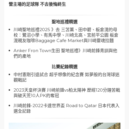
營主場的足球隊 不去後悔終生
聖地巡禮精選
川崎聖地巡禮2025 》去 三笘薰、田中碧、板倉滉的母
校：鷺沼小學、有馬中學、川崎北高、宮前平公園 板倉
滉親友咖啡Baggage Cafe Market與川崎靈魂拉麵
Anker Fron Town生田 聖地巡禮》川崎前鋒青訓與他
們的產地
比賽紀錄精選
中村憲剛引退試合 超乎想像的紀念賽 如夢般的台灣球迷
觀戰記
2023天皇杯決賽 川崎前鋒vs柏太陽神 歷經120分鐘苦戰
與破天荒10人PK的奪冠
川崎前鋒-2022卡達世界盃 Road to Qatar 日本代表入
選全記錄