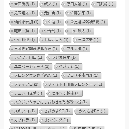
吉田勇樹
(1)
叔父
(1)
原田大輔
(1)
南武線
(1)
兒玉翔太
(1)
元住吉
(1)
佐藤弘平
(1)
仙台維泰加
(1)
亞運
(1)
亞足聯U23錦標賽
(1)
乾坤一旗
(1)
中野島
(1)
中山雄太
(1)
中山和也
(1)
上福元直人
(1)
三浦成美
(1)
三國世界體育場北九州
(1)
ワルンタ
(1)
レノファ山口
(1)
ラジオ日本
(1)
ユニバーシアード
(1)
ベガッ太
(1)
フロンタウンさぎぬま
(1)
フロサポ南国部
(1)
ファイフロ
(1)
ファイト！川崎フロンターレ
(1)
チェンコ塚越
(1)
セルジオ越後
(1)
スタジアムの宙にしあわせの歌が響く街
(1)
スキフロ
(1)
さぎぬまSC
(1)
かわさきFM
(1)
カブレラ
(1)
オジバナダ
(1)
VAMOS!川崎フロンターレ
(1)
SUPER CUP
(1)